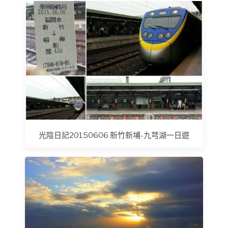
光陰日記20150606 新竹新埔-九芎湖一日遊