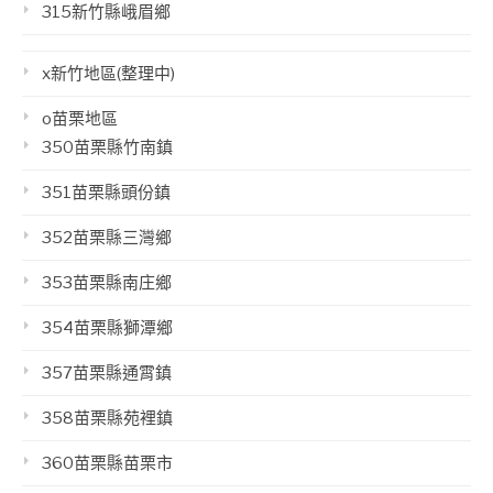
315新竹縣峨眉鄉
x新竹地區(整理中)
o苗栗地區
350苗栗縣竹南鎮
351苗栗縣頭份鎮
352苗栗縣三灣鄉
353苗栗縣南庄鄉
354苗栗縣獅潭鄉
357苗栗縣通霄鎮
358苗栗縣苑裡鎮
360苗栗縣苗栗市