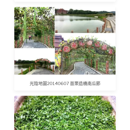
光陰地圖20140607 苗栗造橋南瓜節