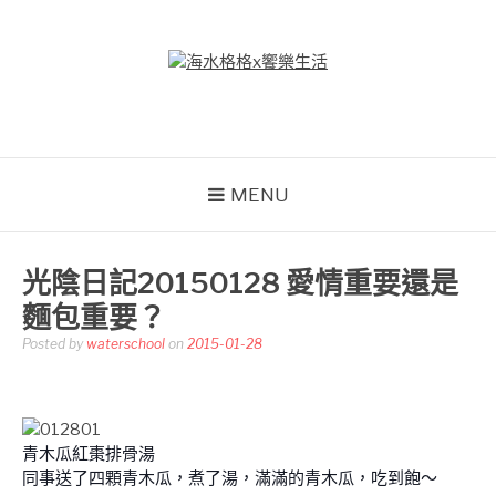
Skip
to
content
海水格格X饗樂生活
吃喝玩樂到處趴趴造
MENU
光陰日記20150128 愛情重要還是
麵包重要？
Posted by
waterschool
on
2015-01-28
青木瓜紅棗排骨湯
同事送了四顆青木瓜，煮了湯，滿滿的青木瓜，吃到飽～