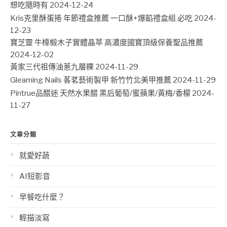
想吃隨時有
2024-12-24
Kris克里酥蛋捲 年節禮盒推薦 一口酥+爆餡禮盒組 必吃
2024-
12-23
寶芝靈 牛樟椴木子實體晶萃 高濃度國寶頂級保養聖品推薦
2024-12-02
黃家三代祖傳油蔥九層粿
2024-11-29
Gleaming Nails 茖茗藝術製甲 新竹竹北美甲推薦
2024-11-29
Pintrue品醋迷 天然水果醋 黑后葡萄/蜜蘋果/黃梅/香檬
2024-
11-27
文章分類
就愛好蔬
AI短影音
早餐吃什麼？
輕描淡寫