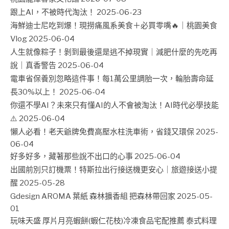
跟上AI，不被時代淘汰！
2025-06-23
海鮮迪士尼吃到爆！現撈痛風系美食＋必買零嘴🔥｜桃園美食
Vlog
2025-06-04
人生就像粽子！剝到最後還是逃不掉現實｜減肥什麼的先吃再
說｜真香警告
2025-06-04
電車省保養別忽略這件事！每1萬公里調胎一次，輪胎壽命延
長30%以上！
2025-06-04
你還不學AI？未來只有懂AI的人不會被淘汰！AI時代必學技能
⚠️
2025-06-04
懶人必看！老天爺牌免費高壓水柱洗車術，省錢又環保
2025-
06-04
好多好多，藏著那些說不出口的心事
2025-06-04
出國前別只訂機票！特斯拉出行接送機更安心｜旅遊接送小提
醒
2025-05-28
Gdesign AROMA 葉紙 森林擴香組 把森林帶回家
2025-05-
01
玩味天盛 厚片月亮蝦餅(蝦仁花枝)冷凍食品宅配推薦 泰式料理