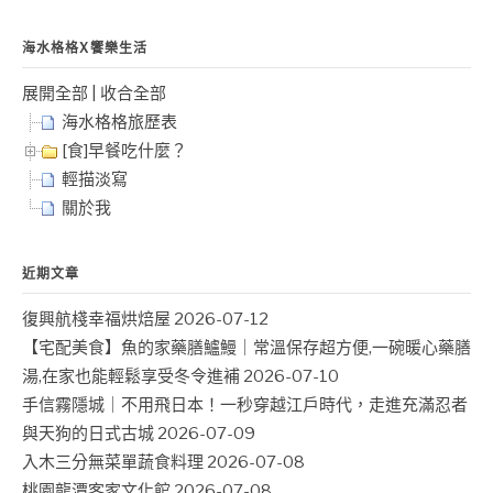
海水格格X饗樂生活
展開全部
|
收合全部
海水格格旅歷表
[食]早餐吃什麼？
輕描淡寫
關於我
近期文章
復興航棧幸福烘焙屋
2026-07-12
【宅配美食】魚的家藥膳鱸鰻｜常溫保存超方便,一碗暖心藥膳
湯,在家也能輕鬆享受冬令進補
2026-07-10
手信霧隱城｜不用飛日本！一秒穿越江戶時代，走進充滿忍者
與天狗的日式古城
2026-07-09
入木三分無菜單蔬食料理
2026-07-08
桃園龍潭客家文化館
2026-07-08