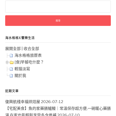
搜
尋
關
鍵
字:
海水格格X饗樂生活
展開全部
|
收合全部
海水格格旅歷表
[食]早餐吃什麼？
輕描淡寫
關於我
近期文章
復興航棧幸福烘焙屋
2026-07-12
【宅配美食】魚的家藥膳鱸鰻｜常溫保存超方便,一碗暖心藥膳
湯,在家也能輕鬆享受冬令進補
2026-07-10