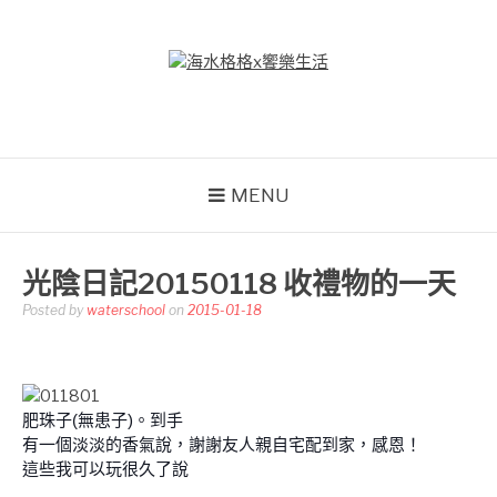
Skip
to
content
海水格格X饗樂生活
吃喝玩樂到處趴趴造
MENU
光陰日記20150118 收禮物的一天
Posted by
waterschool
on
2015-01-18
肥珠子(無患子)。到手
有一個淡淡的香氣說，謝謝友人親自宅配到家，感恩！
這些我可以玩很久了說