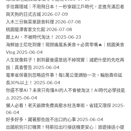
手信霧隱城｜不用飛日本！一秒穿越江戶時代，走進充滿忍者
與天狗的日式古城
2026-07-09
入木三分無菜單蔬食料理
2026-07-08
桃園龍潭客家文化館
2026-07-08
跟上AI，不被時代淘汰！
2025-06-23
海鮮迪士尼吃到爆！現撈痛風系美食＋必買零嘴🔥｜桃園美食
Vlog
2025-06-04
人生就像粽子！剝到最後還是逃不掉現實｜減肥什麼的先吃再
說｜真香警告
2025-06-04
電車省保養別忽略這件事！每1萬公里調胎一次，輪胎壽命延
長30%以上！
2025-06-04
你還不學AI？未來只有懂AI的人不會被淘汰！AI時代必學技能
⚠️
2025-06-04
懶人必看！老天爺牌免費高壓水柱洗車術，省錢又環保
2025-
06-04
好多好多，藏著那些說不出口的心事
2025-06-04
出國前別只訂機票！特斯拉出行接送機更安心｜旅遊接送小提