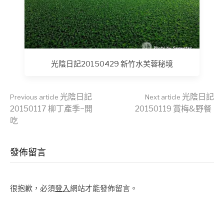
光陰日記20150429 新竹水芙蓉秘境
Continue
光陰日記
光陰日記
Previous article
Next article
20150117 柳丁產季~開
20150119 賞梅&野餐
吃
Reading
發佈留言
很抱歉，必須
登入
網站才能發佈留言。