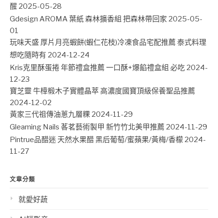
醒
2025-05-28
Gdesign AROMA 葉紙 森林擴香組 把森林帶回家
2025-05-
01
玩味天盛 厚片月亮蝦餅(蝦仁花枝)冷凍食品宅配推薦 泰式料理
想吃隨時有
2024-12-24
Kris克里酥蛋捲 年節禮盒推薦 一口酥+爆餡禮盒組 必吃
2024-
12-23
寶芝靈 牛樟椴木子實體晶萃 高濃度國寶頂級保養聖品推薦
2024-12-02
黃家三代祖傳油蔥九層粿
2024-11-29
Gleaming Nails 茖茗藝術製甲 新竹竹北美甲推薦
2024-11-29
Pintrue品醋迷 天然水果醋 黑后葡萄/蜜蘋果/黃梅/香檬
2024-
11-27
文章分類
就愛好蔬