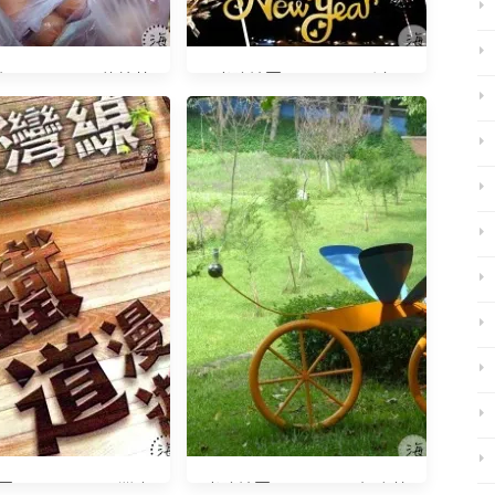
20150822 傳統菜
光陰地圖20141231 跨年
市場
20140608 內灣走
光陰地圖20140930 想吃薑