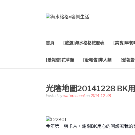
Skip
to
content
海水格格X饗樂生
吃喝玩樂到處趴趴造
首頁
[旅遊]海水格格旅歷表
[美食]早
[愛報告]花草類
[愛報告]非人類
[愛報告
光陰地圖20141228 B
Posted by
waterschool
on
2014-12-28
今年第一張卡片，謝謝BK用心的呵護著我的