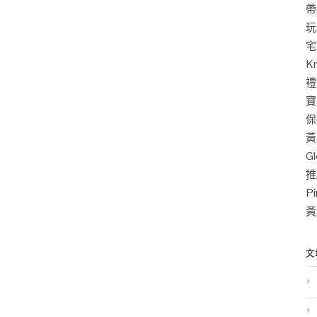
帶
玩
宅
K
禮
寶
保
黃
G
推
P
黃
文