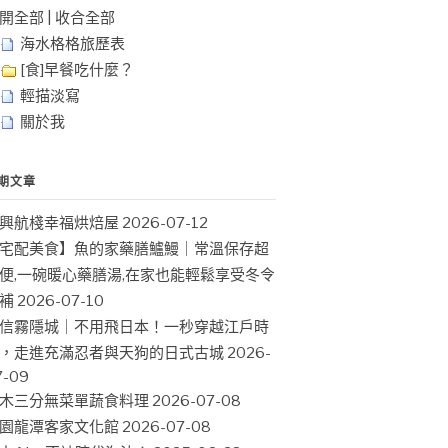
開全部
|
收合全部
海水格格旅歷表
[食]早餐吃什麼？
輕描淡寫
關於我
期文章
興航棧幸福烘焙屋
2026-07-12
宅配美食】魚的家藥膳鱸鰻｜常溫保存超
便,一碗暖心藥膳湯,在家也能輕鬆享受冬令
補
2026-07-10
信霧隱城｜不用飛日本！一秒穿越江戶時
，走進充滿忍者與天狗的日式古城
2026-
7-09
木三分無菜單蔬食料理
2026-07-08
園龍潭客家文化館
2026-07-08