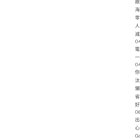
跟
海
零
人
減
0
電
一
0
你
汰
懶
省
好
0
出
心
G