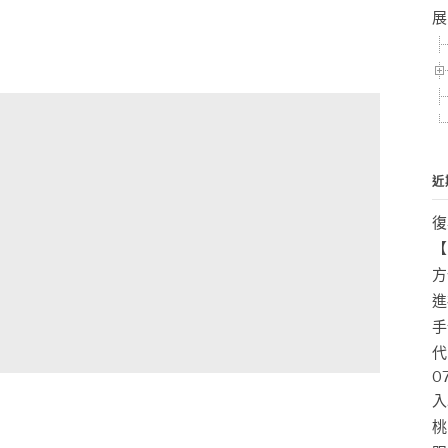
展
近
復
【
方
進
手
代
0
入
桃