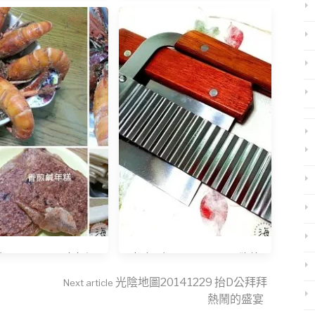
走
母鴨的季節
20150220 大年初
光陰日記20150209 工欲善
二
其事必先利其器
光陰地圖20141229 抬D公拜拜
Next article
熱鬧的盛宴