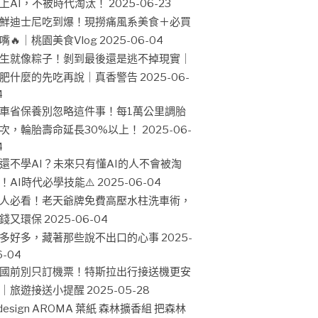
上AI，不被時代淘汰！
2025-06-23
鮮迪士尼吃到爆！現撈痛風系美食＋必買
嘴🔥｜桃園美食Vlog
2025-06-04
生就像粽子！剝到最後還是逃不掉現實｜
肥什麼的先吃再說｜真香警告
2025-06-
4
車省保養別忽略這件事！每1萬公里調胎
次，輪胎壽命延長30%以上！
2025-06-
4
還不學AI？未來只有懂AI的人不會被淘
！AI時代必學技能⚠️
2025-06-04
人必看！老天爺牌免費高壓水柱洗車術，
錢又環保
2025-06-04
多好多，藏著那些說不出口的心事
2025-
6-04
國前別只訂機票！特斯拉出行接送機更安
｜旅遊接送小提醒
2025-05-28
design AROMA 葉紙 森林擴香組 把森林