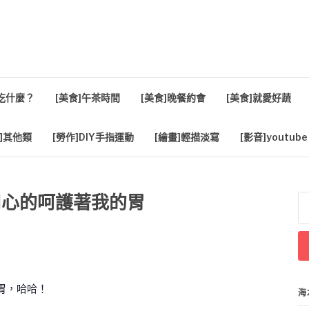
活
餐吃什麼？
[美食]午茶時間
[美食]晚餐約會
[美食]就愛好蔬
]其他類
[勞作]DIY手指運動
[繪畫]輕描淡寫
[影音]youtube
K用心的呵護著我的胃
搜
尋
關
鍵
字
胃，哈哈！
海