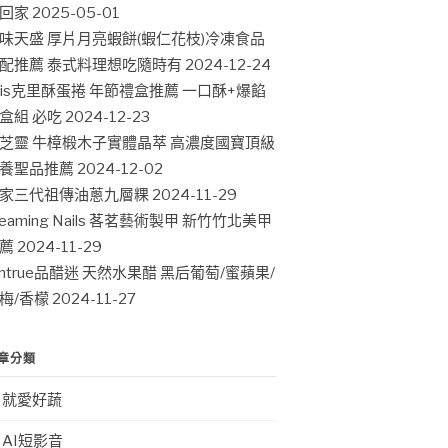
回家
2025-05-01
味天盛 厚片月亮蝦餅(蝦仁花枝)冷凍食品
配推薦 泰式料理想吃隨時有
2024-12-24
ris克里酥蛋捲 年節禮盒推薦 一口酥+爆餡
盒組 必吃
2024-12-23
芝靈 牛樟椴木子實體晶萃 高濃度國寶頂級
養聖品推薦
2024-12-02
家三代祖傳油蔥九層粿
2024-11-29
leaming Nails 茖茗藝術製甲 新竹竹北美甲
薦
2024-11-29
intrue品醋迷 天然水果醋 黑后葡萄/蜜蘋果/
梅/香檬
2024-11-27
章分類
就愛好蔬
AI短影音