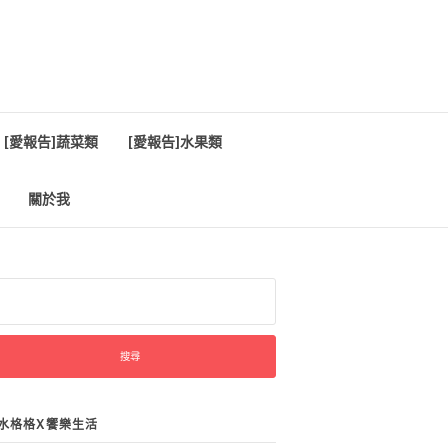
[愛報告]蔬菜類
[愛報告]水果類
關於我
:
水格格X饗樂生活