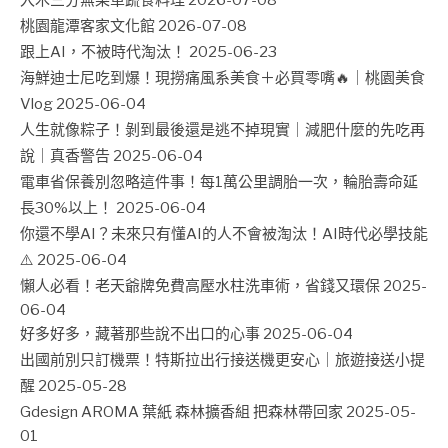
桃園龍潭客家文化館
2026-07-08
跟上AI，不被時代淘汰！
2025-06-23
海鮮迪士尼吃到爆！現撈痛風系美食＋必買零嘴🔥｜桃園美食
Vlog
2025-06-04
人生就像粽子！剝到最後還是逃不掉現實｜減肥什麼的先吃再
說｜真香警告
2025-06-04
電車省保養別忽略這件事！每1萬公里調胎一次，輪胎壽命延
長30%以上！
2025-06-04
你還不學AI？未來只有懂AI的人不會被淘汰！AI時代必學技能
⚠️
2025-06-04
懶人必看！老天爺牌免費高壓水柱洗車術，省錢又環保
2025-
06-04
好多好多，藏著那些說不出口的心事
2025-06-04
出國前別只訂機票！特斯拉出行接送機更安心｜旅遊接送小提
醒
2025-05-28
Gdesign AROMA 葉紙 森林擴香組 把森林帶回家
2025-05-
01