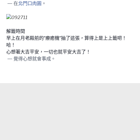
— 在
北門口肉圓
。
解籤時間
早上在月老殿前的”療癒機”抽了這張，算得上是上上籤吧！
哈！
心想著大吉平安，一切也就平安大吉了！
— 覺得心想就會事成。