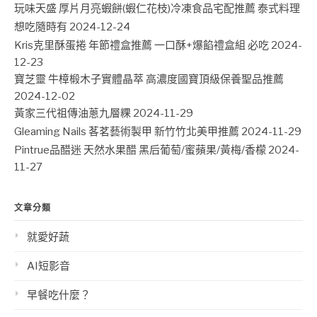
玩味天盛 厚片月亮蝦餅(蝦仁花枝)冷凍食品宅配推薦 泰式料理
想吃隨時有
2024-12-24
Kris克里酥蛋捲 年節禮盒推薦 一口酥+爆餡禮盒組 必吃
2024-
12-23
寶芝靈 牛樟椴木子實體晶萃 高濃度國寶頂級保養聖品推薦
2024-12-02
黃家三代祖傳油蔥九層粿
2024-11-29
Gleaming Nails 茖茗藝術製甲 新竹竹北美甲推薦
2024-11-29
Pintrue品醋迷 天然水果醋 黑后葡萄/蜜蘋果/黃梅/香檬
2024-
11-27
文章分類
就愛好蔬
AI短影音
早餐吃什麼？