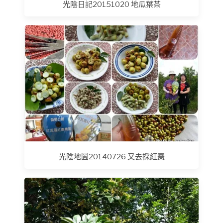
光陰日記20151020 地瓜葉茶
光陰地圖20140726 又去採紅棗