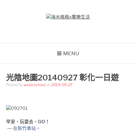
Skip
to
content
海水格格X饗樂生活
吃喝玩樂到處趴趴造
MENU
光陰地圖20140927 彰化一日遊
Posted by
waterschool
on
2014-09-27
早安，玩耍去，GO！
— 在
新竹車站
。