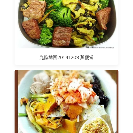
光陰地圖20141209 蒸便當