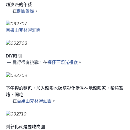
超澎派的午餐
— 在
御園餐廳
。
百果山克林姆莊園
DIY時間
— 覺得很有挑戰，在
襪仔王觀光襪廠
。
下午捏的麵包，加入龍眼木碳焙彰化當季在地龍眼乾，柴燒窯
烤，開吃
— 在
百果山克林姆莊園
。
到彰化就是要吃肉圓