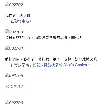
我在彰化天氣晴
— 在
彰化車站
。
今日參訪的行程，還能遇見熟識的玩咖
，開心！
愛情樂園，我帶了一條紅線，抽了一支籤，奶ㄐ冰棒必吃
— 在尋找幸福；於
就是愛荔枝樂園-Alice’s Garden
。
芬園寶藏寺