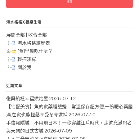
鍵
字:
海水格格X饗樂生活
展開全部
|
收合全部
海水格格旅歷表
[食]早餐吃什麼？
輕描淡寫
關於我
近期文章
復興航棧幸福烘焙屋
2026-07-12
【宅配美食】魚的家藥膳鱸鰻｜常溫保存超方便,一碗暖心藥膳
湯,在家也能輕鬆享受冬令進補
2026-07-10
手信霧隱城｜不用飛日本！一秒穿越江戶時代，走進充滿忍者
與天狗的日式古城
2026-07-09
入木三分無菜單蔬食料理
2026-07-08