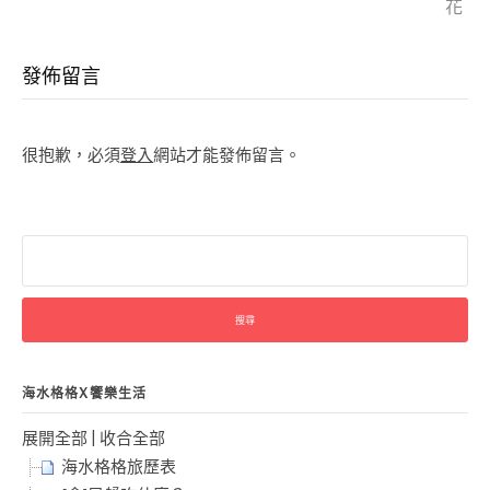
花
Reading
發佈留言
很抱歉，必須
登入
網站才能發佈留言。
搜
尋
關
鍵
字:
海水格格X饗樂生活
展開全部
|
收合全部
海水格格旅歷表