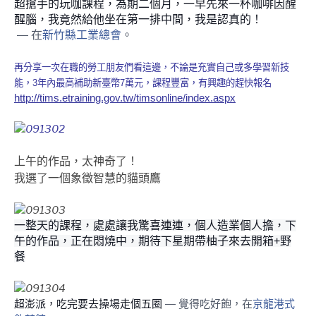
超搶手的玩咖課程，為期二個月，一早先來一杯咖啡因醒
醒腦，我竟然給他坐在第一排中間，我是認真的！
— 在
新竹縣工業總會
。
再分享一次
在職的勞工朋友們看這邊，不論是充實自己或多學習新技
能，3年內最高補助新臺幣7萬元，課程豐富，有興趣的趕快報名
http://tims.etraining.gov.tw/timsonline/index.aspx
上午的作品，太神奇了！
我選了一個象徵智慧的貓頭鷹
一整天的課程，處處讓我驚喜連連，個人造業個人擔，下
午的作品，正在悶燒中，期待下星期帶柚子來去開箱+野
餐
超澎派，吃完要去操場走個五圈
— 覺得吃好飽，在
京龍港式