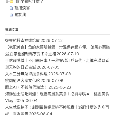
[食]早餐吃什麼？
輕描淡寫
關於我
近期文章
復興航棧幸福烘焙屋
2026-07-12
【宅配美食】魚的家藥膳鱸鰻｜常溫保存超方便,一碗暖心藥膳
湯,在家也能輕鬆享受冬令進補
2026-07-10
手信霧隱城｜不用飛日本！一秒穿越江戶時代，走進充滿忍者
與天狗的日式古城
2026-07-09
入木三分無菜單蔬食料理
2026-07-08
桃園龍潭客家文化館
2026-07-08
跟上AI，不被時代淘汰！
2025-06-23
海鮮迪士尼吃到爆！現撈痛風系美食＋必買零嘴🔥｜桃園美食
Vlog
2025-06-04
人生就像粽子！剝到最後還是逃不掉現實｜減肥什麼的先吃再
說｜真香警告
2025-06-04