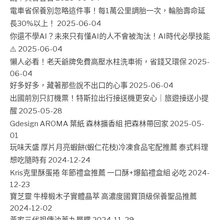
電車省保養別忽略這件事！每1萬公里調胎一次，輪胎壽命延
長30%以上！
2025-06-04
你還不學AI？未來只有懂AI的人不會被淘汰！AI時代必學技能
⚠️
2025-06-04
懶人必看！老天爺牌免費高壓水柱洗車術，省錢又環保
2025-
06-04
好多好多，藏著那些說不出口的心事
2025-06-04
出國前別只訂機票！特斯拉出行接送機更安心｜旅遊接送小提
醒
2025-05-28
Gdesign AROMA 葉紙 森林擴香組 把森林帶回家
2025-05-
01
玩味天盛 厚片月亮蝦餅(蝦仁花枝)冷凍食品宅配推薦 泰式料理
想吃隨時有
2024-12-24
Kris克里酥蛋捲 年節禮盒推薦 一口酥+爆餡禮盒組 必吃
2024-
12-23
寶芝靈 牛樟椴木子實體晶萃 高濃度國寶頂級保養聖品推薦
2024-12-02