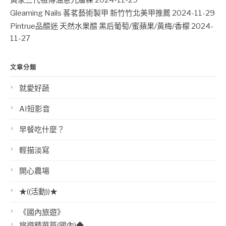
黃家三代祖傳油蔥九層粿
2024-11-29
Gleaming Nails 茖茗藝術製甲 新竹竹北美甲推薦
2024-11-29
Pintrue品醋迷 天然水果醋 黑后葡萄/蜜蘋果/黃梅/香檬
2024-
11-27
文章分類
就愛好蔬
AI短影音
早餐吃什麼？
輕描淡寫
開心農場
★((活動))★
《國內旅遊》
旅遊精華篇(國內)◆