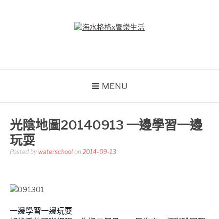
Skip
to
content
海水格格X饗樂生活
吃喝玩樂到處趴趴造
MENU
光陰地圖20140913 一邊學習一邊
玩耍
Posted by
waterschool
on
2014-09-13
一邊學習一邊玩耍