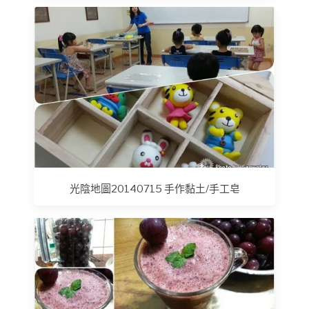
光陰地圖20140715 手作黏土/手工皂