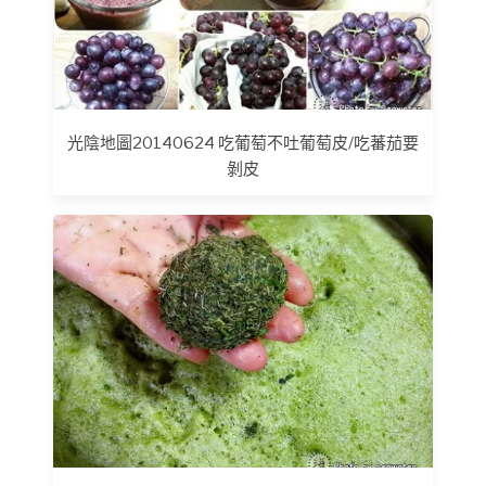
光陰地圖20140624 吃葡萄不吐葡萄皮/吃蕃茄要
剝皮