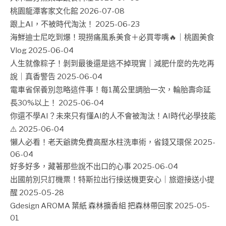
桃園龍潭客家文化館
2026-07-08
跟上AI，不被時代淘汰！
2025-06-23
海鮮迪士尼吃到爆！現撈痛風系美食＋必買零嘴🔥｜桃園美食
Vlog
2025-06-04
人生就像粽子！剝到最後還是逃不掉現實｜減肥什麼的先吃再
說｜真香警告
2025-06-04
電車省保養別忽略這件事！每1萬公里調胎一次，輪胎壽命延
長30%以上！
2025-06-04
你還不學AI？未來只有懂AI的人不會被淘汰！AI時代必學技能
⚠️
2025-06-04
懶人必看！老天爺牌免費高壓水柱洗車術，省錢又環保
2025-
06-04
好多好多，藏著那些說不出口的心事
2025-06-04
出國前別只訂機票！特斯拉出行接送機更安心｜旅遊接送小提
醒
2025-05-28
Gdesign AROMA 葉紙 森林擴香組 把森林帶回家
2025-05-
01