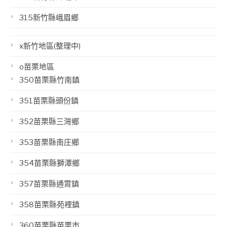
315新竹縣峨眉鄉
x新竹地區(整理中)
o苗栗地區
350苗栗縣竹南鎮
351苗栗縣頭份鎮
352苗栗縣三灣鄉
353苗栗縣南庄鄉
354苗栗縣獅潭鄉
357苗栗縣通霄鎮
358苗栗縣苑裡鎮
360苗栗縣苗栗市