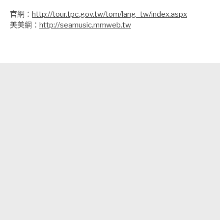
官網：
http://tour.tpc.gov.tw/tom/lang_tw/index.aspx
美美網：
http://seamusic.mmweb.tw