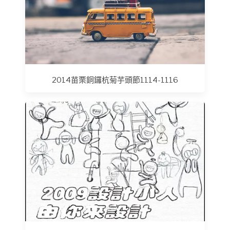
2014苗栗銅鑼杭菊芋頭節1114-1116