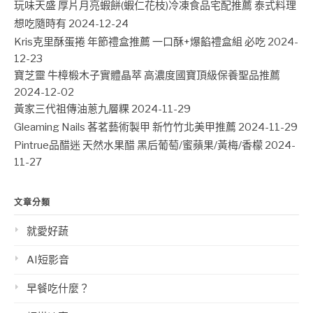
玩味天盛 厚片月亮蝦餅(蝦仁花枝)冷凍食品宅配推薦 泰式料理
想吃隨時有
2024-12-24
Kris克里酥蛋捲 年節禮盒推薦 一口酥+爆餡禮盒組 必吃
2024-
12-23
寶芝靈 牛樟椴木子實體晶萃 高濃度國寶頂級保養聖品推薦
2024-12-02
黃家三代祖傳油蔥九層粿
2024-11-29
Gleaming Nails 茖茗藝術製甲 新竹竹北美甲推薦
2024-11-29
Pintrue品醋迷 天然水果醋 黑后葡萄/蜜蘋果/黃梅/香檬
2024-
11-27
文章分類
就愛好蔬
AI短影音
早餐吃什麼？