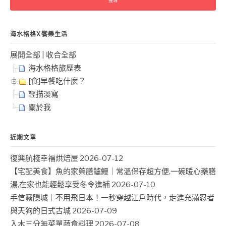
字:
海水格格X饗樂生活
展開全部
|
收合全部
海水格格旅歷表
[食]早餐吃什麼？
輕描淡寫
關於我
近期文章
復興航棧幸福烘焙屋
2026-07-12
【宅配美食】魚的家藥膳鱸鰻｜常溫保存超方便,一碗暖心藥膳
湯,在家也能輕鬆享受冬令進補
2026-07-10
手信霧隱城｜不用飛日本！一秒穿越江戶時代，走進充滿忍者
與天狗的日式古城
2026-07-09
入木三分無菜單蔬食料理
2026-07-08