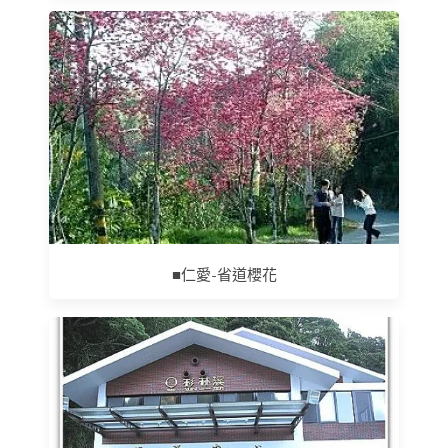
■仁愛-省道櫻花