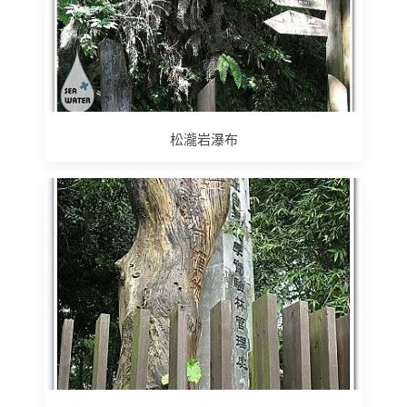
松瀧岩瀑布