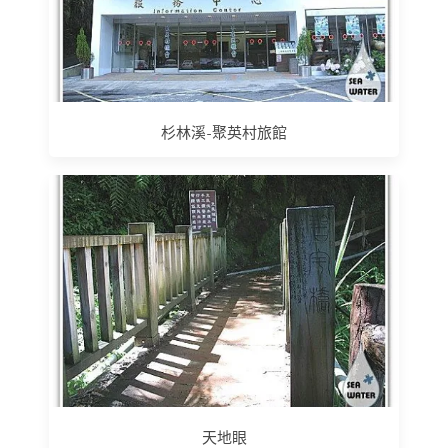
杉林溪-聚英村旅館
天地眼