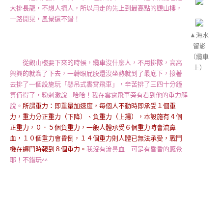
大排長龍，不想人擠人，所以用走的先上到最高點的觀山樓，
一路閒晃，風景還不錯！
▲海水
留影
（纜車
從觀山樓要下來的時候，纜車沒什麼人，不用排隊，高高
上）
興興的就溜了下去，一轉眼屁股還沒坐熱就到了最底下，接著
去排了一個設施玩「
懸吊式雲霄飛車
」，辛苦排了三四十分鐘
算值得了，粉剌激說…哈哈！我在
雲霄飛車旁有看到他的重力解
說。
所謂重力：即重量加速度，每個人不動時即承受１個重
力，重力分正重力（下降）、負重力（上揚），本設施有４個
正重力，０．５個負重力，一般人體承受６個重力時會流鼻
血，１０個重力會昏倒，１４個重力則人體已無法承受，戰鬥
機在纏鬥時報到８個重力。
我沒有流鼻血 可是有昏昏的感覺
耶！不錯玩^^