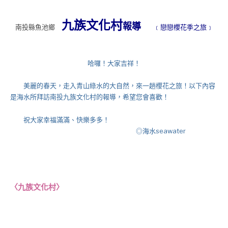
九族文化村
報導
南投縣魚池鄉
﹝
戀戀櫻花季
之
旅
﹞
哈囉！大家吉祥！
美麗的春天，走入青山綠水的大自然，
來一趟櫻花之旅！以下內容
是海水所拜訪南投九族文化村
的
報導，希望您會喜歡！
祝大家幸福滿滿、快樂多多！
◎海水seawater
〈
九族文化村
〉