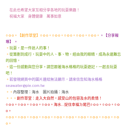
在此也希望大家互相分享各地的玩耍樂趣！
祝福大家 身體健康 萬事如意
○ｏo。【創作草堂】○ｏo。○ｏo。○ｏo。○ｏo。○ｏo。
。【分享報
導】 。
。
玩耍，是一件迷人的事！
。
從籌劃到成行，玩耍中的人、事、物，經由我的眼睛，成為永遠難忘
的回憶，
。
這一份感動與您分享。請您跟著海水格格的玩耍遊記，一起去玩耍
吧！
。
若發現網頁中的圖片連結無法顯示，請來信告知海水格格
seawater@pie.com.tw
。。
內容整理：海水 圖片拍攝：海水
。。。
創作草堂：走入大自然，感受山的包容及水的柔情！
○ｏo。○ｏo。○ｏo。○ｏo。海水…捉住幸福ㄉ尾巴○ｏo。○ｏo。○ｏ
o。
○ｏo。○ｏo。○ｏo。○ｏo。○ｏo。○ｏo。○ｏo。○ｏo。○ｏo。○ｏ
o。