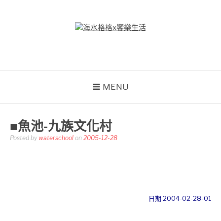
Skip
to
content
海水格格X饗樂生活
吃喝玩樂到處趴趴造
MENU
■魚池-九族文化村
Posted by
waterschool
on
2005-12-28
日期 2004-02-28-01