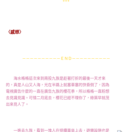
〈感想〉
－－－－－－－－－－ＥＮＤ－－－－－－－－－－
海水格格這次來到南投九族是趁著打折的最後一天才來
的，真是人山又人海，光在半路上就塞車塞的快昏倒了，因為
電視廣告什麼的一直在廣告九族的櫻花季，所以格格一直粉想
去見識見識。可惜二月底去，櫻花已經不理你了，綠葉早就茂
出來見人了。
一進去九族，看到一堆人在排纜車坐上去，遊樂設施也是