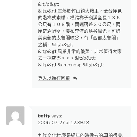
&lt;/p&gt;
&lt;p&gt;座落於竹山鎮大鞍里，全台僅見
的階梯式索橋，橫跨梯子嶺溪全長１３６
公尺有１０８階，兩端落差２０公尺，兩
岸奇岩峭壁，瀑布奔流的峽谷風光，可媲
美東部的太魯閣峽谷，有「西部太魯閣」
之稱。&lt;/p&gt;
&lt;p&gt;風景非常的優美，非常值得大家
去一探究盡。。。&lt;/p&gt;
&lt;p&gt;&amp;nbsp;&lt;/p&gt;
登入以進行回覆
betty
says:
2006-07-27 at 12:39:18
九族文化村.我是過年的時候去的.真的很美.