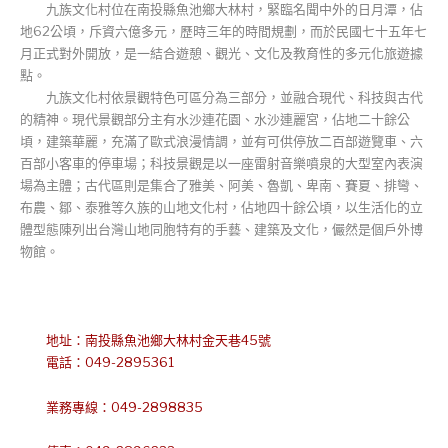
九族文化村位在南投縣魚池鄉大林村，緊臨名聞中外的日月潭，佔
地62公頃，斥資六億多元，歷時三年的時間規劃，而於民國七十五年七
月正式對外開放，是一結合遊憩、觀光、文化及教育性的多元化旅遊據
點。
九族文化村依景觀特色可區分為三部分，並融合現代、科技與古代
的精神。現代景觀部分主有水沙連花園、水沙連麗宮，佔地二十餘公
頃，建築華麗，充滿了歐式浪漫情調，並有可供停放二百部遊覽車、六
百部小客車的停車場；科技景觀是以一座雷射音樂噴泉的大型室內表演
場為主體；古代區則是集合了雅美、阿美、魯凱、卑南、賽夏、排彎、
布農、鄒、泰雅等久族的山地文化村，佔地四十餘公頃，以生活化的立
體型態陳列出台灣山地同胞特有的手藝、建築及文化，儼然是個戶外博
物館。
地址：南投縣魚池鄉大林村金天巷45號
電話：049-2895361
業務專線：049-2898835