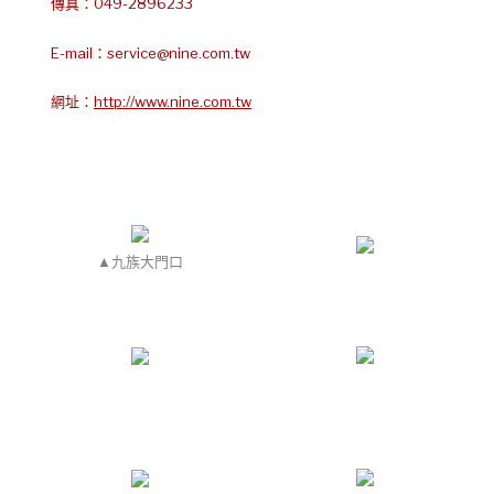
傳真：049-2896233
E-mail：
service@nine.com.tw
網址：
http://www.nine.com.tw
▲九族大門口