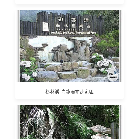
杉林溪-青龍瀑布步道區