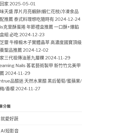
回家
2025-05-01
味天盛 厚片月亮蝦餅(蝦仁花枝)冷凍食品
配推薦 泰式料理想吃隨時有
2024-12-24
ris克里酥蛋捲 年節禮盒推薦 一口酥+爆餡
盒組 必吃
2024-12-23
芝靈 牛樟椴木子實體晶萃 高濃度國寶頂級
養聖品推薦
2024-12-02
家三代祖傳油蔥九層粿
2024-11-29
leaming Nails 茖茗藝術製甲 新竹竹北美甲
薦
2024-11-29
intrue品醋迷 天然水果醋 黑后葡萄/蜜蘋果/
梅/香檬
2024-11-27
章分類
就愛好蔬
AI短影音