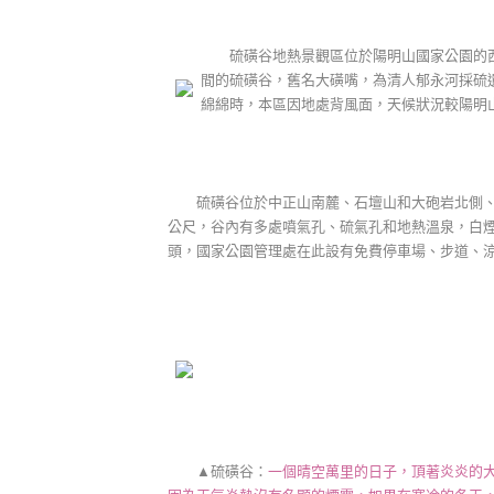
硫磺谷地熱景觀區位於陽明山國家公園的西
間的硫磺谷，舊名大磺嘴，為清人郁永河採硫
綿綿時，本區因地處背風面，天候狀況較陽明
硫磺谷位於中正山南麓、石壇山和大砲岩北側、惇
公尺，谷內有多處噴氣孔、硫氣孔和地熱溫泉，白
頭，國家公園管理處在此設有免費停車場、步道、
▲硫磺谷：
一個晴空萬里的日子，頂著炎炎的