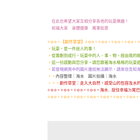
在此也希望大家互相分享各地的玩耍樂趣！
祝福大家 身體健康 萬事如意
○ｏo。【創作草堂】○ｏo。○ｏo。○ｏo。○ｏo。
。
玩耍，是一件迷人的事！
。
從籌劃到成行，玩耍中的人、事、物，經由我的
。
這一份感動與您分享。請您跟著海水格格的玩耍
。
若發現網頁中的圖片連結無法顯示，請來信告知海水格格se
。。
內容整理：海水 圖片拍攝：海水
。。。
創作草堂：走入大自然，感受山的包容及水
○ｏo。○ｏo。○ｏo。○ｏo。海水…捉住幸福ㄉ尾巴
○ｏo。○ｏo。○ｏo。○ｏo。○ｏo。○ｏo。○ｏo。