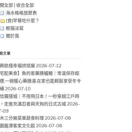
開全部
|
收合全部
海水格格旅歷表
[食]早餐吃什麼？
輕描淡寫
關於我
期文章
興航棧幸福烘焙屋
2026-07-12
宅配美食】魚的家藥膳鱸鰻｜常溫保存超
便,一碗暖心藥膳湯,在家也能輕鬆享受冬令
補
2026-07-10
信霧隱城｜不用飛日本！一秒穿越江戶時
，走進充滿忍者與天狗的日式古城
2026-
7-09
木三分無菜單蔬食料理
2026-07-08
園龍潭客家文化館
2026-07-08