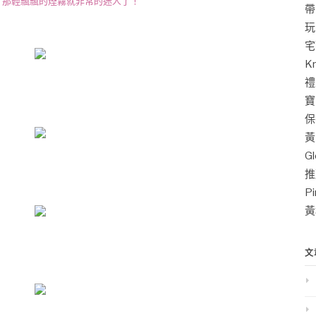
，那輕飄飄的煙霧就非常的迷人了！
帶
玩
宅
K
禮
寶
保
黃
G
推
P
黃
文