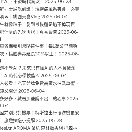
上AI，不被時代淘汰！
2025-06-23
鮮迪士尼吃到爆！現撈痛風系美食＋必買
嘴🔥｜桃園美食Vlog
2025-06-04
生就像粽子！剝到最後還是逃不掉現實｜
肥什麼的先吃再說｜真香警告
2025-06-
4
車省保養別忽略這件事！每1萬公里調胎
次，輪胎壽命延長30%以上！
2025-06-
4
還不學AI？未來只有懂AI的人不會被淘
！AI時代必學技能⚠️
2025-06-04
人必看！老天爺牌免費高壓水柱洗車術，
錢又環保
2025-06-04
多好多，藏著那些說不出口的心事
2025-
6-04
國前別只訂機票！特斯拉出行接送機更安
｜旅遊接送小提醒
2025-05-28
design AROMA 葉紙 森林擴香組 把森林