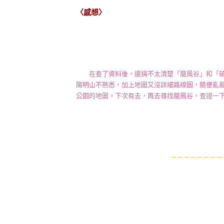
〈感想〉
在查了資料後，還搞不太清楚「龍鳳谷」和「硫
陽明山不熟悉，加上地圖又沒詳細路線圖，隨便亂
公園的地圖。下次有去，再去尋找龍鳳谷，查證一
－－－－－－－－