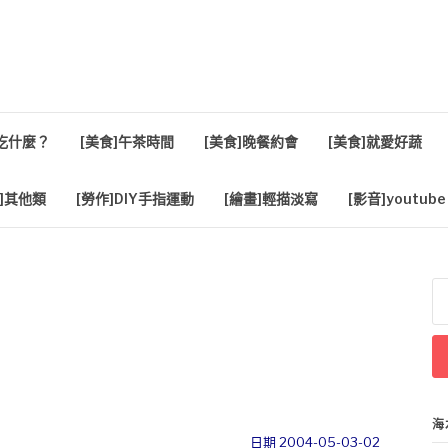
活
餐吃什麼？
[美食]午茶時間
[美食]晚餐約會
[美食]就愛好蔬
]其他類
[勞作]DIY手指運動
[繪畫]輕描淡寫
[影音]youtube
搜
尋
關
鍵
字
海
日期 2004-05-03-02