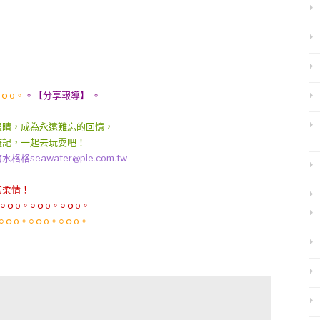
○ｏo。
。【分享報導】 。
眼睛，成為永遠難忘的回憶，
遊記，一起去玩耍吧！
awater@pie.com.tw
的柔情！
○ｏo。○ｏo。○ｏo。
○ｏo。○ｏo。○ｏo。