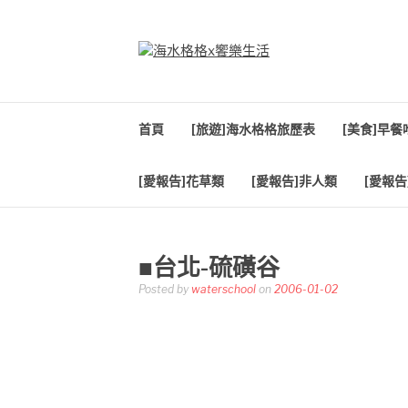
Skip
to
content
海水格格X饗樂生
吃喝玩樂到處趴趴造
首頁
[旅遊]海水格格旅歷表
[美食]早
[愛報告]花草類
[愛報告]非人類
[愛報告
■台北-硫磺谷
Posted by
waterschool
on
2006-01-02