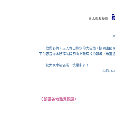
台北市北投區
放鬆心情，走入青山綠水的大自然，陽明山
國
下內容是海水所拜訪陽明山上硫磺谷
的
報導，希望
祝大家幸福滿滿、快樂多多！
◎海水seawat
〈 硫磺谷地熱景觀區〉