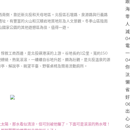
跟
海
南側，靠近新北投和天母地區。北投區石壇路、泉源路與行義路
零
遺址，有豐富的火山和沉積岩地質地形及人文景觀。冬季山區陰雨
人
山國家公園的其他遊憩區為佳，值得一遊。
減
0
電
一
敘工商西邊，是北投磺港溪的上游。谷地長約1公里，寬約150
煙繚繞，熱氣滾滾，一縷縷自谷地升起，頗為壯觀，是北投溫泉的源
0
涼亭、解說亭、眺望平臺、野餐桌椅及簡易流動廁所。
你
汰
懶
省
好
0
出
心
大太陽，那水看似清涼，但可別被他騙了，下面可是滾滾的熱水哩！
G