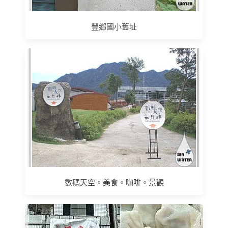
豐鄉國小舊址
數碼天空。美食。咖啡。景觀