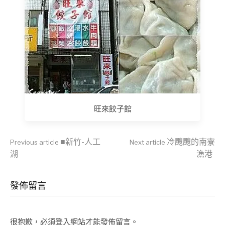
旺來餃子館
Continue
■新竹-人工
冷颼颼的南寮
Previous article
Next article
湖
漁港
Reading
發佈留言
很抱歉，必須
登入
網站才能發佈留言。