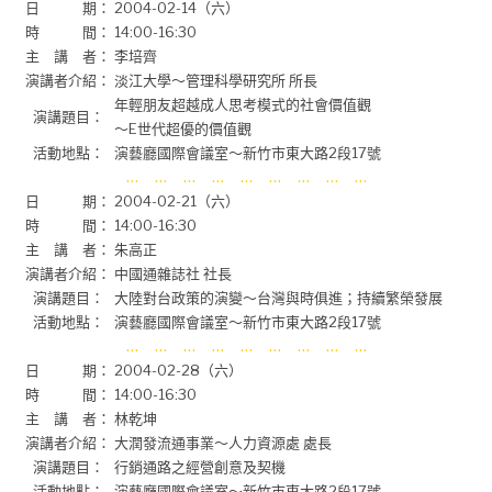
日 期：
2004-02-14（六）
時 間：
14:00-16:30
主 講 者：
李培齊
演講者介紹：
淡江大學～管理科學研究所 所長
年輕朋友超越成人思考模式的社會價值觀
演講題目：
～E世代超優的價值觀
活動地點：
演藝廳國際會議室～新竹市東大路2段17號
… … … … … … … … …
日 期：
2004-02-21（六）
時 間：
14:00-16:30
主 講 者：
朱高正
演講者介紹：
中國通雜誌社 社長
演講題目：
大陸對台政策的演變～台灣與時俱進；持續繁榮發展
活動地點：
演藝廳國際會議室～新竹市東大路2段17號
… … … … … … … … …
日 期：
2004-02-28（六）
時 間：
14:00-16:30
主 講 者：
林乾坤
演講者介紹：
大潤發流通事業～人力資源處 處長
演講題目：
行銷通路之經營創意及契機
活動地點：
演藝廳國際會議室～新竹市東大路2段17號