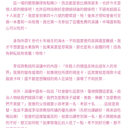
這一場的聽眾顯得有點略少，而且都是爸比媽咪居多，也許今天是
情人節的關係吧！也許這時段剛好是總統辯論的關係吧！不過有超過五
十人就是了，我是拿到第四十八號的聽眾證，哈！後來才得知會後可兌
換一本書和一朵玫瑰。我也第一次參加了這種免費的演講，中場還有點
心可以吃的。
身為所謂Ｅ世代七年級生的海水，不知道要覺的高興還是難過，我
才不想要當水果族咧！如果真要是草莓族，那也是有人栽種的呀！因為
有耕耘就有收獲！哈哈！
李培齊教授所演講中的內容，「年輕人的價值反映出成年人的世
界」我覺的蠻有道理的，就像現在所謂的現金卡，這其實就是借款卡或
融資卡咩！還不都是想賺錢的商人在搞怪，誤導了不知民眾…
另外，演講中還有一段話「社會變化這麼快，電視媒體這麼亂，政
治人物給我們錯誤示範，我們怎麼教孩子誠實、勇敢、樂觀？怎麼教他
們不貪婪？」我覺的父母親要小孩考第一名、考前十名………這就是貪
婪。我並不讚成李培齊教授所講的優先順序（先把功課顧好，再來談吃
喝玩樂），我覺的這樣蠻痛苦的，就算功課考到第一名，那人際關係處
的不好，那又如何呢？如果智傷比別人低了一點，考不到好分數，那不