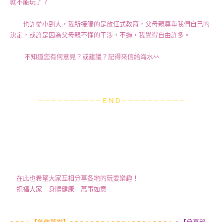
就不能玩了？
也許從小到大，我所接觸的是放任式教育，父母親尊重我們自己的
決定，或許是因為父母親不懂的干涉，不過，我覺得自由許多。
不知道您有何意見？或建議？記得來信給海水^^
－－－－－－－－－－ＥＮＤ－－－－－－－－－－
在此也希望大家互相分享各地的玩耍樂趣！
祝福大家 身體健康 萬事如意
○ｏo。【創作草堂】○ｏo。○ｏo。○ｏo。○ｏo。○ｏo。
。【分享報