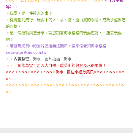
導】 。
。
玩耍，是一件迷人的事！
。
從籌劃到成行，玩耍中的人、事、物，經由我的眼睛，成為永遠難忘
的回憶，
。
這一份感動與您分享。請您跟著海水格格的玩耍遊記，一起去玩耍
吧！
。
若發現網頁中的圖片連結無法顯示，請來信告知海水格格
seawater@pie.com.tw
。。
內容整理：海水 圖片拍攝：海水
。。。
創作草堂：走入大自然，感受山的包容及水的柔情！
○ｏo。○ｏo。○ｏo。○ｏo。海水…捉住幸福ㄉ尾巴○ｏo。○ｏo。○ｏ
o。
○ｏo。○ｏo。○ｏo。○ｏo。○ｏo。○ｏo。○ｏo。○ｏo。○ｏo。○ｏ
o。