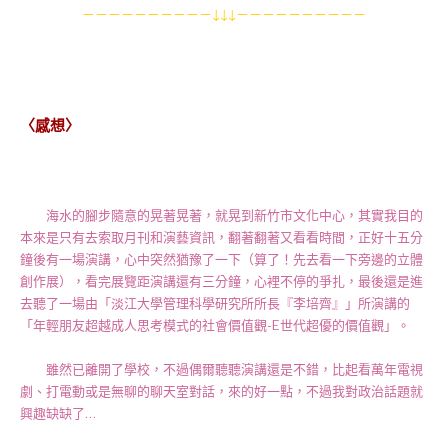
－－－－－－－－－－↓↓↓－－－－－－－－－－
〈感想〉
海水的腳步隨意的晃著晃著，就晃到新竹市文化中心，其實我目的
本來是只有去索取月刊和演藝資訊，翻著翻著又看看時間，正好十五分
鐘後有一場演講，心中突然猶豫了一下（算了！先去看一下旁邊的立體
創作展），看完展覽距演講還有三分鐘，心裡不停的爭扎，最後還是進
去聽了一場由「淡江大學管理科學研究所所長『李培齊』」所演講的
「年輕朋友超越成人思考模式的社會價值觀-E世代超優的價值觀」。
雖然已離開了學校，不過偶爾聽聽演講還是不錯，比起看萬年電視
劇、打電動或是無聊的聊天室對話，來的好一點，不過我對政治話題就
興趣缺缺了…