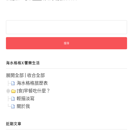
搜
尋
關
鍵
字:
海水格格X饗樂生活
展開全部
|
收合全部
海水格格旅歷表
[食]早餐吃什麼？
輕描淡寫
關於我
近期文章