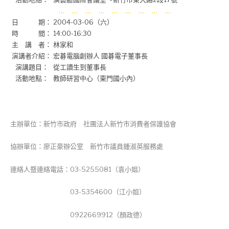
… … … … … … … … …
日 期：
2004-03-06（六）
時 間：
14:00-16:30
主 講 者：
林家和
演講者介紹：
宏碁電腦創辦人 國碁電子董事長
演講題目：
從工讀生到董事長
活動地點：
教師研習中心（東門國小內）
主辦單位：新竹市政府 社團法人新竹市消費者保護協會
協辦單位：廖正豪辦公室 新竹市議員鍾淑英服務處
連絡人暨連絡電話：03-5255081（袁小姐）
03-5354600（江小姐）
0922669912（顏政德）