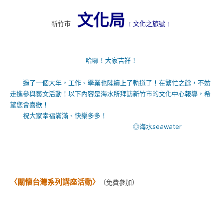
文化局
新竹市
﹝
文化
之
旅
號﹞
哈囉！大家吉祥！
過了一個大年，工作、學業也陸續上了軌道了！在繁忙之餘，不妨
走進參與藝文活動！
以下內容是海水所拜訪
新竹市
的
文化中心
報導，希
望您會喜歡！
祝大家幸福滿滿、快樂多多！
◎海水seawater
〈
關懷台灣系列講座活動
〉
（免費參加）