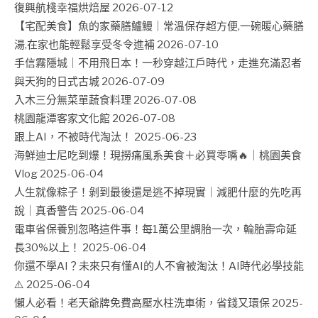
復興航棧幸福烘焙屋
2026-07-12
【宅配美食】魚的家藥膳鱸鰻｜常溫保存超方便,一碗暖心藥膳
湯,在家也能輕鬆享受冬令進補
2026-07-10
手信霧隱城｜不用飛日本！一秒穿越江戶時代，走進充滿忍者
與天狗的日式古城
2026-07-09
入木三分無菜單蔬食料理
2026-07-08
桃園龍潭客家文化館
2026-07-08
跟上AI，不被時代淘汰！
2025-06-23
海鮮迪士尼吃到爆！現撈痛風系美食＋必買零嘴🔥｜桃園美食
Vlog
2025-06-04
人生就像粽子！剝到最後還是逃不掉現實｜減肥什麼的先吃再
說｜真香警告
2025-06-04
電車省保養別忽略這件事！每1萬公里調胎一次，輪胎壽命延
長30%以上！
2025-06-04
你還不學AI？未來只有懂AI的人不會被淘汰！AI時代必學技能
⚠️
2025-06-04
懶人必看！老天爺牌免費高壓水柱洗車術，省錢又環保
2025-