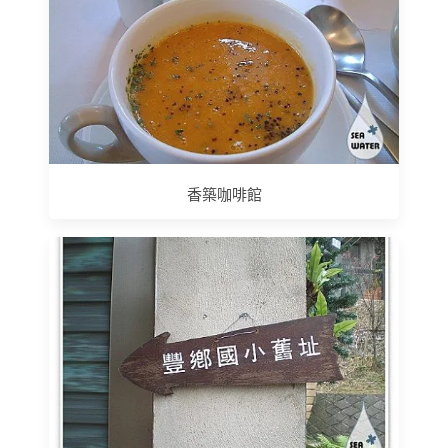
香築咖啡館