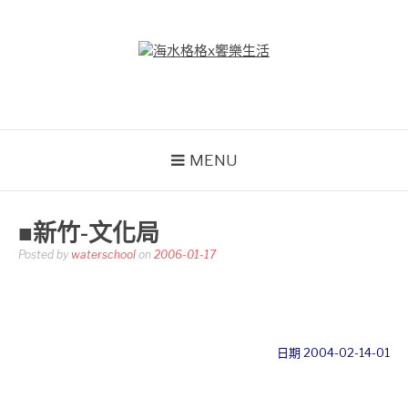
Skip
to
content
海水格格X饗樂生活
吃喝玩樂到處趴趴造
MENU
■新竹-文化局
Posted by
waterschool
on
2006-01-17
日期 2004-02-14-01