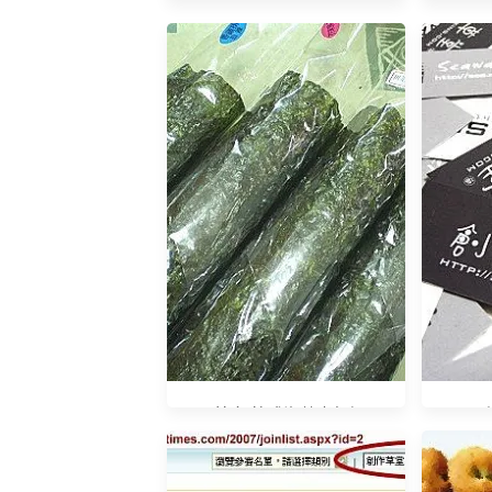
過年菜菜菜鍋
[美食]韓式海苔米飯糰