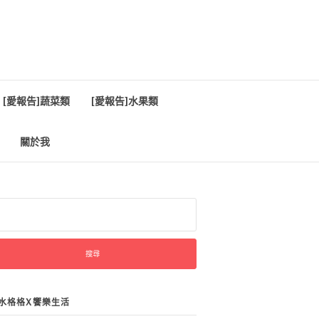
[愛報告]蔬菜類
[愛報告]水果類
關於我
:
水格格X饗樂生活