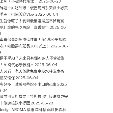
上AI，不被時代淘汰！
2025-06-23
鮮迪士尼吃到爆！現撈痛風系美食＋必買
嘴🔥｜桃園美食Vlog
2025-06-04
生就像粽子！剝到最後還是逃不掉現實｜
肥什麼的先吃再說｜真香警告
2025-06-
4
車省保養別忽略這件事！每1萬公里調胎
次，輪胎壽命延長30%以上！
2025-06-
4
還不學AI？未來只有懂AI的人不會被淘
！AI時代必學技能⚠️
2025-06-04
人必看！老天爺牌免費高壓水柱洗車術，
錢又環保
2025-06-04
多好多，藏著那些說不出口的心事
2025-
6-04
國前別只訂機票！特斯拉出行接送機更安
｜旅遊接送小提醒
2025-05-28
design AROMA 葉紙 森林擴香組 把森林