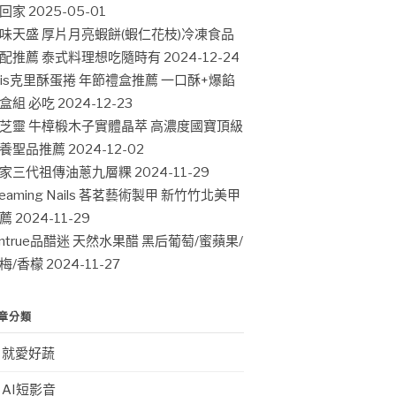
回家
2025-05-01
味天盛 厚片月亮蝦餅(蝦仁花枝)冷凍食品
配推薦 泰式料理想吃隨時有
2024-12-24
ris克里酥蛋捲 年節禮盒推薦 一口酥+爆餡
盒組 必吃
2024-12-23
芝靈 牛樟椴木子實體晶萃 高濃度國寶頂級
養聖品推薦
2024-12-02
家三代祖傳油蔥九層粿
2024-11-29
leaming Nails 茖茗藝術製甲 新竹竹北美甲
薦
2024-11-29
intrue品醋迷 天然水果醋 黑后葡萄/蜜蘋果/
梅/香檬
2024-11-27
章分類
就愛好蔬
AI短影音