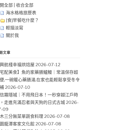
開全部
|
收合全部
海水格格旅歷表
[食]早餐吃什麼？
輕描淡寫
關於我
期文章
興航棧幸福烘焙屋
2026-07-12
宅配美食】魚的家藥膳鱸鰻｜常溫保存超
便,一碗暖心藥膳湯,在家也能輕鬆享受冬令
補
2026-07-10
信霧隱城｜不用飛日本！一秒穿越江戶時
，走進充滿忍者與天狗的日式古城
2026-
7-09
木三分無菜單蔬食料理
2026-07-08
園龍潭客家文化館
2026-07-08