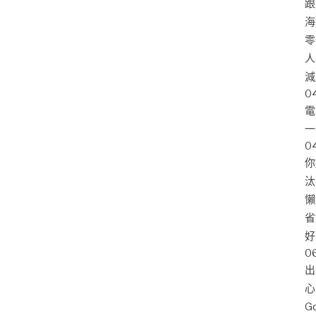
跟
海
零
人
減
0
電
一
0
你
汰
懶
省
好
0
出
心
G