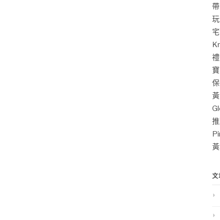
帶
玩
宅
K
禮
寶
保
黃
G
推
P
黃
文