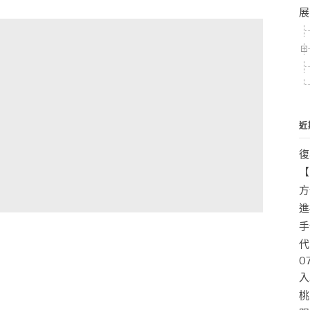
展
近
復
【
方
進
手
代
0
入
桃