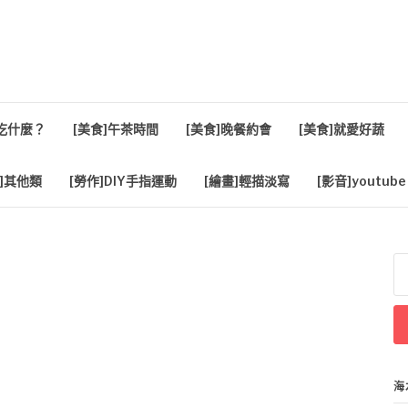
活
餐吃什麼？
[美食]午茶時間
[美食]晚餐約會
[美食]就愛好蔬
]其他類
[勞作]DIY手指運動
[繪畫]輕描淡寫
[影音]youtube
搜
尋
關
鍵
字
海