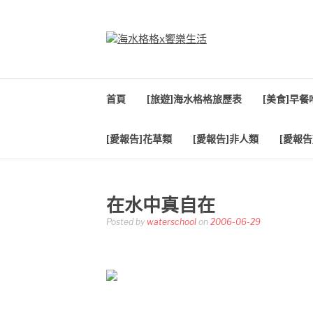
Skip
to
content
海水格格X饗樂生
吃喝玩樂到處趴趴造
首頁
[旅遊]海水格格旅歷表
[美食]早
[愛報告]花草類
[愛報告]非人類
[愛報告
在水中真自在
Posted by
waterschool
on
2006-06-29