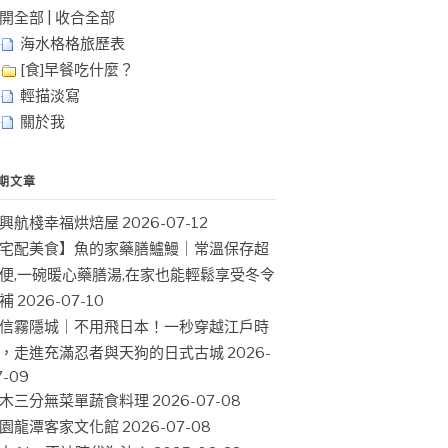
開全部
|
收合全部
海水格格旅歷表
[食]早餐吃什麼？
輕描淡寫
關於我
期文章
興航棧幸福烘焙屋
2026-07-12
宅配美食】魚的家藥膳鱸鰻｜常溫保存超
便,一碗暖心藥膳湯,在家也能輕鬆享受冬令
補
2026-07-10
信霧隱城｜不用飛日本！一秒穿越江戶時
，走進充滿忍者與天狗的日式古城
2026-
7-09
木三分無菜單蔬食料理
2026-07-08
園龍潭客家文化館
2026-07-08