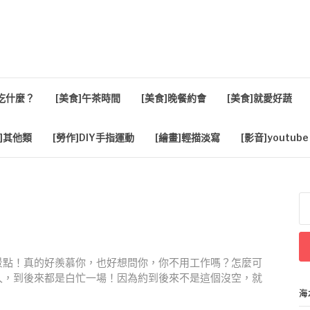
活
餐吃什麼？
[美食]午茶時間
[美食]晚餐約會
[美食]就愛好蔬
]其他類
[勞作]DIY手指運動
[繪畫]輕描淡寫
[影音]youtube
搜
尋
關
鍵
字
景點！真的好羨慕你，也好想問你，你不用工作嗎？怎麼可
久，到後來都是白忙一場！因為約到後來不是這個沒空，就
海