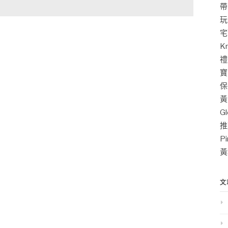
帶
玩
宅
K
禮
寶
保
黃
G
推
P
黃
文