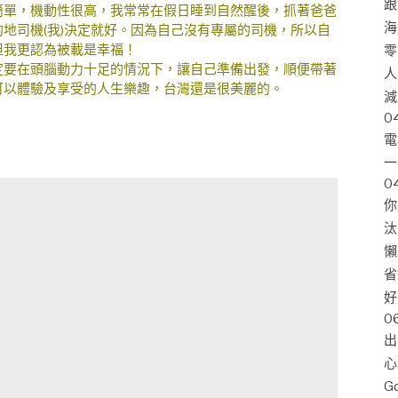
跟
簡單
，機動性很高，我常常在假日睡到自然醒後，抓著爸爸
海
地司機(我)決定就好。因為自己沒有專屬的司機，所以自
但我更認為被載是幸福！
零
要在頭腦動力十足的情況下，讓自己準備出發，順便帶著
人
可以體驗及享受的人生樂趣，台灣還是很美麗的。
減
0
電
一
0
你
汰
懶
省
好
0
出
心
G