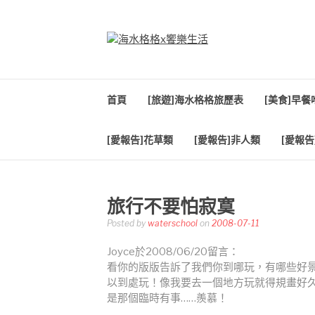
Skip
to
content
海水格格X饗樂生
吃喝玩樂到處趴趴造
首頁
[旅遊]海水格格旅歷表
[美食]早
[愛報告]花草類
[愛報告]非人類
[愛報告
旅行不要怕寂寞
Posted by
waterschool
on
2008-07-11
Joyce於2008/06/20留言：
看你的版版告訴了我們你到哪玩，有哪些好
以到處玩！像我要去一個地方玩就得規畫好
是那個臨時有事……羨慕！