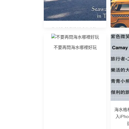
為創作草堂的讀者們祈福
不要再問海水哪裡好玩
海水格
入iPh