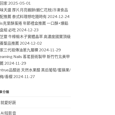
回家
2025-05-01
味天盛 厚片月亮蝦餅(蝦仁花枝)冷凍食品
配推薦 泰式料理想吃隨時有
2024-12-24
ris克里酥蛋捲 年節禮盒推薦 一口酥+爆餡
盒組 必吃
2024-12-23
芝靈 牛樟椴木子實體晶萃 高濃度國寶頂級
養聖品推薦
2024-12-02
家三代祖傳油蔥九層粿
2024-11-29
leaming Nails 茖茗藝術製甲 新竹竹北美甲
薦
2024-11-29
intrue品醋迷 天然水果醋 黑后葡萄/蜜蘋果/
梅/香檬
2024-11-27
章分類
就愛好蔬
AI短影音