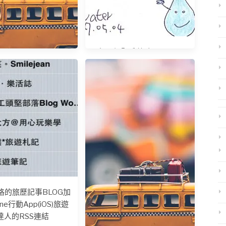
賀～訂閱戶數破２０００
如何拍攝好照片
格的旅歷記事BLOG加
one行動App(iOS)旅遊
達人的RSS連結