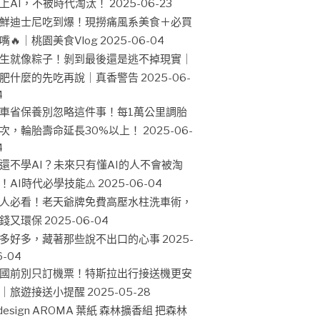
上AI，不被時代淘汰！
2025-06-23
鮮迪士尼吃到爆！現撈痛風系美食＋必買
嘴🔥｜桃園美食Vlog
2025-06-04
生就像粽子！剝到最後還是逃不掉現實｜
肥什麼的先吃再說｜真香警告
2025-06-
4
車省保養別忽略這件事！每1萬公里調胎
次，輪胎壽命延長30%以上！
2025-06-
4
還不學AI？未來只有懂AI的人不會被淘
！AI時代必學技能⚠️
2025-06-04
人必看！老天爺牌免費高壓水柱洗車術，
錢又環保
2025-06-04
多好多，藏著那些說不出口的心事
2025-
6-04
國前別只訂機票！特斯拉出行接送機更安
｜旅遊接送小提醒
2025-05-28
design AROMA 葉紙 森林擴香組 把森林