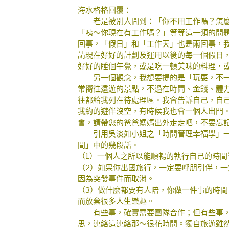
海水格格回覆：
老是被別人問到：「你不用工作嗎？怎麼
「咦～你現在有工作嗎？」等等這一類的問
回事，「假日」和「工作天」也是兩回事，
請現在好好的計劃及運用以後的每一個假日
好好的睡個午覺，或是吃一頓美味的料理，
另一個觀念，我想要提的是「玩耍，不一
常嚮往遠遊的景點，不過在時間、金錢、體
往都給我列在待處理區。我會告訴自己，自
我約的遊伴沒空，有時候我也會一個人出門
會，請帶您的爸爸媽媽出外走走吧，不要忘
引用吳淡如小姐之「時間管理幸福學」一書
間」中的幾段話。
（1）一個人之所以能順暢的執行自己的時間
（2）如果你出國旅行，一定要呼朋引伴，
因為突發事件而取消。
（3）做什麼都要有人陪，你做一件事的時
而放棄很多人生樂趣。
有些事，確實需要團隊合作；但有些事，
思，連絡這連絡那～很花時間。獨自旅遊雖