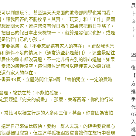
展
可以到處玩？」甚至連天天見面的進修部同學也常問我：
題，讓我回答的不勝枚舉。其實，「玩耍」和「工作」是兩
我想反問大家，難道您沒有假日嗎？如果您把假日乎略了，
，把自己的假日拿出來檢視一下，就算是發個呆也好，或是
或是陪伴自己的小孩…。
定要遠遊」&「不要忘記還有家人的存在」。雖然我也常
力和遊伴不足的情況下（通常這些都是藉口），這些景點往
近
己居住的縣市都沒玩遍，不一定非得去別的縣市遠遊。如果
。當您的遊伴沒空，這個時候是您可以陪伴家人的最好機
復
記還有家人的存在。
【
第49頁，立體時間化第9篇-「害怕獨立，一定浪費時
方
進
管理，祕訣在於：不能怕孤獨。
手
一定要經過「完美的規畫」，那麼，東等西等，你的旅行常
代
間，常比可以獨立行走的人多兩三倍，甚至，你會因為害怕
0
入
還是自己來做比較快。要約一群人去玩，的確需要費盡心
桃
然很孤獨很寂寞，但是這種孤獨跟寂寞會讓你在旅行中發現