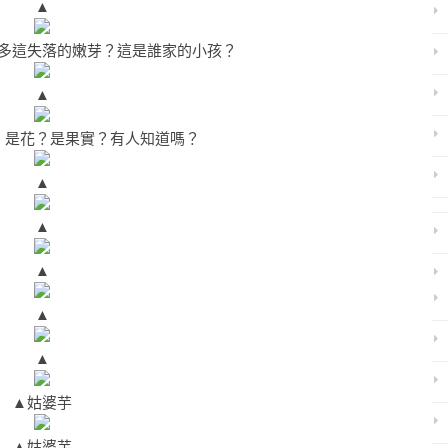
▲
多這失落的嫩芽？這是誰家的小孩？
▲
，是花？是果實？有人知道嗎？
▲
▲
▲
▲
▲
▲
姑婆芋
▲
姑婆芋