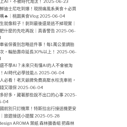
上AI，不被時代淘汰！
2025-06-23
鮮迪士尼吃到爆！現撈痛風系美食＋必買
嘴🔥｜桃園美食Vlog
2025-06-04
生就像粽子！剝到最後還是逃不掉現實｜
肥什麼的先吃再說｜真香警告
2025-06-
4
車省保養別忽略這件事！每1萬公里調胎
次，輪胎壽命延長30%以上！
2025-06-
4
還不學AI？未來只有懂AI的人不會被淘
！AI時代必學技能⚠️
2025-06-04
人必看！老天爺牌免費高壓水柱洗車術，
錢又環保
2025-06-04
多好多，藏著那些說不出口的心事
2025-
6-04
國前別只訂機票！特斯拉出行接送機更安
｜旅遊接送小提醒
2025-05-28
design AROMA 葉紙 森林擴香組 把森林