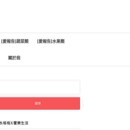
[愛報告]蔬菜類
[愛報告]水果類
關於我
:
水格格X饗樂生活