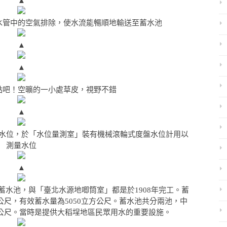
▲
水管中的空氣排除，使水流能暢順地輸送至蓄水池
▲
▲
點吧！空曠的一小處草皮，視野不錯
▲
水位，於「水位量測室」裝有機械滾輪式度盤水位計用以
測量水位
▲
水池，與「臺北水源地唧筒室」都是於1908年完工。蓄
.64公尺，有效蓄水量為5050立方公尺。蓄水池共分兩池，中
8公尺。當時是提供大稻埕地區民眾用水的重要設施。