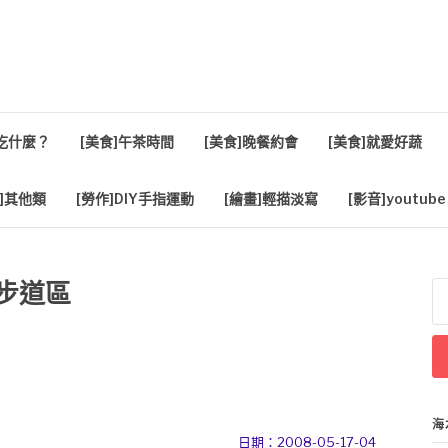
活
餐吃什麼？
[美食]午茶時間
[美食]晚餐約會
[美食]就愛好蔬
]其他類
[勞作]DIY手指運動
[繪畫]輕描淡寫
[影音]youtube
山步道區
搜
尋
關
鍵
字
海
日期：2008-05-17-04