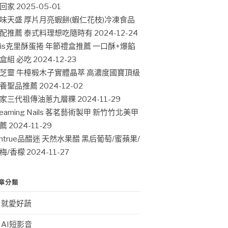
回家
2025-05-01
味天盛 厚片月亮蝦餅(蝦仁花枝)冷凍食品
配推薦 泰式料理想吃隨時有
2024-12-24
ris克里酥蛋捲 年節禮盒推薦 一口酥+爆餡
盒組 必吃
2024-12-23
芝靈 牛樟椴木子實體晶萃 高濃度國寶頂級
養聖品推薦
2024-12-02
家三代祖傳油蔥九層粿
2024-11-29
leaming Nails 茖茗藝術製甲 新竹竹北美甲
薦
2024-11-29
intrue品醋迷 天然水果醋 黑后葡萄/蜜蘋果/
梅/香檬
2024-11-27
章分類
就愛好蔬
AI短影音