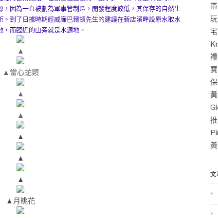
帶
源，因為一直被劃為軍事管制區，開發程度較低，其保存的自然生
玩
所。到了日據時期經威廉巴爾頓先生的建議在新店溪畔設原水取水
池，而臨近的山旁就是水源地。
宅
K
▲
禮
寶
▲當心蛇類
保
▲
黃
G
▲
推
P
▲
黃
▲
文
▲
▲月桃花