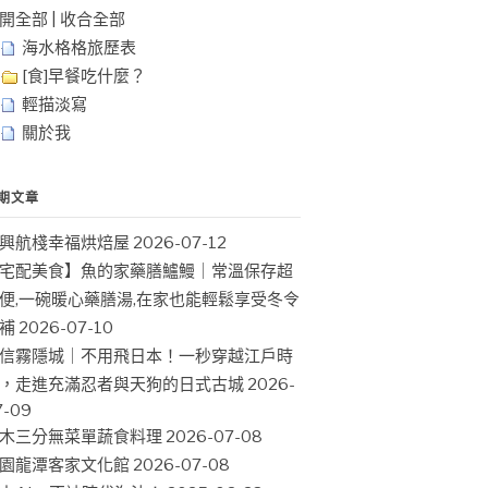
開全部
|
收合全部
海水格格旅歷表
[食]早餐吃什麼？
輕描淡寫
關於我
期文章
興航棧幸福烘焙屋
2026-07-12
宅配美食】魚的家藥膳鱸鰻｜常溫保存超
便,一碗暖心藥膳湯,在家也能輕鬆享受冬令
補
2026-07-10
信霧隱城｜不用飛日本！一秒穿越江戶時
，走進充滿忍者與天狗的日式古城
2026-
7-09
木三分無菜單蔬食料理
2026-07-08
園龍潭客家文化館
2026-07-08