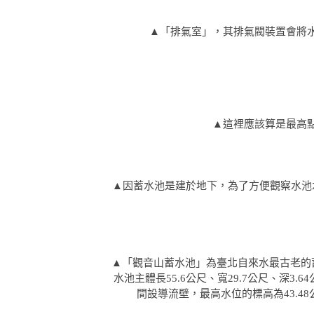
▲
「排氣室」，其排氣閥裝置會將
▲
這裡應該算是最高
▲因蓄水池是建於地下，為了方便觀察水池
▲
「觀音山蓄水池」為臺北自來水最古老的蓄
水池主體長55.6公尺、寬29.7公尺、深3
間設導流壁，最高水位的標高為43.4