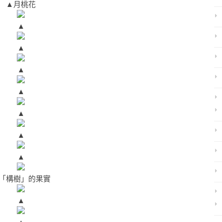
▲月桃花
▲
▲
▲
▲
▲
▲
▲
「構樹」的果實
▲