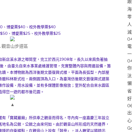
跟
海
零
人
$60、博愛票$40、校外教學票$40
減
票$50、博愛票$25、校外教學票$25
0
電
▲觀音山步道區
一
店溪水源之唧筒室，完工於西元1908年，長久以來肩負著抽
0
退後，由臺北自來水事業處維護管理，充實整體內容與周邊設備，籌
你
古蹟。本博物館為西洋後期文藝復興式樣，平面為長弧型，內部屋
汰
希臘科林斯式柱，兩側圓頂為入口，為臺灣仿後期文藝復興式建築
懶
操作設備、用水設備，並有多媒體影像撥放；室外配合自來水園區
省
值得您一遊的都市後花園。
好
▲
0
出
有「寶藏巖廟」所供奉之觀音而得名，寺內有一座嘉慶三年設立
心
舊地名為公館，公館之由來何如。由於觀音山所形成的天然邊界，
G
邊陲的自衛據點，在觀音山上設有「鼓亭」，派人瞭望以隨時示