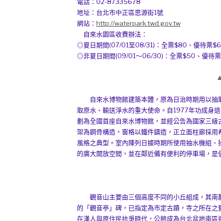
電話：02-87335678
地址：台北市中正區思源街1號
網站：
http://waterpark.twd.gov.tw
自來水園區收費辦法：
◎夏日期間(07/01至08/31)：全票$80、優待票
◎非夏日期間(09/01～06/30)：全票$50、優待
自來水博物館建築本體，原為日治時期用以抽取新
取原水、輸送淨水的重大使命。自1977年功成身
劃為全國首座自來水博物館，並經公告為國家三級
架為鋼骨構造，窗格以鐵件鑄造，正立面柱廊採用
風格之典型。室內陳列日據時期所使用抽水機組、
的廣大開放空間，並在鄰近備有便利的停車場，是
觀音山主要由三個高度不同的小丘組成，其南麓
的「觀音亭」碑，已指定為市定古蹟，寺之所在之
在漢人與原住民抗爭時代，公館成為台北盆地南區