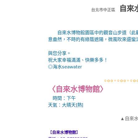
自來水
台北市中正區
自來水博物館園區中的觀音山步道（此觀
意盎然，不時的有綠蔭遮陽，微風吹來還蠻
與您分享。
祝大家幸福滿滿、快樂多多！
◎海水seawater
○ｏo。○ｏo。○ｏ
〈自來水博物館〉
時間
：下午
天氣：大晴天[熱]
▲自來水
【
自來水博物館
】