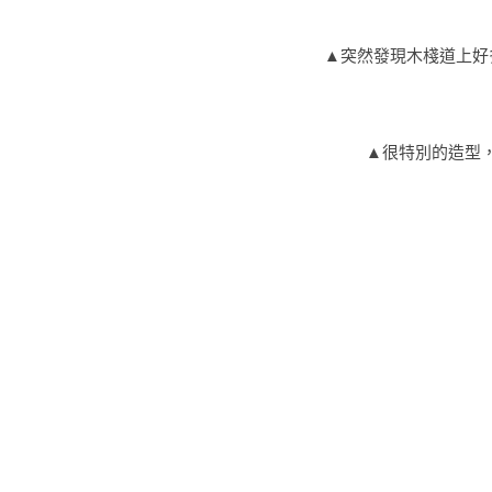
▲
突然發現木棧道上好
▲
很特別的造型