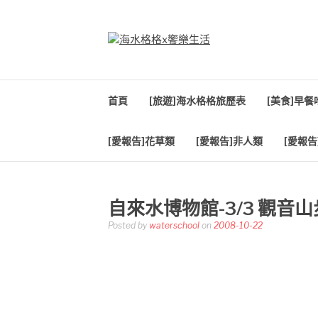
Skip
to
content
海水格格X饗樂生
吃喝玩樂到處趴趴造
首頁
[旅遊]海水格格旅歷表
[美食]早
[愛報告]花草類
[愛報告]非人類
[愛報告
自來水博物館-3/3 觀音
Posted by
waterschool
on
2008-10-22