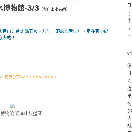
展
博物館-3/3
（
與自來水有約
）
音山非台北縣五股、八里一帶的觀音山），走在其中綠
涼爽的！
近
復
【
o。與您分享○ｏo。○ｏo。○ｏo。
方
進
手
代
0
博物館-觀音山步道區
入
桃