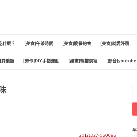
活
餐吃什麼？
[美食]午茶時間
[美食]晚餐約會
[美食]就愛好蔬
]其他類
[勞作]DIY手指運動
[繪畫]輕描淡寫
[影音]youtube
味
搜
尋
關
鍵
字
海
20121027-050086