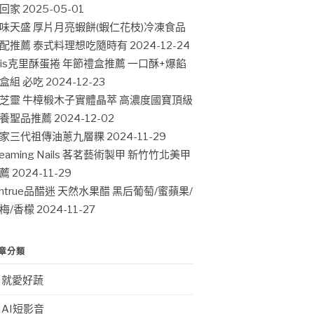
回家
2025-05-01
味天盛 厚片月亮蝦餅(蝦仁花枝)冷凍食品
配推薦 泰式料理想吃隨時有
2024-12-24
ris克里酥蛋捲 年節禮盒推薦 一口酥+爆餡
盒組 必吃
2024-12-23
芝靈 牛樟椴木子實體晶萃 高濃度國寶頂級
養聖品推薦
2024-12-02
家三代祖傳油蔥九層粿
2024-11-29
leaming Nails 茖茗藝術製甲 新竹竹北美甲
薦
2024-11-29
intrue品醋迷 天然水果醋 黑后葡萄/蜜蘋果/
梅/香檬
2024-11-27
章分類
就愛好蔬
AI短影音