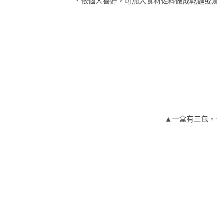
．依個人喜好，可加入食材佐料做成乾麵或
▲
一盒有三包，