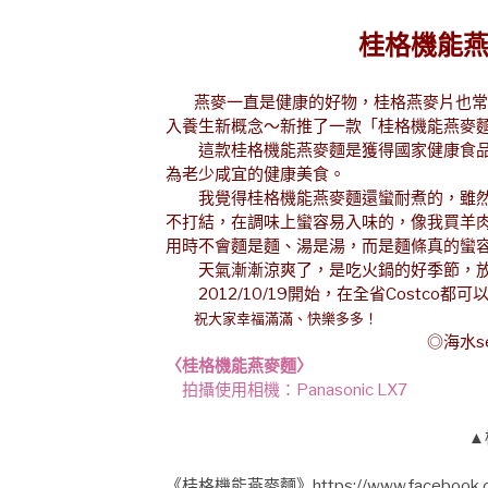
桂格機能
燕麥一直是健康的好物，桂格燕麥片也常
入養生新概念～新推了一款「桂格機能燕麥
這款桂格機能燕麥麵是獲得國家健康食品
為老少咸宜的健康美食。
我覺得桂格機能燕麥麵還蠻耐煮的，雖然是
不打結，在調味上蠻容易入味的，像我買羊
用時不會麵是麵、湯是湯，而是麵條真的蠻
天氣漸漸涼爽了，是吃火鍋的好季節，放
2012/10/19開始，在全省Costco都
祝大家幸福滿滿、快樂多多！
◎海水seawat
〈桂格機能燕麥麵〉
拍攝使用相機：Panasonic LX7
▲
《桂格機能燕麥麵》
https://www.facebook.