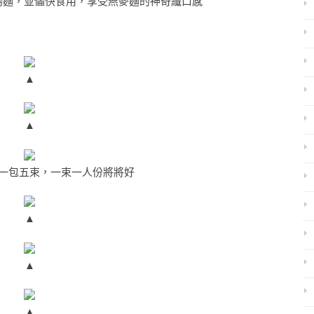
湯麵，並儘快食用，享受燕麥麵的神奇纖口感
▲
▲
，一束一人份將將好
一包五束
▲
▲
▲