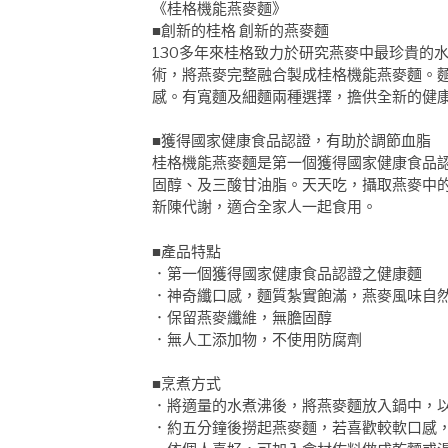
《桂格機能燕麥麵》
■創新的桂格 創新的燕麥麵
130多年來桂格致力於研究燕麥中最珍貴的
術，將燕麥完整融合製成桂格機能燕麥麵。
感。有寬麵及細麵兩種選擇，擔供全新的健
■獲得國家健康食品認證，有助於調節血脂
桂格機能燕麥麵是第一個獲得國家健康食品
固醇、及三酸甘油脂。天天吃，攝取燕麥中
新陳代謝，適合全家人一起食用。
■產品特點
．第一個獲得國家健康食品認證之健康麵
．神奇纖口感，麵質紮實飽滿，燕麥風味自
．保留燕麥纖維，無膽固醇
．無人工添加物，不使用防腐劑
■烹煮方式
．將適量的水煮沸後，將燕麥麵放入鍋中，
．約五分鐘後撈起燕麥麵，若喜歡較軟口感