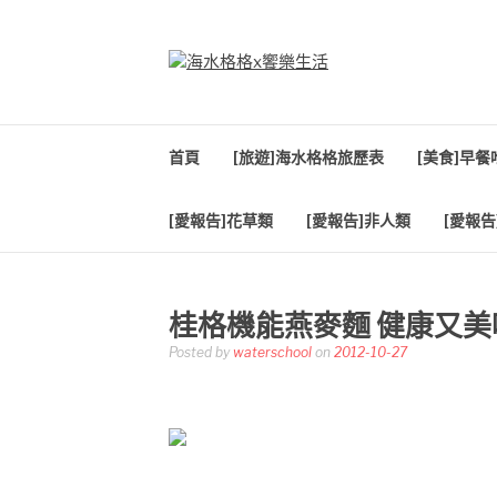
Skip
to
content
海水格格X饗樂生
吃喝玩樂到處趴趴造
首頁
[旅遊]海水格格旅歷表
[美食]早
[愛報告]花草類
[愛報告]非人類
[愛報告
桂格機能燕麥麵 健康又美
Posted by
waterschool
on
2012-10-27