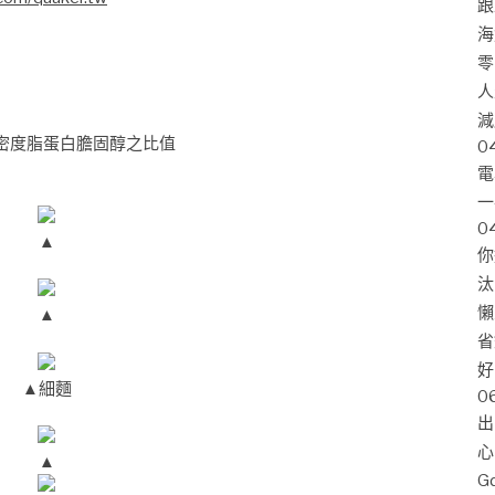
跟
海
零
人
減
密度脂蛋白膽固醇之比值
0
電
一
0
▲
你
汰
懶
▲
省
好
細麵
▲
0
出
心
▲
G