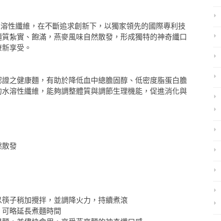
水溶性纖維，在不斷追求創新下，以獨家領先的國際專利技
麵質紮實、飽滿，燕麥風味自然散發，形成獨特的神奇纖口
康新享受。
認證之健康麵，有助於降低血中總膽固醇、低密度脂蛋白膽
的水溶性纖維，能夠調整體質與調節生理機能，促進消化與
然散發
以筷子稍加攪拌，並調降火力，持續煮滾
，可略延長煮麵時間