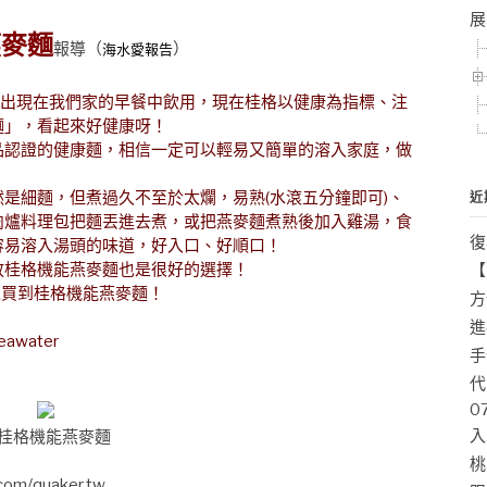
展
燕麥麵
報導
（
）
海水愛報告
出現在我們家的早餐中飲用，現在桂格以健康為指標、注
麵」，看起來好健康呀！
認證的健康麵，相信一定可以輕易又簡單的溶入家庭，做
細麵，但煮過久不至於太爛，易熟(水滾五分鐘即可)、
近
肉爐料理包把麵丟進去煮，或把燕麥麵煮熟後加入雞湯，食
復
容易溶入湯頭的味道，好入口、好順口！
桂格機能燕麥麵也是很好的選擇！
【
可以買到桂格機能燕麥麵！
方
進
er
手
代
0
入
桂格機能燕麥麵
桃
com/quaker.tw