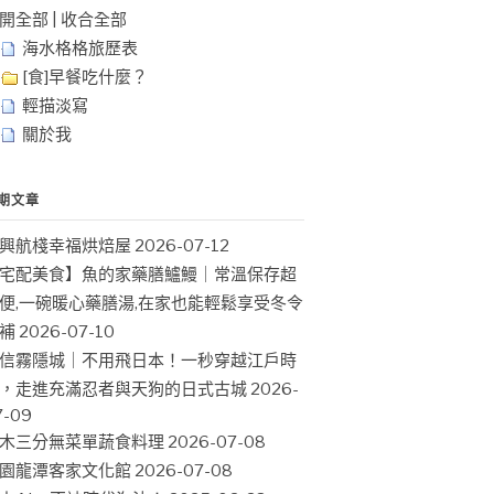
開全部
|
收合全部
海水格格旅歷表
[食]早餐吃什麼？
輕描淡寫
關於我
期文章
興航棧幸福烘焙屋
2026-07-12
宅配美食】魚的家藥膳鱸鰻｜常溫保存超
便,一碗暖心藥膳湯,在家也能輕鬆享受冬令
補
2026-07-10
信霧隱城｜不用飛日本！一秒穿越江戶時
，走進充滿忍者與天狗的日式古城
2026-
7-09
木三分無菜單蔬食料理
2026-07-08
園龍潭客家文化館
2026-07-08