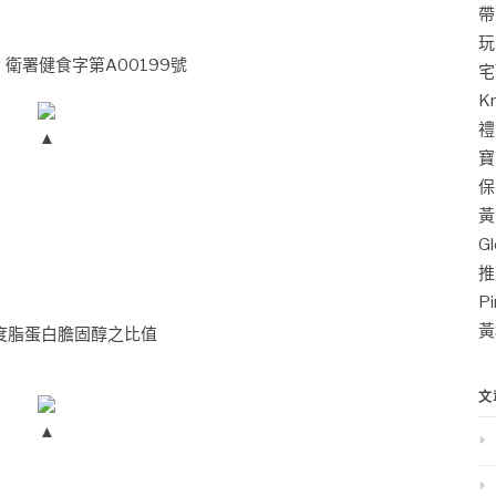
帶
玩
衛署健食字第A00199號
宅
K
禮
▲
寶
保
黃
G
推
P
黃
密度脂蛋白膽固醇之比值
文
▲