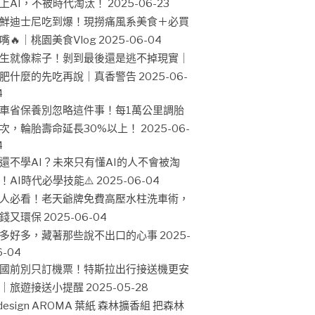
上AI，不被時代淘汰！
2025-06-23
鮮迪士尼吃到爆！現撈痛風系美食＋必買
嘴🔥｜桃園美食Vlog
2025-06-04
生就像粽子！剝到最後還是逃不掉現實｜
肥什麼的先吃再說｜真香警告
2025-06-
4
車省保養別忽略這件事！每1萬公里調胎
次，輪胎壽命延長30%以上！
2025-06-
4
還不學AI？未來只有懂AI的人不會被淘
！AI時代必學技能⚠️
2025-06-04
人必看！老天爺牌免費高壓水柱洗車術，
錢又環保
2025-06-04
多好多，藏著那些說不出口的心事
2025-
6-04
國前別只訂機票！特斯拉出行接送機更安
｜旅遊接送小提醒
2025-05-28
design AROMA 葉紙 森林擴香組 把森林