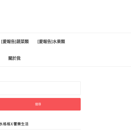
[愛報告]蔬菜類
[愛報告]水果類
關於我
:
水格格X饗樂生活