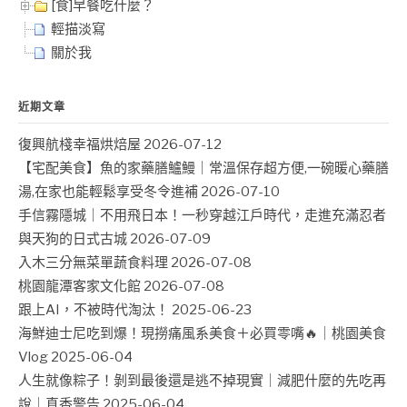
[食]早餐吃什麼？
輕描淡寫
關於我
近期文章
復興航棧幸福烘焙屋
2026-07-12
【宅配美食】魚的家藥膳鱸鰻｜常溫保存超方便,一碗暖心藥膳
湯,在家也能輕鬆享受冬令進補
2026-07-10
手信霧隱城｜不用飛日本！一秒穿越江戶時代，走進充滿忍者
與天狗的日式古城
2026-07-09
入木三分無菜單蔬食料理
2026-07-08
桃園龍潭客家文化館
2026-07-08
跟上AI，不被時代淘汰！
2025-06-23
海鮮迪士尼吃到爆！現撈痛風系美食＋必買零嘴🔥｜桃園美食
Vlog
2025-06-04
人生就像粽子！剝到最後還是逃不掉現實｜減肥什麼的先吃再
說｜真香警告
2025-06-04