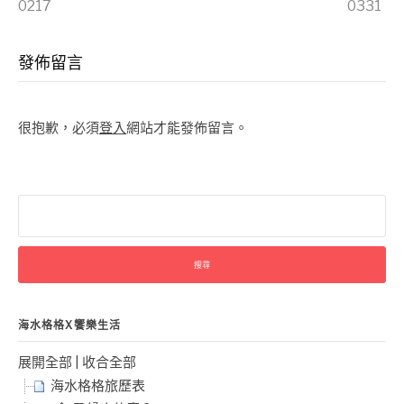
0217
0331
Reading
發佈留言
很抱歉，必須
登入
網站才能發佈留言。
搜
尋
關
鍵
字:
海水格格X饗樂生活
展開全部
|
收合全部
海水格格旅歷表