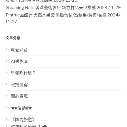
黃家三代祖傳油蔥九層粿
2024-11-29
Gleaming Nails 茖茗藝術製甲 新竹竹北美甲推薦
2024-11-29
Pintrue品醋迷 天然水果醋 黑后葡萄/蜜蘋果/黃梅/香檬
2024-
11-27
文章分類
就愛好蔬
AI短影音
早餐吃什麼？
輕描淡寫
開心農場
★((活動))★
《國內旅遊》
旅遊精華篇(國內)◆