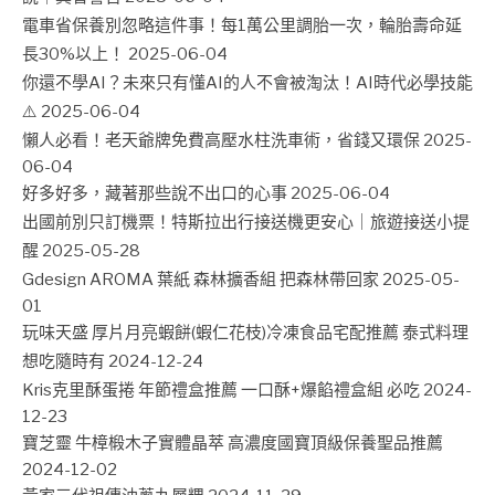
電車省保養別忽略這件事！每1萬公里調胎一次，輪胎壽命延
長30%以上！
2025-06-04
你還不學AI？未來只有懂AI的人不會被淘汰！AI時代必學技能
⚠️
2025-06-04
懶人必看！老天爺牌免費高壓水柱洗車術，省錢又環保
2025-
06-04
好多好多，藏著那些說不出口的心事
2025-06-04
出國前別只訂機票！特斯拉出行接送機更安心｜旅遊接送小提
醒
2025-05-28
Gdesign AROMA 葉紙 森林擴香組 把森林帶回家
2025-05-
01
玩味天盛 厚片月亮蝦餅(蝦仁花枝)冷凍食品宅配推薦 泰式料理
想吃隨時有
2024-12-24
Kris克里酥蛋捲 年節禮盒推薦 一口酥+爆餡禮盒組 必吃
2024-
12-23
寶芝靈 牛樟椴木子實體晶萃 高濃度國寶頂級保養聖品推薦
2024-12-02