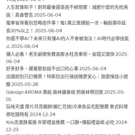
人生就像粽子！剝到最後還是逃不掉現實｜減肥什麼的先吃再
說｜真香警告
2025-06-04
電車省保養別忽略這件事！每1萬公里調胎一次，輪胎壽命延
長30%以上！
2025-06-04
你還不學AI？未來只有懂AI的人不會被淘汰！AI時代必學技能
⚠️
2025-06-04
懶人必看！老天爺牌免費高壓水柱洗車術，省錢又環保
2025-
06-04
好多好多，藏著那些說不出口的心事
2025-06-04
出國前別只訂機票！特斯拉出行接送機更安心｜旅遊接送小提
醒
2025-05-28
Gdesign AROMA 葉紙 森林擴香組 把森林帶回家
2025-05-
01
玩味天盛 厚片月亮蝦餅(蝦仁花枝)冷凍食品宅配推薦 泰式料理
想吃隨時有
2024-12-24
Kris克里酥蛋捲 年節禮盒推薦 一口酥+爆餡禮盒組 必吃
2024-
12-23