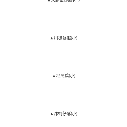
▲火腿蛋炒飯$70
▲川燙鮮蝦(小)
▲地瓜葉(小)
▲炸蚵仔酥(小)