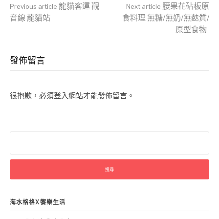
Continue
龍貓客運 觀
腰果花砧板原
Previous article
Next article
音線 龍貓站
食料理 無糖/無奶/無麩質/
原型食物
Reading
發佈留言
很抱歉，必須
登入
網站才能發佈留言。
搜
尋
關
鍵
字:
海水格格X饗樂生活