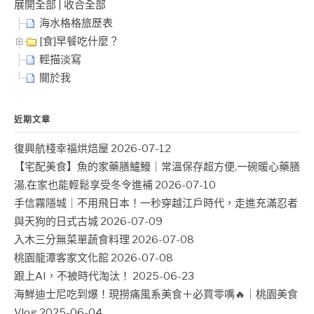
展開全部
|
收合全部
海水格格旅歷表
[食]早餐吃什麼？
輕描淡寫
關於我
近期文章
復興航棧幸福烘焙屋
2026-07-12
【宅配美食】魚的家藥膳鱸鰻｜常溫保存超方便,一碗暖心藥膳
湯,在家也能輕鬆享受冬令進補
2026-07-10
手信霧隱城｜不用飛日本！一秒穿越江戶時代，走進充滿忍者
與天狗的日式古城
2026-07-09
入木三分無菜單蔬食料理
2026-07-08
桃園龍潭客家文化館
2026-07-08
跟上AI，不被時代淘汰！
2025-06-23
海鮮迪士尼吃到爆！現撈痛風系美食＋必買零嘴🔥｜桃園美食
Vlog
2025-06-04