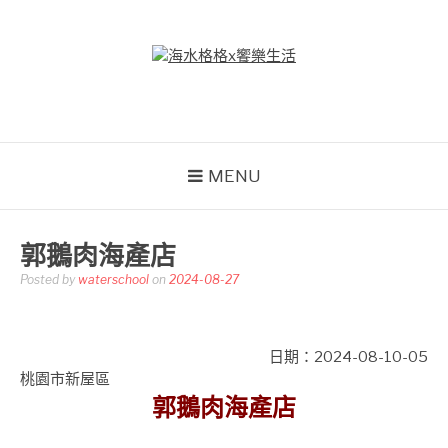
Skip
to
content
海水格格X饗樂生活
吃喝玩樂到處趴趴造
MENU
郭鵝肉海產店
Posted by
waterschool
on
2024-08-27
日期：2024-08-10-05
桃園市新屋區
郭鵝肉海產店