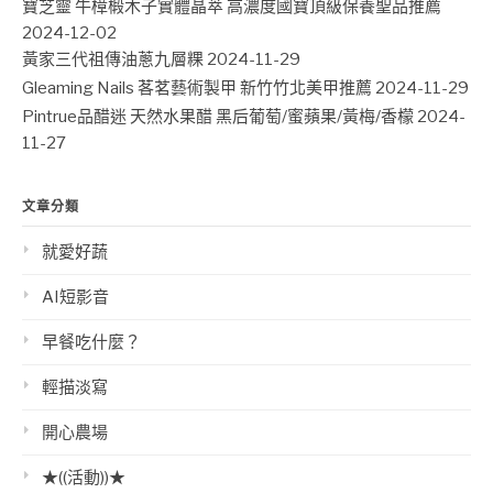
寶芝靈 牛樟椴木子實體晶萃 高濃度國寶頂級保養聖品推薦
2024-12-02
黃家三代祖傳油蔥九層粿
2024-11-29
Gleaming Nails 茖茗藝術製甲 新竹竹北美甲推薦
2024-11-29
Pintrue品醋迷 天然水果醋 黑后葡萄/蜜蘋果/黃梅/香檬
2024-
11-27
文章分類
就愛好蔬
AI短影音
早餐吃什麼？
輕描淡寫
開心農場
★((活動))★