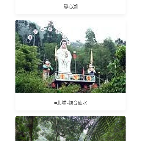
靜心湖
■北埔-觀音仙水