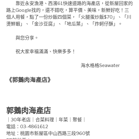
靠近永安漁港、西濱61快速道路的海產店，從新屋回家的
路上Google找的，還不錯吃，算平價、美味，新鮮好吃！三
個人用餐，點了一份炒飯四個菜，「火腿蛋炒飯$70」、「川
燙鮮蝦」、「金沙豆腐」、「地瓜葉」、「炸蚵仔酥」。
與
您分享。
祝大家幸福滿滿、快樂多多！
海水格格Seawater
《郭鵝肉海產店》
郭鵝肉海產店
｜30年老店｜合菜料理｜年菜｜聚餐｜
電話：03-4861612
地址：桃園市新屋區中山西路三段960號