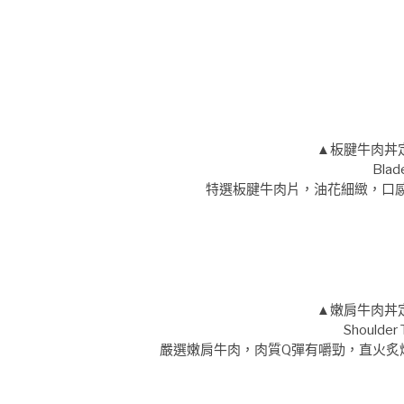
▲板腱牛肉丼
Blad
特選板腱牛肉片，油花細緻，口
▲嫩肩牛肉丼
Shoulder 
嚴選嫩肩牛肉，肉質Q彈有嚼勁，直火炙