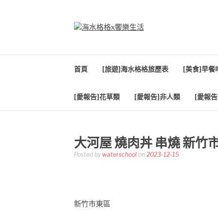
Skip
to
content
海水格格X饗樂生
吃喝玩樂到處趴趴造
首頁
[旅遊]海水格格旅歷表
[美食]早
[愛報告]花草類
[愛報告]非人類
[愛報告
大河屋 燒肉丼 串燒 新
Posted by
waterschool
on
2023-12-15
新竹市東區