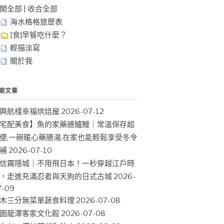
開全部
|
收合全部
海水格格旅歷表
[食]早餐吃什麼？
輕描淡寫
關於我
期文章
興航棧幸福烘焙屋
2026-07-12
宅配美食】魚的家藥膳鱸鰻｜常溫保存超
便,一碗暖心藥膳湯,在家也能輕鬆享受冬令
補
2026-07-10
信霧隱城｜不用飛日本！一秒穿越江戶時
，走進充滿忍者與天狗的日式古城
2026-
7-09
木三分無菜單蔬食料理
2026-07-08
園龍潭客家文化館
2026-07-08