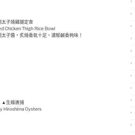
明太子燒雞腿定食
ed Chicken Thigh Rice Bowl
明太子醬，炙燒香氣十足，濃郁鹹香夠味！
▲生蠔唐揚
y Hiroshima Oysters