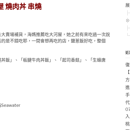
屋 燒肉丼 串燒
展
去大賣場補貨，海媽推薦吃大河屋，她之前有來吃過一次說
真的是不錯吃耶，一間會想再吃的店，鹽蔥飯好吃，整個
近
腿丼飯」、「板腱牛肉丼飯」、「起司香菇」、「生蠔唐
復
【
方
進
手
代
eawater
0
入
桃