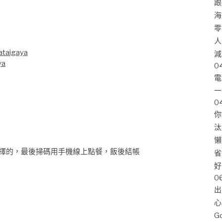
跟
海
零
人
！
ataigaya
減
ya
0
電
一
0
你
汰
懶
擇的，最後掃碼用手機線上點餐，飯後結帳
省
好
0
出
心
G