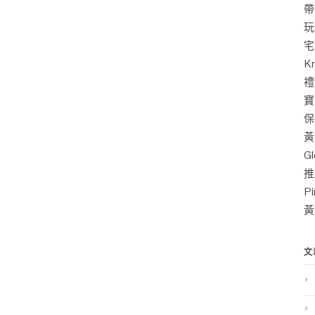
帶
玩
宅
K
禮
寶
保
黃
G
推
P
黃
文