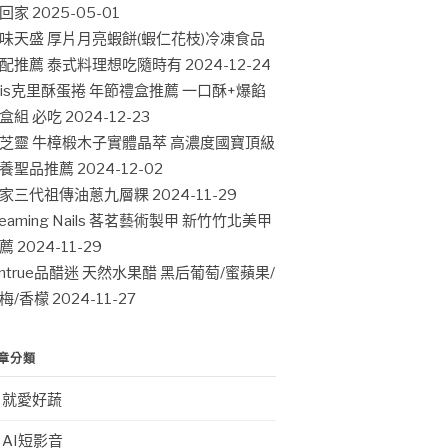
回家
2025-05-01
味天盛 厚片月亮蝦餅(蝦仁花枝)冷凍食品
配推薦 泰式料理想吃隨時有
2024-12-24
ris克里酥蛋捲 年節禮盒推薦 一口酥+爆餡
盒組 必吃
2024-12-23
芝靈 牛樟椴木子實體晶萃 高濃度國寶頂級
養聖品推薦
2024-12-02
家三代祖傳油蔥九層粿
2024-11-29
leaming Nails 茖茗藝術製甲 新竹竹北美甲
薦
2024-11-29
intrue品醋迷 天然水果醋 黑后葡萄/蜜蘋果/
梅/香檬
2024-11-27
章分類
就愛好蔬
AI短影音