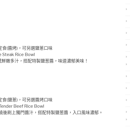
定食(醬烤)，可另選鹽蔥口味
e Steak Rice Bowl
感鮮嫩多汁，搭配特製鹽葱醬，味道濃郁美味！
定食(鹽蔥)，可另選醬烤口味
Tender Beef Rice Bowl
燒後刷上獨門醬汁，搭配特製鹽葱醬，入口風味濃郁。