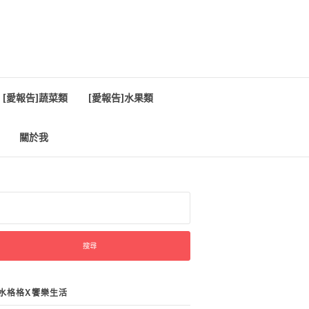
[愛報告]蔬菜類
[愛報告]水果類
關於我
:
水格格X饗樂生活