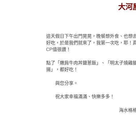
大河
這天假日下午出門晃晃，晚餐想外食、也想
好吃，於是我們就來了，我第一次吃，耶！
CP值很讚！
點了「嫩肩牛肉丼鹽蔥飯」、「明太子燒雞
揚」，都好吃！
與
您分享。
祝大家幸福滿滿、快樂多多！
海水格格S