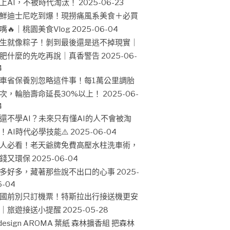
上AI，不被時代淘汰！
2025-06-23
鮮迪士尼吃到爆！現撈痛風系美食＋必買
嘴🔥｜桃園美食Vlog
2025-06-04
生就像粽子！剝到最後還是逃不掉現實｜
肥什麼的先吃再說｜真香警告
2025-06-
4
車省保養別忽略這件事！每1萬公里調胎
次，輪胎壽命延長30%以上！
2025-06-
4
還不學AI？未來只有懂AI的人不會被淘
！AI時代必學技能⚠️
2025-06-04
人必看！老天爺牌免費高壓水柱洗車術，
錢又環保
2025-06-04
多好多，藏著那些說不出口的心事
2025-
6-04
國前別只訂機票！特斯拉出行接送機更安
｜旅遊接送小提醒
2025-05-28
design AROMA 葉紙 森林擴香組 把森林