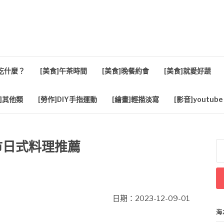
活
餐吃什麼？
[美食]午茶時間
[美食]晚餐約會
[美食]就愛好蔬
]其他類
[勞作]DIY手指運動
[繪畫]輕描淡寫
[影音]youtube
竹市日式料理推薦
搜
尋
關
鍵
字
日期：2023-12-09-01
海