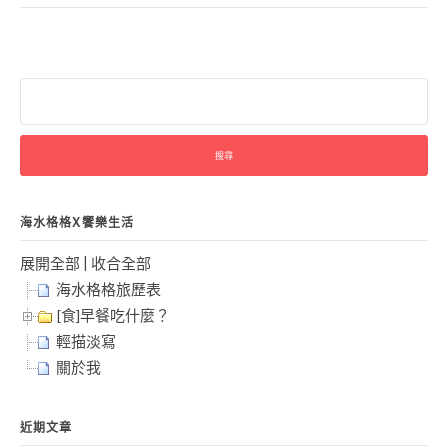
搜
尋
關
鍵
字:
海水格格X饗樂生活
展開全部
|
收合全部
海水格格旅歷表
[食]早餐吃什麼？
輕描淡寫
關於我
近期文章