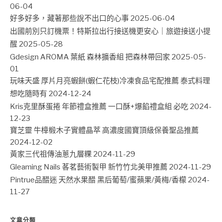
06-04
好多好多，藏著那些說不出口的心事
2025-06-04
出國前別只訂機票！特斯拉出行接送機更安心｜旅遊接送小提
醒
2025-05-28
Gdesign AROMA 葉紙 森林擴香組 把森林帶回家
2025-05-
01
玩味天盛 厚片月亮蝦餅(蝦仁花枝)冷凍食品宅配推薦 泰式料理
想吃隨時有
2024-12-24
Kris克里酥蛋捲 年節禮盒推薦 一口酥+爆餡禮盒組 必吃
2024-
12-23
寶芝靈 牛樟椴木子實體晶萃 高濃度國寶頂級保養聖品推薦
2024-12-02
黃家三代祖傳油蔥九層粿
2024-11-29
Gleaming Nails 茖茗藝術製甲 新竹竹北美甲推薦
2024-11-29
Pintrue品醋迷 天然水果醋 黑后葡萄/蜜蘋果/黃梅/香檬
2024-
11-27
文章分類