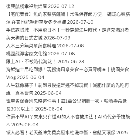
復興航棧幸福烘焙屋
2026-07-12
【宅配美食】魚的家藥膳鱸鰻｜常溫保存超方便,一碗暖心藥膳
湯,在家也能輕鬆享受冬令進補
2026-07-10
手信霧隱城｜不用飛日本！一秒穿越江戶時代，走進充滿忍者
與天狗的日式古城
2026-07-09
入木三分無菜單蔬食料理
2026-07-08
桃園龍潭客家文化館
2026-07-08
跟上AI，不被時代淘汰！
2025-06-23
海鮮迪士尼吃到爆！現撈痛風系美食＋必買零嘴🔥｜桃園美食
Vlog
2025-06-04
人生就像粽子！剝到最後還是逃不掉現實｜減肥什麼的先吃再
說｜真香警告
2025-06-04
電車省保養別忽略這件事！每1萬公里調胎一次，輪胎壽命延
長30%以上！
2025-06-04
你還不學AI？未來只有懂AI的人不會被淘汰！AI時代必學技能
⚠️
2025-06-04
懶人必看！老天爺牌免費高壓水柱洗車術，省錢又環保
2025-