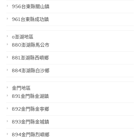
956台東縣關山鎮
961台東縣成功鎮
o澎湖地區
880澎湖縣馬公市
881澎湖縣西嶼鄉
884澎湖縣白沙鄉
金門地區
891金門縣金湖鎮
892金門縣金寧鄉
893金門縣金城鎮
894金門縣烈嶼鄉