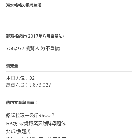
海水格格X饗樂生活
部落格統計(2017年八月自架站)
758,977 瀏覽人次(不重複)
瀏覽量
本日人氣：32
總瀏覽量：1,679,027
熱門文章與頁面︰
鋁罐拉環一公斤3500？
BK坊-柴燒磚窯天然酵母麵包
北瓜/魚翅瓜