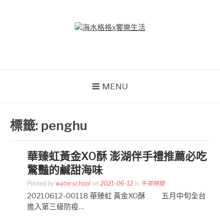
Skip
to
content
海水格格X饗樂生活
吃喝玩樂到處趴趴造
MENU
標籤:
penghu
華臻虹黃金XO酥 澎湖伴手禮推薦必吃
驚豔的鹹甜海味
Posted by
waterschool
on
2021-06-12
in
午茶時間
20210612-00118 華臻虹 黃金XO酥 五月中旬全台
進入第三級防疫…