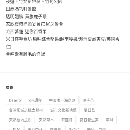
夜遊。竹北新地標。竹筍公園
田媽媽巧軒餐館
透明翅膀-黃腹鹿子蛾
家欣樓時尚婚宴會館 尾牙餐會
毛西蕃蓮-迷你百香果
米日客輕食坊 原味綜合堅果(越南腰果/澳洲夏威夷豆/美國杏
仁)
會唱歌有腳毛的怪獸
標籤
beauty
diy課程
中國唯一海島歌
冷泡茶
台灣影城之桃太郎村
城市文化新地標
夏日飲
天然紫地瓜粉
天然草本
奇亞籽
奇亞養生茶
寧峰
小提琴
忘憂森林
惡魔島
手信坊
新竹一日遊