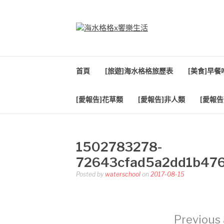
Skip
to
content
海水格格X饗樂生
吃喝玩樂到處趴趴造
首頁
[旅遊]海水格格旅歷表
[美食]早
[愛報告]花草類
[愛報告]非人類
[愛報告
1502783278-
72643cfad5a2dd1b47
Posted by
waterschool
on
2017-08-15
Previous 