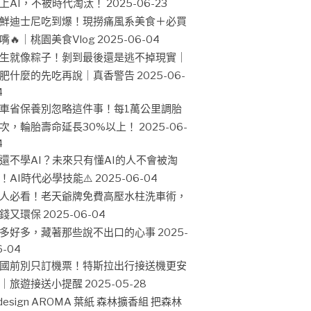
上AI，不被時代淘汰！
2025-06-23
鮮迪士尼吃到爆！現撈痛風系美食＋必買
嘴🔥｜桃園美食Vlog
2025-06-04
生就像粽子！剝到最後還是逃不掉現實｜
肥什麼的先吃再說｜真香警告
2025-06-
4
車省保養別忽略這件事！每1萬公里調胎
次，輪胎壽命延長30%以上！
2025-06-
4
還不學AI？未來只有懂AI的人不會被淘
！AI時代必學技能⚠️
2025-06-04
人必看！老天爺牌免費高壓水柱洗車術，
錢又環保
2025-06-04
多好多，藏著那些說不出口的心事
2025-
6-04
國前別只訂機票！特斯拉出行接送機更安
｜旅遊接送小提醒
2025-05-28
design AROMA 葉紙 森林擴香組 把森林