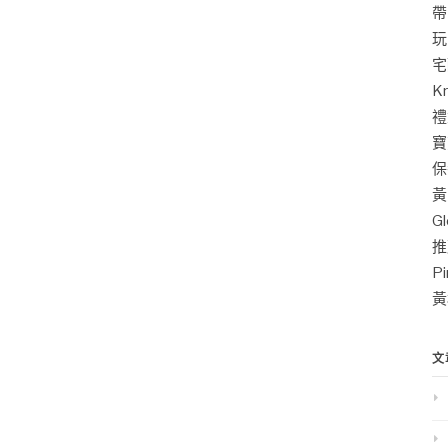
帶
玩
宅
K
禮
寶
保
黃
G
推
P
黃
文