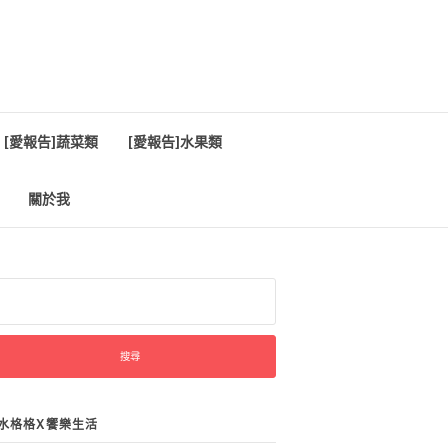
[愛報告]蔬菜類
[愛報告]水果類
關於我
:
水格格X饗樂生活