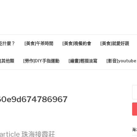
活
餐吃什麼？
[美食]午茶時間
[美食]晚餐約會
[美食]就愛好蔬
]其他類
[勞作]DIY手指運動
[繪畫]輕描淡寫
[影音]youtube
搜
尋
60e9d674786967
關
鍵
字
海
article
珠海接霞莊