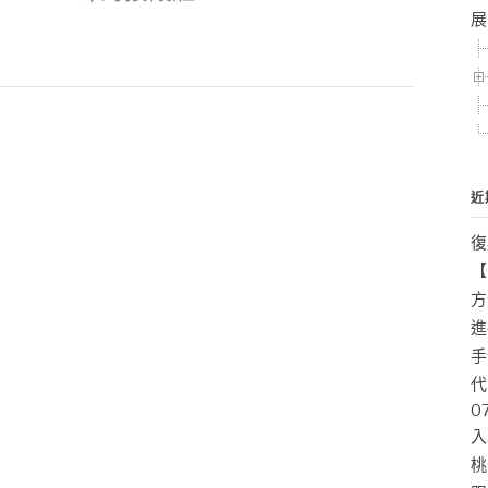
展
近
復
【
方
進
手
代
0
入
桃