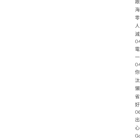
跟
海
零
人
減
0
電
一
0
你
汰
懶
省
好
0
出
心
G