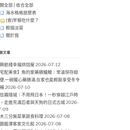
開全部
|
收合全部
海水格格旅歷表
[食]早餐吃什麼？
輕描淡寫
關於我
期文章
興航棧幸福烘焙屋
2026-07-12
宅配美食】魚的家藥膳鱸鰻｜常溫保存超
便,一碗暖心藥膳湯,在家也能輕鬆享受冬令
補
2026-07-10
信霧隱城｜不用飛日本！一秒穿越江戶時
，走進充滿忍者與天狗的日式古城
2026-
7-09
木三分無菜單蔬食料理
2026-07-08
園龍潭客家文化館
2026-07-08