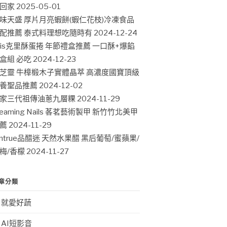
回家
2025-05-01
味天盛 厚片月亮蝦餅(蝦仁花枝)冷凍食品
配推薦 泰式料理想吃隨時有
2024-12-24
ris克里酥蛋捲 年節禮盒推薦 一口酥+爆餡
盒組 必吃
2024-12-23
芝靈 牛樟椴木子實體晶萃 高濃度國寶頂級
養聖品推薦
2024-12-02
家三代祖傳油蔥九層粿
2024-11-29
leaming Nails 茖茗藝術製甲 新竹竹北美甲
薦
2024-11-29
intrue品醋迷 天然水果醋 黑后葡萄/蜜蘋果/
梅/香檬
2024-11-27
章分類
就愛好蔬
AI短影音