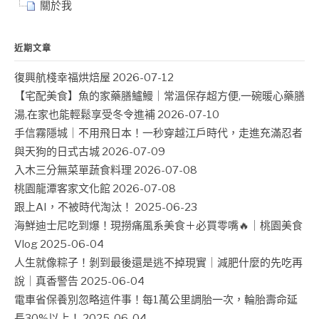
關於我
近期文章
復興航棧幸福烘焙屋
2026-07-12
【宅配美食】魚的家藥膳鱸鰻｜常溫保存超方便,一碗暖心藥膳
湯,在家也能輕鬆享受冬令進補
2026-07-10
手信霧隱城｜不用飛日本！一秒穿越江戶時代，走進充滿忍者
與天狗的日式古城
2026-07-09
入木三分無菜單蔬食料理
2026-07-08
桃園龍潭客家文化館
2026-07-08
跟上AI，不被時代淘汰！
2025-06-23
海鮮迪士尼吃到爆！現撈痛風系美食＋必買零嘴🔥｜桃園美食
Vlog
2025-06-04
人生就像粽子！剝到最後還是逃不掉現實｜減肥什麼的先吃再
說｜真香警告
2025-06-04
電車省保養別忽略這件事！每1萬公里調胎一次，輪胎壽命延
長30%以上！
2025-06-04