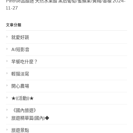
Pintrue品醋迷 天然水果醋 黑后葡萄/蜜蘋果/黃梅/香檬
2024-
11-27
文章分類
就愛好蔬
AI短影音
早餐吃什麼？
輕描淡寫
開心農場
★((活動))★
《國內旅遊》
旅遊精華篇(國內)◆
旅遊景點