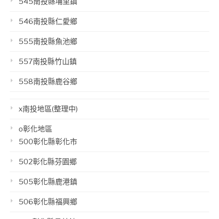
545南投縣埔里鎮
546南投縣仁愛鄉
555南投縣魚池鄉
557南投縣竹山鎮
558南投縣鹿谷鄉
x南投地區(整理中)
o彰化地區
500彰化縣彰化市
502彰化縣芬園鄉
505彰化縣鹿港鎮
506彰化縣福興鄉