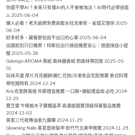
你還不學AI？未來只有懂AI的人不會被淘汰！AI時代必學技能
⚠️
2025-06-04
懶人必看！老天爺牌免費高壓水柱洗車術，省錢又環保
2025-
06-04
好多好多，藏著那些說不出口的心事
2025-06-04
出國前別只訂機票！特斯拉出行接送機更安心｜旅遊接送小提
醒
2025-05-28
Gdesign AROMA 葉紙 森林擴香組 把森林帶回家
2025-05-
01
玩味天盛 厚片月亮蝦餅(蝦仁花枝)冷凍食品宅配推薦 泰式料理
想吃隨時有
2024-12-24
Kris克里酥蛋捲 年節禮盒推薦 一口酥+爆餡禮盒組 必吃
2024-
12-23
寶芝靈 牛樟椴木子實體晶萃 高濃度國寶頂級保養聖品推薦
2024-12-02
黃家三代祖傳油蔥九層粿
2024-11-29
Gleaming Nails 茖茗藝術製甲 新竹竹北美甲推薦
2024-11-29