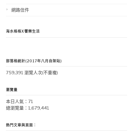
網路信件
海水格格X饗樂生活
部落格統計(2017年八月自架站)
759,391 瀏覽人次(不重複)
瀏覽量
本日人氣：71
總瀏覽量：1,679,441
熱門文章與頁面︰