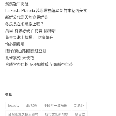
鬍鬚龍牛肉麵
La Festa Pizzeria 菲斯塔披薩屋 新竹市巷內美食
新鮮公代當天炒食最鮮美
冬瓜長在冬瓜樹上嗎？
萬里-有求必硬 百花宮-陽神爺
黃金果淋上檸檬汁-甜度飆升
怡心園農場
[新竹寶山路]爆漿紅豆餅
孔雀紫苑-天使花
合勝堂杏仁粉 吳淡如推薦 芋頭鹹杏仁茶
標籤
beauty
diy課程
中國唯一海島歌
冷泡茶
台灣影城之桃太郎村
城市文化新地標
夏日飲