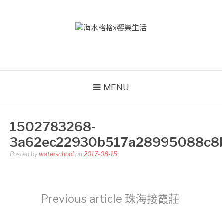
Skip
to
content
海水格格X饗樂生活
吃喝玩樂到處趴趴造
MENU
1502783268-
3a62ec22930b517a28995088c8
Posted by
waterschool
on
2017-08-15
Continue
Previous article
珠海接霞莊