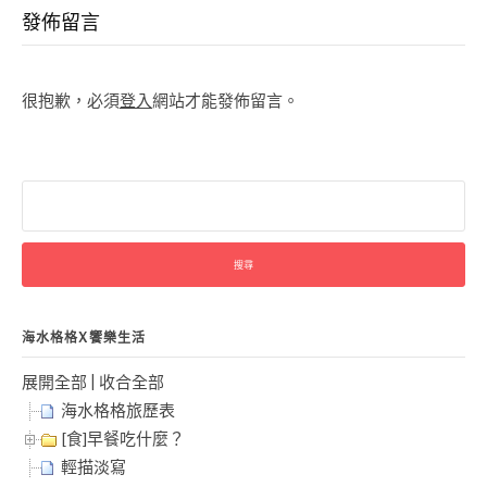
Reading
發佈留言
很抱歉，必須
登入
網站才能發佈留言。
搜
尋
關
鍵
字:
海水格格X饗樂生活
展開全部
|
收合全部
海水格格旅歷表
[食]早餐吃什麼？
輕描淡寫