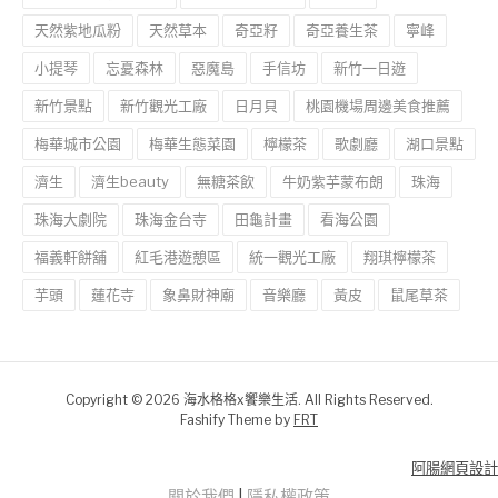
天然紫地瓜粉
天然草本
奇亞籽
奇亞養生茶
寧峰
小提琴
忘憂森林
惡魔島
手信坊
新竹一日遊
新竹景點
新竹觀光工廠
日月貝
桃園機場周邊美食推薦
梅華城市公園
梅華生態菜園
檸檬茶
歌劇廳
湖口景點
濟生
濟生beauty
無糖茶飲
牛奶紫芋蒙布朗
珠海
珠海大劇院
珠海金台寺
田龜計畫
看海公園
福義軒餅舖
紅毛港遊憩區
統一觀光工廠
翔琪檸檬茶
芋頭
蓮花寺
象鼻財神廟
音樂廳
黃皮
鼠尾草茶
Copyright © 2026 海水格格x饗樂生活. All Rights Reserved.
Fashify Theme by
FRT
阿腸網頁設計
關於我們
|
隱私權政策