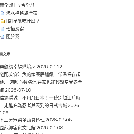
開全部
|
收合全部
海水格格旅歷表
[食]早餐吃什麼？
輕描淡寫
關於我
期文章
興航棧幸福烘焙屋
2026-07-12
宅配美食】魚的家藥膳鱸鰻｜常溫保存超
便,一碗暖心藥膳湯,在家也能輕鬆享受冬令
補
2026-07-10
信霧隱城｜不用飛日本！一秒穿越江戶時
，走進充滿忍者與天狗的日式古城
2026-
7-09
木三分無菜單蔬食料理
2026-07-08
園龍潭客家文化館
2026-07-08