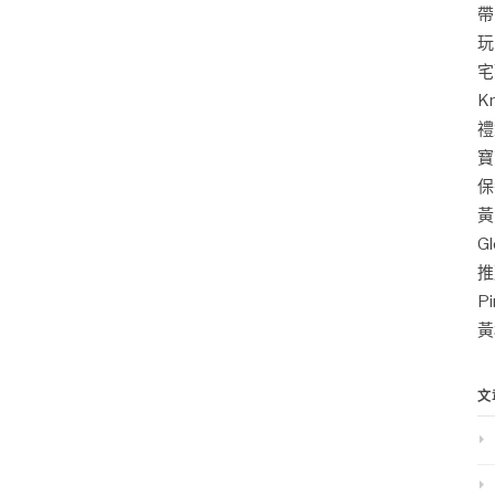
帶
玩
宅
K
禮
寶
保
黃
G
推
P
黃
文