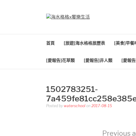
Skip
to
content
海水格格X饗樂生
吃喝玩樂到處趴趴造
首頁
[旅遊]海水格格旅歷表
[美食]早
[愛報告]花草類
[愛報告]非人類
[愛報告
1502783251-
7a459fe81cc258e385
Posted by
waterschool
on
2017-08-15
Previous a