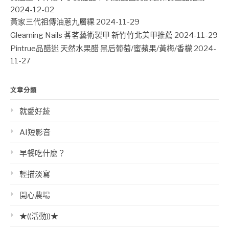
2024-12-02
黃家三代祖傳油蔥九層粿
2024-11-29
Gleaming Nails 茖茗藝術製甲 新竹竹北美甲推薦
2024-11-29
Pintrue品醋迷 天然水果醋 黑后葡萄/蜜蘋果/黃梅/香檬
2024-
11-27
文章分類
就愛好蔬
AI短影音
早餐吃什麼？
輕描淡寫
開心農場
★((活動))★