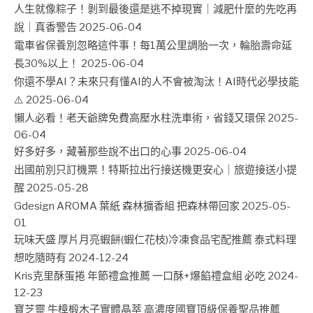
人生就像粽子！剝到最後還是逃不掉現實｜減肥什麼的先吃再
說｜真香警告
2025-06-04
電車省保養別忽略這件事！每1萬公里調胎一次，輪胎壽命延
長30%以上！
2025-06-04
你還不學AI？未來只有懂AI的人不會被淘汰！AI時代必學技能
⚠️
2025-06-04
懶人必看！老天爺牌免費高壓水柱洗車術，省錢又環保
2025-
06-04
好多好多，藏著那些說不出口的心事
2025-06-04
出國前別只訂機票！特斯拉出行接送機更安心｜旅遊接送小提
醒
2025-05-28
Gdesign AROMA 葉紙 森林擴香組 把森林帶回家
2025-05-
01
玩味天盛 厚片月亮蝦餅(蝦仁花枝)冷凍食品宅配推薦 泰式料理
想吃隨時有
2024-12-24
Kris克里酥蛋捲 年節禮盒推薦 一口酥+爆餡禮盒組 必吃
2024-
12-23
寶芝靈 牛樟椴木子實體晶萃 高濃度國寶頂級保養聖品推薦