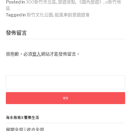
Posted in
300新竹市北區
,
旅遊景點
,
《國內旅遊》
,
o新竹地
區
Tagged in
新竹文化公園
,
紙風車創意園遊會
發佈留言
很抱歉，必須
登入
網站才能發佈留言。
搜
尋
關
鍵
字:
海水格格X饗樂生活
展開全部
|
收合全部