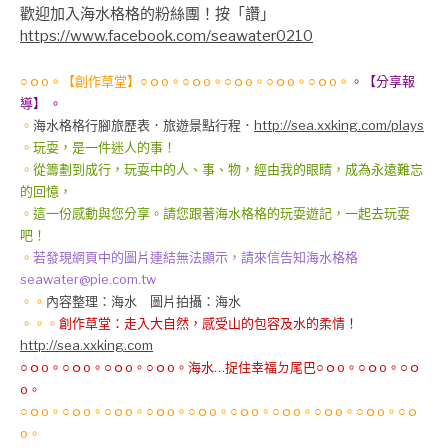
歡迎加入海水格格的粉絲團！按「讚」
https://www.facebook.com/seawater0210
○ｏo。【創作草堂】○ｏo。○ｏo。○ｏo。○ｏo。○ｏo。
。【分享報
導】 。
。
海水格格行腳旅歷表
．旅遊景點行程．
http://sea.xxking.com/plays
。
玩耍，是一件迷人的事！
。
從籌劃到成行，玩耍中的人、事、物，經由我的眼睛，成為永遠難忘
的回憶，
。
這一份感動與您分享。請您跟著海水格格的玩耍遊記，一起去玩耍
吧！
。
若發現網頁中的圖片連結無法顯示，請來信告知海水格格
seawater@pie.com.tw
。。
內容整理：海水 圖片拍攝：海水
。。。
創作草堂：走入大自然，感受山的包容及水的柔情！
http://sea.xxking.com
○ｏo。○ｏo。○ｏo。○ｏo。海水…捉住幸福ㄉ尾巴○ｏo。○ｏo。○ｏ
o。
○ｏo。○ｏo。○ｏo。○ｏo。○ｏo。○ｏo。○ｏo。○ｏo。○ｏo。○ｏ
o。