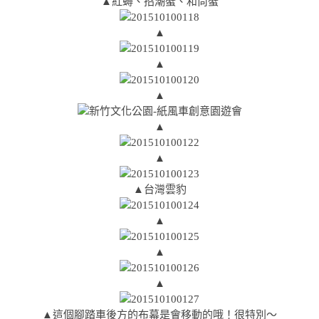
▲紅蟳、招潮蟹、和尚蟹
▲
▲
▲
▲
▲
▲台灣雲豹
▲
▲
▲
▲這個腳踏車後方的布幕是會移動的哦！很特別～