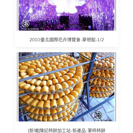
2010臺北國際花卉博覽會-夢想館-1/2
[新埔]陳記柿餅加工站-新產品-筆柿柿餅