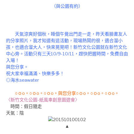
（
與公園有約
）
天氣涼爽好個秋，睡個午覺出門走一走，昨天看臉書友人
的分享照片，我才知道有這活動，現場熱鬧的很，適合溜小
孩，也適合溜大人，快來晃晃吧！新竹文化公園就在新竹文化
中心旁。活動只有三天10/9-10/11，趕快把握時間，免費自由
入場！
與
您分享。
祝大家幸福滿滿、快樂多多！
◎海水seawater
○ｏo。○ｏo。○ｏo。與您分享○ｏo。○ｏo。○ｏo。
〈新竹文化公園-紙風車創意園遊會〉
時間
：假日隨走
天氣：陰
▲