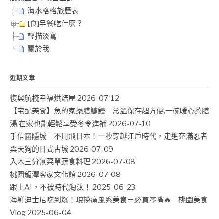
海水格格旅歷表
[食]早餐吃什麼？
輕描淡寫
關於我
近期文章
復興航棧幸福烘焙屋
2026-07-12
【宅配美食】魚的家藥膳鱸鰻｜常溫保存超方便,一碗暖心藥膳
湯,在家也能輕鬆享受冬令進補
2026-07-10
手信霧隱城｜不用飛日本！一秒穿越江戶時代，走進充滿忍者
與天狗的日式古城
2026-07-09
入木三分無菜單蔬食料理
2026-07-08
桃園龍潭客家文化館
2026-07-08
跟上AI，不被時代淘汰！
2025-06-23
海鮮迪士尼吃到爆！現撈痛風系美食＋必買零嘴🔥｜桃園美食
Vlog
2025-06-04