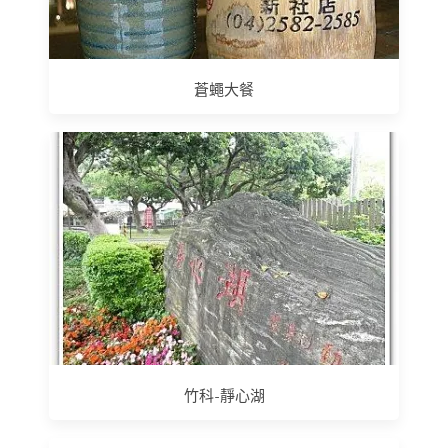
蒼蠅大餐
竹科-靜心湖