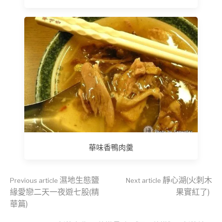
華味香鴨肉羹
Continue
濕地生態鹽
靜心湖(火刺木
Previous article
Next article
緣愛戀二天一夜遊七股(精
果實紅了)
華篇)
Reading