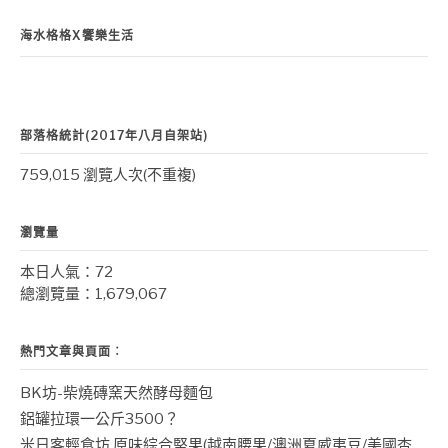
海水格格X饗樂生活
部落格統計(2017年八月自架站)
759,015 瀏覽人次(不重複)
瀏覽量
本日人氣：72
總瀏覽量：1,679,067
熱門文章與頁面︰
BK坊-柴燒磚窯天然酵母麵包
鋁罐拉環一公斤3500？
米日客輕食坊 原味綜合堅果(越南腰果/澳洲夏威夷豆/美國杏