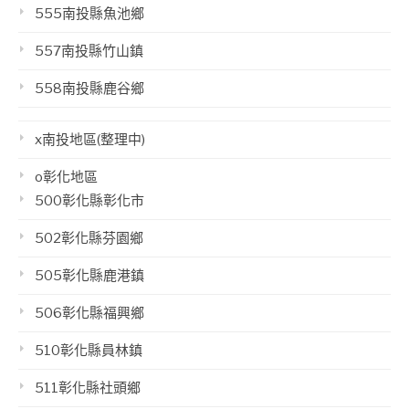
555南投縣魚池鄉
557南投縣竹山鎮
558南投縣鹿谷鄉
x南投地區(整理中)
o彰化地區
500彰化縣彰化市
502彰化縣芬園鄉
505彰化縣鹿港鎮
506彰化縣福興鄉
510彰化縣員林鎮
511彰化縣社頭鄉