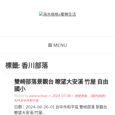
Skip
to
content
海水格格X饗樂生活
吃喝玩樂到處趴趴造
MENU
標籤:
香川部落
雙崎部落景觀台 瞭望大安溪 竹屋 自由
國小
Posted by
waterschool
on
2024-07-08
in
旅遊景點
,
《國內旅遊》
,
424台中市和平區
日期：2024-06-26-01 台中市和平區 雙崎部落 景觀台
瞭望大安溪/竹屋…