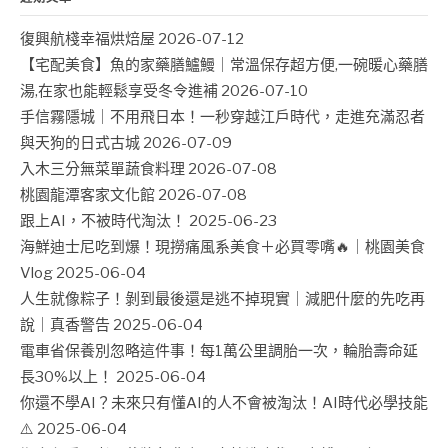
復興航棧幸福烘焙屋
2026-07-12
【宅配美食】魚的家藥膳鱸鰻｜常溫保存超方便,一碗暖心藥膳
湯,在家也能輕鬆享受冬令進補
2026-07-10
手信霧隱城｜不用飛日本！一秒穿越江戶時代，走進充滿忍者
與天狗的日式古城
2026-07-09
入木三分無菜單蔬食料理
2026-07-08
桃園龍潭客家文化館
2026-07-08
跟上AI，不被時代淘汰！
2025-06-23
海鮮迪士尼吃到爆！現撈痛風系美食＋必買零嘴🔥｜桃園美食
Vlog
2025-06-04
人生就像粽子！剝到最後還是逃不掉現實｜減肥什麼的先吃再
說｜真香警告
2025-06-04
電車省保養別忽略這件事！每1萬公里調胎一次，輪胎壽命延
長30%以上！
2025-06-04
你還不學AI？未來只有懂AI的人不會被淘汰！AI時代必學技能
⚠️
2025-06-04