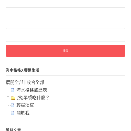
搜
尋
關
鍵
字:
海水格格X饗樂生活
展開全部
|
收合全部
海水格格旅歷表
[食]早餐吃什麼？
輕描淡寫
關於我
近期文章