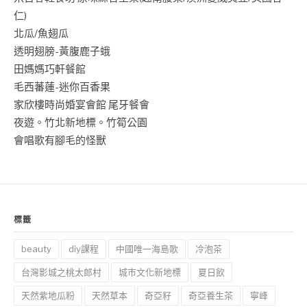
仁)
北瓜/魚翅瓜
透明翅膀-黃腹鹿子蛾
田媽媽巧軒餐館
毛西蕃蓮-迷你百香果
家欣樓時尚婚宴會館 尾牙餐會
夜遊。竹北新地標。竹筍公園
會唱歌有腳毛的怪獸
標籤
beauty
diy課程
中國唯一海島歌
冷泡茶
台灣影城之桃太郎村
城市文化新地標
夏日飲
天然紫地瓜粉
天然草本
奇亞籽
奇亞養生茶
寧峰