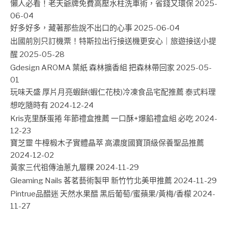
懶人必看！老天爺牌免費高壓水柱洗車術，省錢又環保
2025-
06-04
好多好多，藏著那些說不出口的心事
2025-06-04
出國前別只訂機票！特斯拉出行接送機更安心｜旅遊接送小提
醒
2025-05-28
Gdesign AROMA 葉紙 森林擴香組 把森林帶回家
2025-05-
01
玩味天盛 厚片月亮蝦餅(蝦仁花枝)冷凍食品宅配推薦 泰式料理
想吃隨時有
2024-12-24
Kris克里酥蛋捲 年節禮盒推薦 一口酥+爆餡禮盒組 必吃
2024-
12-23
寶芝靈 牛樟椴木子實體晶萃 高濃度國寶頂級保養聖品推薦
2024-12-02
黃家三代祖傳油蔥九層粿
2024-11-29
Gleaming Nails 茖茗藝術製甲 新竹竹北美甲推薦
2024-11-29
Pintrue品醋迷 天然水果醋 黑后葡萄/蜜蘋果/黃梅/香檬
2024-
11-27