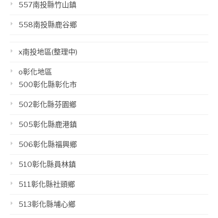
557南投縣竹山鎮
558南投縣鹿谷鄉
x南投地區(整理中)
o彰化地區
500彰化縣彰化市
502彰化縣芬園鄉
505彰化縣鹿港鎮
506彰化縣福興鄉
510彰化縣員林鎮
511彰化縣社頭鄉
513彰化縣埔心鄉