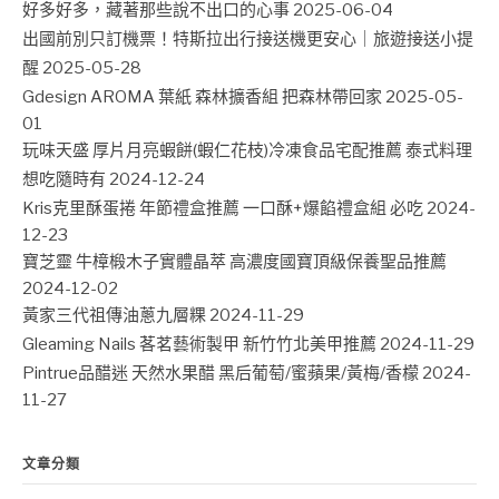
好多好多，藏著那些說不出口的心事
2025-06-04
出國前別只訂機票！特斯拉出行接送機更安心｜旅遊接送小提
醒
2025-05-28
Gdesign AROMA 葉紙 森林擴香組 把森林帶回家
2025-05-
01
玩味天盛 厚片月亮蝦餅(蝦仁花枝)冷凍食品宅配推薦 泰式料理
想吃隨時有
2024-12-24
Kris克里酥蛋捲 年節禮盒推薦 一口酥+爆餡禮盒組 必吃
2024-
12-23
寶芝靈 牛樟椴木子實體晶萃 高濃度國寶頂級保養聖品推薦
2024-12-02
黃家三代祖傳油蔥九層粿
2024-11-29
Gleaming Nails 茖茗藝術製甲 新竹竹北美甲推薦
2024-11-29
Pintrue品醋迷 天然水果醋 黑后葡萄/蜜蘋果/黃梅/香檬
2024-
11-27
文章分類