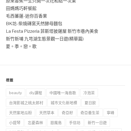
原來香蕉一生只開一次花和結一次果
田媽媽巧軒餐館
毛西蕃蓮-迷你百香果
BK坊-柴燒磚窯天然酵母麵包
La Festa Pizzeria 菲斯塔披薩屋 新竹市巷內美食
新竹新埔 九芎湖生態景觀一日遊(精華篇)
夏。季。戀。歌
標籤
beauty
diy課程
中國唯一海島歌
冷泡茶
台灣影城之桃太郎村
城市文化新地標
夏日飲
天然紫地瓜粉
天然草本
奇亞籽
奇亞養生茶
寧峰
小提琴
忘憂森林
惡魔島
手信坊
新竹一日遊