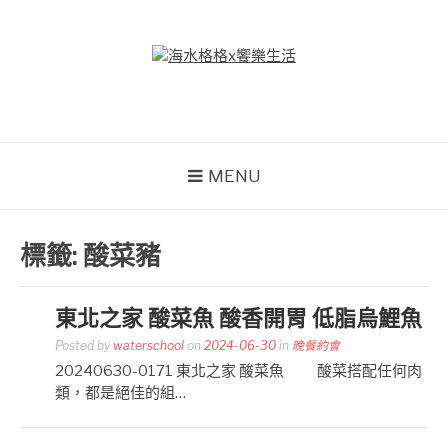
Skip
to
content
海水格格X饗樂生活
吃喝玩樂到處趴趴造
MENU
標籤:
酸菜豬
東北之家 酸菜魚 酸香開胃 低脂烏鯉魚
Posted by
waterschool
on
2024-06-30
in
晚餐約會
20240630-0171 東北之家 酸菜魚 酸菜搭配任何肉
類，都是絕佳的組…