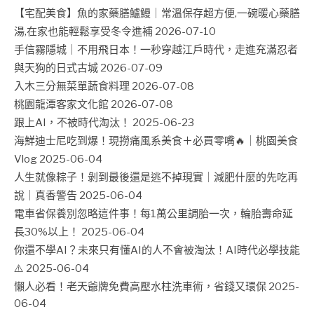
【宅配美食】魚的家藥膳鱸鰻｜常溫保存超方便,一碗暖心藥膳
湯,在家也能輕鬆享受冬令進補
2026-07-10
手信霧隱城｜不用飛日本！一秒穿越江戶時代，走進充滿忍者
與天狗的日式古城
2026-07-09
入木三分無菜單蔬食料理
2026-07-08
桃園龍潭客家文化館
2026-07-08
跟上AI，不被時代淘汰！
2025-06-23
海鮮迪士尼吃到爆！現撈痛風系美食＋必買零嘴🔥｜桃園美食
Vlog
2025-06-04
人生就像粽子！剝到最後還是逃不掉現實｜減肥什麼的先吃再
說｜真香警告
2025-06-04
電車省保養別忽略這件事！每1萬公里調胎一次，輪胎壽命延
長30%以上！
2025-06-04
你還不學AI？未來只有懂AI的人不會被淘汰！AI時代必學技能
⚠️
2025-06-04
懶人必看！老天爺牌免費高壓水柱洗車術，省錢又環保
2025-
06-04