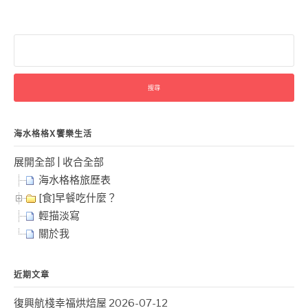
搜
尋
關
鍵
字:
海水格格X饗樂生活
展開全部
|
收合全部
海水格格旅歷表
[食]早餐吃什麼？
輕描淡寫
關於我
近期文章
復興航棧幸福烘焙屋
2026-07-12