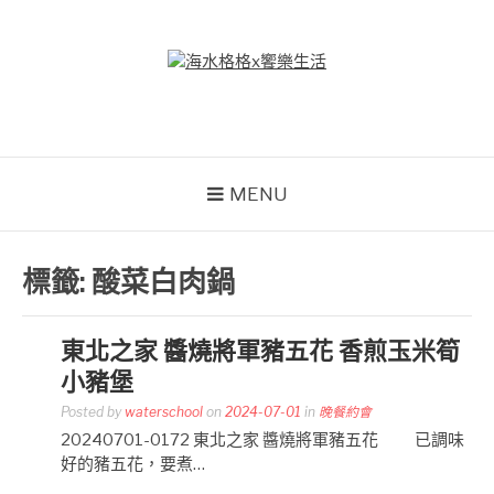
Skip
to
content
海水格格X饗樂生活
吃喝玩樂到處趴趴造
MENU
標籤:
酸菜白肉鍋
東北之家 醬燒將軍豬五花 香煎玉米筍
小豬堡
Posted by
waterschool
on
2024-07-01
in
晚餐約會
20240701-0172 東北之家 醬燒將軍豬五花 已調味
好的豬五花，要煮…