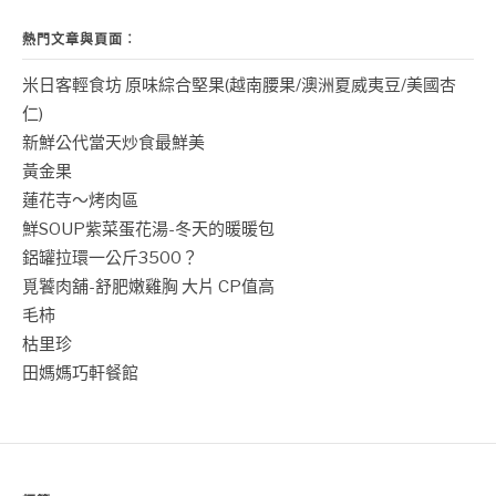
熱門文章與頁面︰
米日客輕食坊 原味綜合堅果(越南腰果/澳洲夏威夷豆/美國杏
仁)
新鮮公代當天炒食最鮮美
黃金果
蓮花寺～烤肉區
鮮SOUP紫菜蛋花湯-冬天的暖暖包
鋁罐拉環一公斤3500？
覓饕肉舖-舒肥嫩雞胸 大片 CP值高
毛柿
枯里珍
田媽媽巧軒餐館