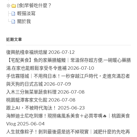
[食]早餐吃什麼？
輕描淡寫
關於我
近期文章
復興航棧幸福烘焙屋
2026-07-12
【宅配美食】魚的家藥膳鱸鰻｜常溫保存超方便,一碗暖心藥膳
湯,在家也能輕鬆享受冬令進補
2026-07-10
手信霧隱城｜不用飛日本！一秒穿越江戶時代，走進充滿忍者
與天狗的日式古城
2026-07-09
入木三分無菜單蔬食料理
2026-07-08
桃園龍潭客家文化館
2026-07-08
跟上AI，不被時代淘汰！
2025-06-23
海鮮迪士尼吃到爆！現撈痛風系美食＋必買零嘴🔥｜桃園美食
Vlog
2025-06-04
人生就像粽子！剝到最後還是逃不掉現實｜減肥什麼的先吃再