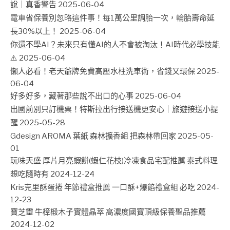
說｜真香警告
2025-06-04
電車省保養別忽略這件事！每1萬公里調胎一次，輪胎壽命延
長30%以上！
2025-06-04
你還不學AI？未來只有懂AI的人不會被淘汰！AI時代必學技能
⚠️
2025-06-04
懶人必看！老天爺牌免費高壓水柱洗車術，省錢又環保
2025-
06-04
好多好多，藏著那些說不出口的心事
2025-06-04
出國前別只訂機票！特斯拉出行接送機更安心｜旅遊接送小提
醒
2025-05-28
Gdesign AROMA 葉紙 森林擴香組 把森林帶回家
2025-05-
01
玩味天盛 厚片月亮蝦餅(蝦仁花枝)冷凍食品宅配推薦 泰式料理
想吃隨時有
2024-12-24
Kris克里酥蛋捲 年節禮盒推薦 一口酥+爆餡禮盒組 必吃
2024-
12-23
寶芝靈 牛樟椴木子實體晶萃 高濃度國寶頂級保養聖品推薦
2024-12-02