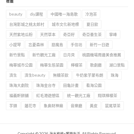
標籤
beauty
diy課程
中國唯一海島歌
冷泡茶
台灣影城之桃太郎村
城市文化新地標
夏日飲
天然紫地瓜粉
天然草本
奇亞籽
奇亞養生茶
寧峰
小提琴
忘憂森林
惡魔島
手信坊
新竹一日遊
新竹景點
新竹觀光工廠
日月貝
桃園機場周邊美食推薦
梅華城市公園
梅華生態菜園
檸檬茶
歌劇廳
湖口景點
濟生
濟生beauty
無糖茶飲
牛奶紫芋蒙布朗
珠海
珠海大劇院
珠海金台寺
田龜計畫
看海公園
福義軒餅舖
紅毛港遊憩區
統一觀光工廠
翔琪檸檬茶
芋頭
蓮花寺
象鼻財神廟
音樂廳
黃皮
鼠尾草茶
Copyright © 2026 海水格格x饗樂生活. All Rights Reserved.