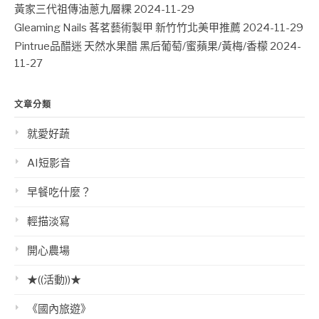
黃家三代祖傳油蔥九層粿
2024-11-29
Gleaming Nails 茖茗藝術製甲 新竹竹北美甲推薦
2024-11-29
Pintrue品醋迷 天然水果醋 黑后葡萄/蜜蘋果/黃梅/香檬
2024-
11-27
文章分類
就愛好蔬
AI短影音
早餐吃什麼？
輕描淡寫
開心農場
★((活動))★
《國內旅遊》