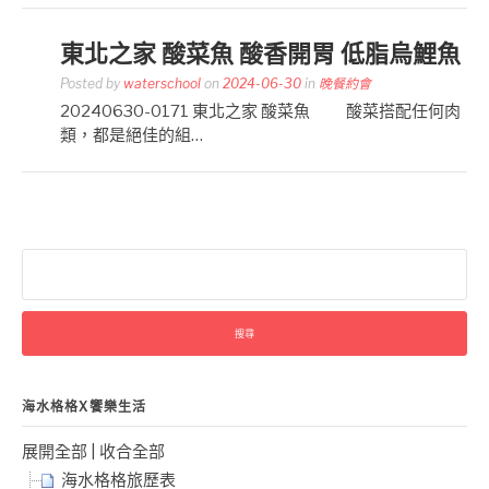
東北之家 酸菜魚 酸香開胃 低脂烏鯉魚
Posted by
waterschool
on
2024-06-30
in
晚餐約會
20240630-0171 東北之家 酸菜魚 酸菜搭配任何肉
類，都是絕佳的組…
搜
尋
關
鍵
字:
海水格格X饗樂生活
展開全部
|
收合全部
海水格格旅歷表