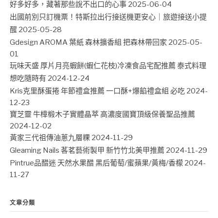
好多好多，藏著那些說不出口的心事
2025-06-04
出國前別只訂機票！特斯拉出行接送機更安心｜旅遊接送小提
醒
2025-05-28
Gdesign AROMA 葉紙 森林擴香組 把森林帶回家
2025-05-
01
玩味天盛 厚片月亮蝦餅(蝦仁花枝)冷凍食品宅配推薦 泰式料理
想吃隨時有
2024-12-24
Kris克里酥蛋捲 年節禮盒推薦 一口酥+爆餡禮盒組 必吃
2024-
12-23
寶芝靈 牛樟椴木子實體晶萃 高濃度國寶頂級保養聖品推薦
2024-12-02
黃家三代祖傳油蔥九層粿
2024-11-29
Gleaming Nails 茖茗藝術製甲 新竹竹北美甲推薦
2024-11-29
Pintrue品醋迷 天然水果醋 黑后葡萄/蜜蘋果/黃梅/香檬
2024-
11-27
文章分類