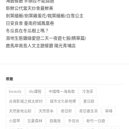
海園餐廳 芋頭控不能錯過
新鮮公代當天炒食最鮮美
劍葉緬梔/劍葉雞蛋花/戟葉緬梔/白雪公主
日安良食 臺南府城鳳凰卷
冬瓜長在冬瓜樹上嗎？
濕地生態鹽緣愛戀二天一夜遊七股(精華篇)
鹿馬岸南島人文主題餐廳 陽光青埔店
標籤
beauty
diy課程
中國唯一海島歌
冷泡茶
台灣影城之桃太郎村
城市文化新地標
夏日飲
天然紫地瓜粉
天然草本
奇亞籽
奇亞養生茶
寧峰
小提琴
忘憂森林
惡魔島
手信坊
新竹一日遊