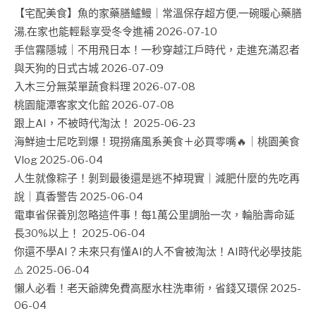
【宅配美食】魚的家藥膳鱸鰻｜常溫保存超方便,一碗暖心藥膳
湯,在家也能輕鬆享受冬令進補
2026-07-10
手信霧隱城｜不用飛日本！一秒穿越江戶時代，走進充滿忍者
與天狗的日式古城
2026-07-09
入木三分無菜單蔬食料理
2026-07-08
桃園龍潭客家文化館
2026-07-08
跟上AI，不被時代淘汰！
2025-06-23
海鮮迪士尼吃到爆！現撈痛風系美食＋必買零嘴🔥｜桃園美食
Vlog
2025-06-04
人生就像粽子！剝到最後還是逃不掉現實｜減肥什麼的先吃再
說｜真香警告
2025-06-04
電車省保養別忽略這件事！每1萬公里調胎一次，輪胎壽命延
長30%以上！
2025-06-04
你還不學AI？未來只有懂AI的人不會被淘汰！AI時代必學技能
⚠️
2025-06-04
懶人必看！老天爺牌免費高壓水柱洗車術，省錢又環保
2025-
06-04