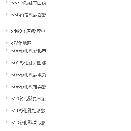
557南投縣竹山鎮
558南投縣鹿谷鄉
x南投地區(整理中)
o彰化地區
500彰化縣彰化市
502彰化縣芬園鄉
505彰化縣鹿港鎮
506彰化縣福興鄉
510彰化縣員林鎮
511彰化縣社頭鄉
513彰化縣埔心鄉