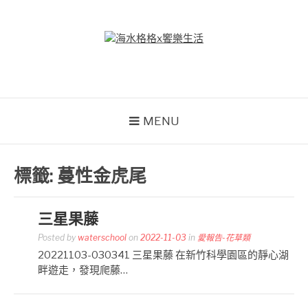
Skip
to
content
海水格格X饗樂生活
吃喝玩樂到處趴趴造
MENU
標籤:
蔓性金虎尾
三星果藤
Posted by
waterschool
on
2022-11-03
in
愛報告-花草類
20221103-030341 三星果藤 在新竹科學園區的靜心湖
畔遊走，發現爬藤…