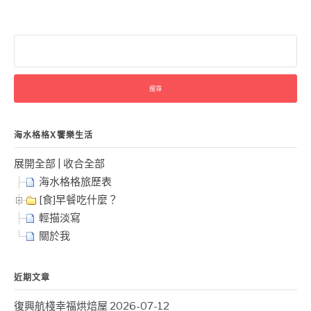
搜
尋
關
鍵
字:
海水格格X饗樂生活
展開全部
|
收合全部
海水格格旅歷表
[食]早餐吃什麼？
輕描淡寫
關於我
近期文章
復興航棧幸福烘焙屋
2026-07-12