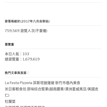
部落格統計(2017年八月自架站)
759,569 瀏覽人次(不重複)
瀏覽量
本日人氣：103
總瀏覽量：1,679,619
熱門文章與頁面︰
La Festa Pizzeria 菲斯塔披薩屋 新竹市巷內美食
米日客輕食坊 原味綜合堅果(越南腰果/澳洲夏威夷豆/美國杏
仁)
杜蘭堡