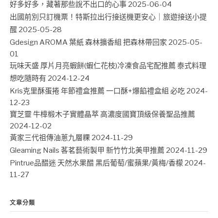
好多好多，藏著那些說不出口的心事
2025-06-04
出國前別只訂機票！特斯拉出行接送機更安心｜旅遊接送小提
醒
2025-05-28
Gdesign AROMA 葉紙 森林擴香組 把森林帶回家
2025-05-
01
玩味天盛 厚片月亮蝦餅(蝦仁花枝)冷凍食品宅配推薦 泰式料理
想吃隨時有
2024-12-24
Kris克里酥蛋捲 年節禮盒推薦 一口酥+爆餡禮盒組 必吃
2024-
12-23
寶芝靈 牛樟椴木子實體晶萃 高濃度國寶頂級保養聖品推薦
2024-12-02
黃家三代祖傳油蔥九層粿
2024-11-29
Gleaming Nails 茖茗藝術製甲 新竹竹北美甲推薦
2024-11-29
Pintrue品醋迷 天然水果醋 黑后葡萄/蜜蘋果/黃梅/香檬
2024-
11-27
文章分類