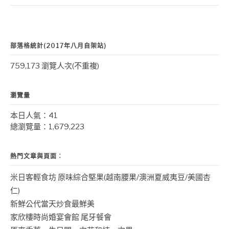
部落格統計(2017年八月自架站)
759,173 瀏覽人次(不重複)
瀏覽量
本日人氣：41
總瀏覽量：1,679,223
熱門文章與頁面︰
米日客輕食坊 原味綜合堅果(越南腰果/澳洲夏威夷豆/美國杏
仁)
新鮮公代當天炒食最鮮美
家欣樓時尚婚宴會館 尾牙餐會