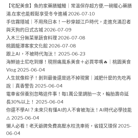
【宅配美食】魚的家藥膳鱸鰻｜常溫保存超方便,一碗暖心藥膳
湯,在家也能輕鬆享受冬令進補
2026-07-10
手信霧隱城｜不用飛日本！一秒穿越江戶時代，走進充滿忍者
與天狗的日式古城
2026-07-09
入木三分無菜單蔬食料理
2026-07-08
桃園龍潭客家文化館
2026-07-08
跟上AI，不被時代淘汰！
2025-06-23
海鮮迪士尼吃到爆！現撈痛風系美食＋必買零嘴🔥｜桃園美食
Vlog
2025-06-04
人生就像粽子！剝到最後還是逃不掉現實｜減肥什麼的先吃再
說｜真香警告
2025-06-04
電車省保養別忽略這件事！每1萬公里調胎一次，輪胎壽命延
長30%以上！
2025-06-04
你還不學AI？未來只有懂AI的人不會被淘汰！AI時代必學技能
⚠️
2025-06-04
懶人必看！老天爺牌免費高壓水柱洗車術，省錢又環保
2025-
06-04