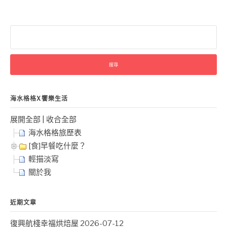
搜
尋
關
鍵
字:
海水格格X饗樂生活
展開全部
|
收合全部
海水格格旅歷表
[食]早餐吃什麼？
輕描淡寫
關於我
近期文章
復興航棧幸福烘焙屋
2026-07-12