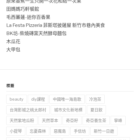
原來香蕉一生只開一次花和結一次果
田媽媽巧軒餐館
毛西蕃蓮-迷你百香果
La Festa Pizzeria 菲斯塔披薩屋 新竹市巷內美食
BK坊-柴燒磚窯天然酵母麵包
木瓜花
大甲包
標籤
beauty
diy課程
中國唯一海島歌
冷泡茶
台灣影城之桃太郎村
城市文化新地標
夏日飲
天然紫地瓜粉
天然草本
奇亞籽
奇亞養生茶
寧峰
小提琴
忘憂森林
惡魔島
手信坊
新竹一日遊