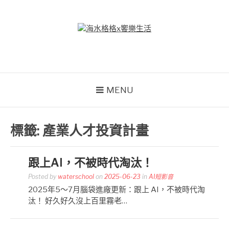
Skip
to
content
海水格格X饗樂生活
吃喝玩樂到處趴趴造
MENU
標籤:
產業人才投資計畫
跟上AI，不被時代淘汰！
Posted by
waterschool
on
2025-06-23
in
AI短影音
2025年5～7月腦袋進廠更新：跟上 AI，不被時代淘
汰！ 好久好久沒上百里霧老…