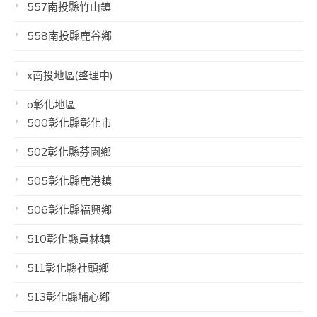
557南投縣竹山鎮
558南投縣鹿谷鄉
x南投地區(整理中)
o彰化地區
500彰化縣彰化市
502彰化縣芬園鄉
505彰化縣鹿港鎮
506彰化縣福興鄉
510彰化縣員林鎮
511彰化縣社頭鄉
513彰化縣埔心鄉