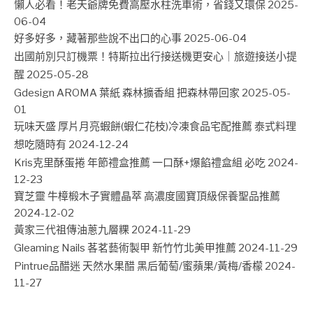
懶人必看！老天爺牌免費高壓水柱洗車術，省錢又環保
2025-
06-04
好多好多，藏著那些說不出口的心事
2025-06-04
出國前別只訂機票！特斯拉出行接送機更安心｜旅遊接送小提
醒
2025-05-28
Gdesign AROMA 葉紙 森林擴香組 把森林帶回家
2025-05-
01
玩味天盛 厚片月亮蝦餅(蝦仁花枝)冷凍食品宅配推薦 泰式料理
想吃隨時有
2024-12-24
Kris克里酥蛋捲 年節禮盒推薦 一口酥+爆餡禮盒組 必吃
2024-
12-23
寶芝靈 牛樟椴木子實體晶萃 高濃度國寶頂級保養聖品推薦
2024-12-02
黃家三代祖傳油蔥九層粿
2024-11-29
Gleaming Nails 茖茗藝術製甲 新竹竹北美甲推薦
2024-11-29
Pintrue品醋迷 天然水果醋 黑后葡萄/蜜蘋果/黃梅/香檬
2024-
11-27