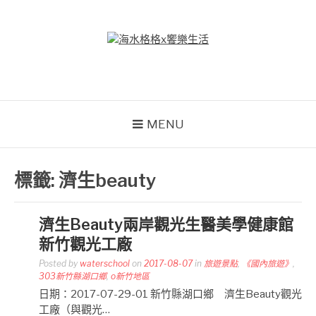
Skip
to
content
海水格格X饗樂生活
吃喝玩樂到處趴趴造
MENU
標籤:
濟生beauty
濟生Beauty兩岸觀光生醫美學健康館
新竹觀光工廠
Posted by
waterschool
on
2017-08-07
in
旅遊景點
,
《國內旅遊》
,
303新竹縣湖口鄉
,
o新竹地區
日期：2017-07-29-01 新竹縣湖口鄉 濟生Beauty觀光
工廠（與觀光…