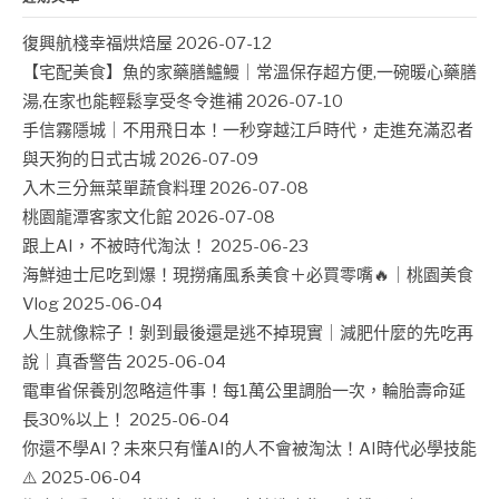
復興航棧幸福烘焙屋
2026-07-12
【宅配美食】魚的家藥膳鱸鰻｜常溫保存超方便,一碗暖心藥膳
湯,在家也能輕鬆享受冬令進補
2026-07-10
手信霧隱城｜不用飛日本！一秒穿越江戶時代，走進充滿忍者
與天狗的日式古城
2026-07-09
入木三分無菜單蔬食料理
2026-07-08
桃園龍潭客家文化館
2026-07-08
跟上AI，不被時代淘汰！
2025-06-23
海鮮迪士尼吃到爆！現撈痛風系美食＋必買零嘴🔥｜桃園美食
Vlog
2025-06-04
人生就像粽子！剝到最後還是逃不掉現實｜減肥什麼的先吃再
說｜真香警告
2025-06-04
電車省保養別忽略這件事！每1萬公里調胎一次，輪胎壽命延
長30%以上！
2025-06-04
你還不學AI？未來只有懂AI的人不會被淘汰！AI時代必學技能
⚠️
2025-06-04