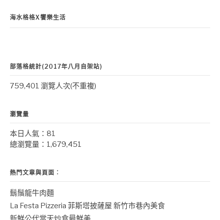
海水格格X饗樂生活
部落格統計(2017年八月自架站)
759,401 瀏覽人次(不重複)
瀏覽量
本日人氣：81
總瀏覽量：1,679,451
熱門文章與頁面︰
鬍鬚龍牛肉麵
La Festa Pizzeria 菲斯塔披薩屋 新竹市巷內美食
新鮮公代當天炒食最鮮美