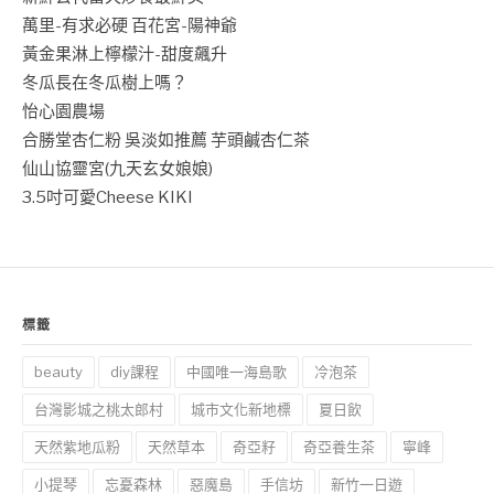
萬里-有求必硬 百花宮-陽神爺
黃金果淋上檸檬汁-甜度飆升
冬瓜長在冬瓜樹上嗎？
怡心園農場
合勝堂杏仁粉 吳淡如推薦 芋頭鹹杏仁茶
仙山協靈宮(九天玄女娘娘)
3.5吋可愛Cheese KIKI
標籤
beauty
diy課程
中國唯一海島歌
冷泡茶
台灣影城之桃太郎村
城市文化新地標
夏日飲
天然紫地瓜粉
天然草本
奇亞籽
奇亞養生茶
寧峰
小提琴
忘憂森林
惡魔島
手信坊
新竹一日遊