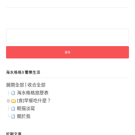
搜
尋
關
鍵
字:
海水格格X饗樂生活
展開全部
|
收合全部
海水格格旅歷表
[食]早餐吃什麼？
輕描淡寫
關於我
近期文章