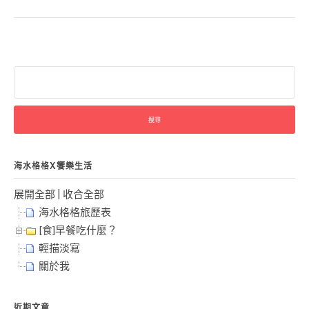
搜
尋
關
鍵
字:
海水格格X饗樂生活
展開全部
|
收合全部
海水格格旅歷表
[食]早餐吃什麼？
輕描淡寫
關於我
近期文章