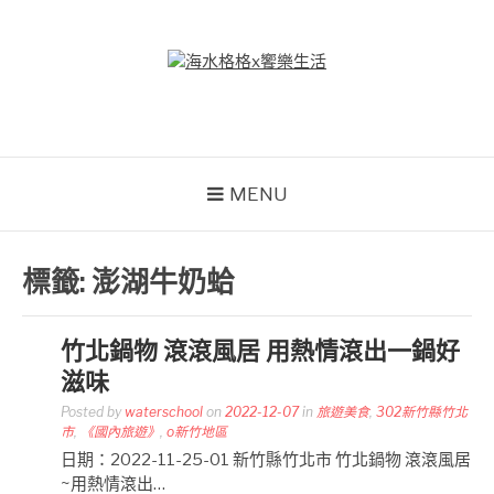
Skip
to
content
海水格格X饗樂生活
吃喝玩樂到處趴趴造
MENU
標籤:
澎湖牛奶蛤
竹北鍋物 滾滾風居 用熱情滾出一鍋好
滋味
Posted by
waterschool
on
2022-12-07
in
旅遊美食
,
302新竹縣竹北
市
,
《國內旅遊》
,
o新竹地區
日期：2022-11-25-01 新竹縣竹北市 竹北鍋物 滾滾風居
~用熱情滾出…