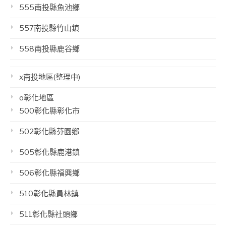
555南投縣魚池鄉
557南投縣竹山鎮
558南投縣鹿谷鄉
x南投地區(整理中)
o彰化地區
500彰化縣彰化市
502彰化縣芬園鄉
505彰化縣鹿港鎮
506彰化縣福興鄉
510彰化縣員林鎮
511彰化縣社頭鄉