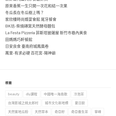
原來香蕉一生只開一次花和結一次果
冬瓜長在冬瓜樹上嗎？
家欣樓時尚婚宴會館 尾牙餐會
BK坊-柴燒磚窯天然酵母麵包
La Festa Pizzeria 菲斯塔披薩屋 新竹市巷內美食
田媽媽巧軒餐館
日安良食 臺南府城鳳凰卷
萬里-有求必硬 百花宮-陽神爺
標籤
beauty
diy課程
中國唯一海島歌
冷泡茶
台灣影城之桃太郎村
城市文化新地標
夏日飲
天然紫地瓜粉
天然草本
奇亞籽
奇亞養生茶
寧峰