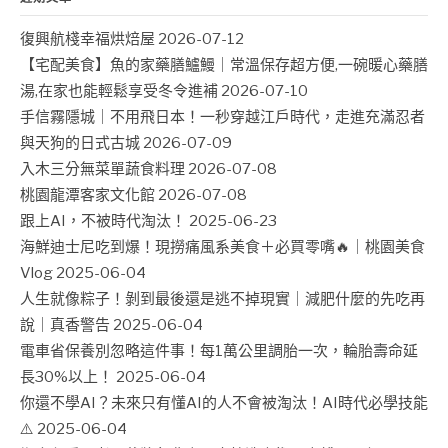
復興航棧幸福烘焙屋
2026-07-12
【宅配美食】魚的家藥膳鱸鰻｜常溫保存超方便,一碗暖心藥膳
湯,在家也能輕鬆享受冬令進補
2026-07-10
手信霧隱城｜不用飛日本！一秒穿越江戶時代，走進充滿忍者
與天狗的日式古城
2026-07-09
入木三分無菜單蔬食料理
2026-07-08
桃園龍潭客家文化館
2026-07-08
跟上AI，不被時代淘汰！
2025-06-23
海鮮迪士尼吃到爆！現撈痛風系美食＋必買零嘴🔥｜桃園美食
Vlog
2025-06-04
人生就像粽子！剝到最後還是逃不掉現實｜減肥什麼的先吃再
說｜真香警告
2025-06-04
電車省保養別忽略這件事！每1萬公里調胎一次，輪胎壽命延
長30%以上！
2025-06-04
你還不學AI？未來只有懂AI的人不會被淘汰！AI時代必學技能
⚠️
2025-06-04