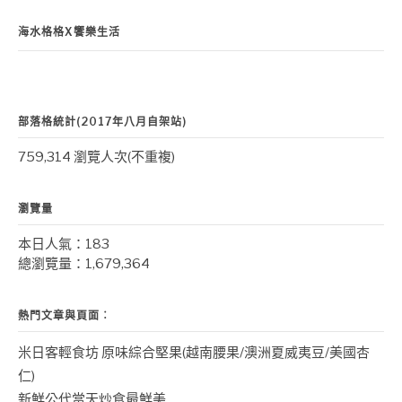
海水格格X饗樂生活
部落格統計(2017年八月自架站)
759,314 瀏覽人次(不重複)
瀏覽量
本日人氣：183
總瀏覽量：1,679,364
熱門文章與頁面︰
米日客輕食坊 原味綜合堅果(越南腰果/澳洲夏威夷豆/美國杏
仁)
新鮮公代當天炒食最鮮美