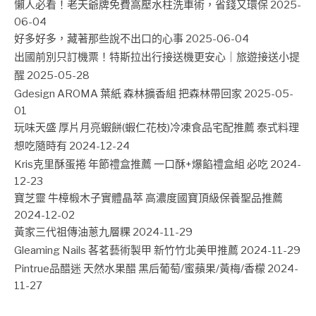
懶人必看！老天爺牌免費高壓水柱洗車術，省錢又環保
2025-
06-04
好多好多，藏著那些說不出口的心事
2025-06-04
出國前別只訂機票！特斯拉出行接送機更安心｜旅遊接送小提
醒
2025-05-28
Gdesign AROMA 葉紙 森林擴香組 把森林帶回家
2025-05-
01
玩味天盛 厚片月亮蝦餅(蝦仁花枝)冷凍食品宅配推薦 泰式料理
想吃隨時有
2024-12-24
Kris克里酥蛋捲 年節禮盒推薦 一口酥+爆餡禮盒組 必吃
2024-
12-23
寶芝靈 牛樟椴木子實體晶萃 高濃度國寶頂級保養聖品推薦
2024-12-02
黃家三代祖傳油蔥九層粿
2024-11-29
Gleaming Nails 茖茗藝術製甲 新竹竹北美甲推薦
2024-11-29
Pintrue品醋迷 天然水果醋 黑后葡萄/蜜蘋果/黃梅/香檬
2024-
11-27