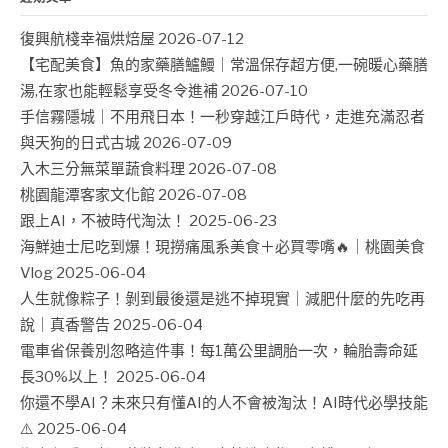
復興航棧幸福烘焙屋
2026-07-12
【宅配美食】魚的家藥膳鱸鰻｜常溫保存超方便,一碗暖心藥膳
湯,在家也能輕鬆享受冬令進補
2026-07-10
手信霧隱城｜不用飛日本！一秒穿越江戶時代，走進充滿忍者
與天狗的日式古城
2026-07-09
入木三分無菜單蔬食料理
2026-07-08
桃園龍潭客家文化館
2026-07-08
跟上AI，不被時代淘汰！
2025-06-23
海鮮迪士尼吃到爆！現撈痛風系美食＋必買零嘴🔥｜桃園美食
Vlog
2025-06-04
人生就像粽子！剝到最後還是逃不掉現實｜減肥什麼的先吃再
說｜真香警告
2025-06-04
電車省保養別忽略這件事！每1萬公里調胎一次，輪胎壽命延
長30%以上！
2025-06-04
你還不學AI？未來只有懂AI的人不會被淘汰！AI時代必學技能
⚠️
2025-06-04