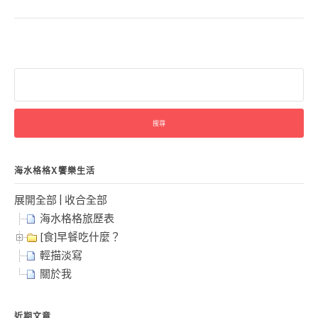
搜
尋
關
鍵
字:
海水格格X饗樂生活
展開全部
|
收合全部
海水格格旅歷表
[食]早餐吃什麼？
輕描淡寫
關於我
近期文章