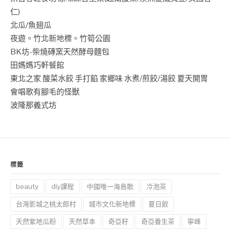
仁)
北瓜/魚翅瓜
夜遊。竹北新地標。竹筍公園
BK坊-柴燒磚窯天然酵母麵包
田媽媽巧軒餐館
東北之家 酸菜水餃 手打餡 家鄉味 水煮/煎餃/湯餃 夏天開胃
會唱歌有腳毛的怪獸
波隆那義式坊
標籤
beauty
diy課程
中國唯一海島歌
冷泡茶
台灣影城之桃太郎村
城市文化新地標
夏日飲
天然紫地瓜粉
天然草本
奇亞籽
奇亞養生茶
寧峰