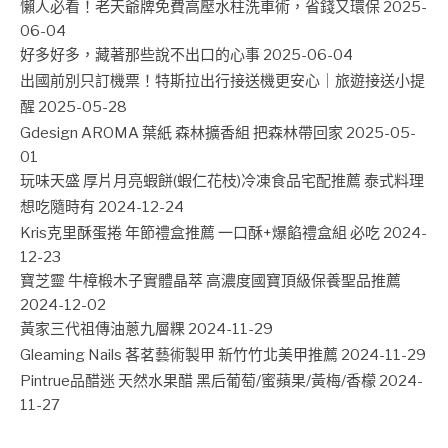
懶人必看！老天爺牌免費高壓水柱洗車術，省錢又環保
2025-
06-04
好多好多，藏著那些說不出口的心事
2025-06-04
出國前別只訂機票！特斯拉出行接送機更安心｜旅遊接送小提
醒
2025-05-28
Gdesign AROMA 葉紙 森林擴香組 把森林帶回家
2025-05-
01
玩味天盛 厚片月亮蝦餅(蝦仁花枝)冷凍食品宅配推薦 泰式料理
想吃隨時有
2024-12-24
Kris克里酥蛋捲 年節禮盒推薦 一口酥+爆餡禮盒組 必吃
2024-
12-23
寶芝靈 牛樟椴木子實體晶萃 高濃度國寶頂級保養聖品推薦
2024-12-02
黃家三代祖傳油蔥九層粿
2024-11-29
Gleaming Nails 茖茗藝術製甲 新竹竹北美甲推薦
2024-11-29
Pintrue品醋迷 天然水果醋 黑后葡萄/蜜蘋果/黃梅/香檬
2024-
11-27