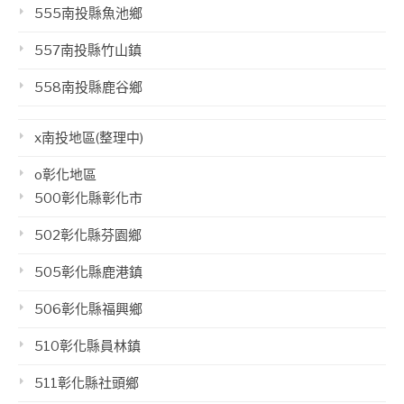
555南投縣魚池鄉
557南投縣竹山鎮
558南投縣鹿谷鄉
x南投地區(整理中)
o彰化地區
500彰化縣彰化市
502彰化縣芬園鄉
505彰化縣鹿港鎮
506彰化縣福興鄉
510彰化縣員林鎮
511彰化縣社頭鄉