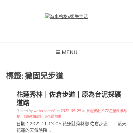
Skip
to
content
海水格格X饗樂生活
吃喝玩樂到處趴趴造
MENU
標籤:
撒固兒步道
花蓮秀林｜佐倉步道｜原為台泥採礦
道路
Posted by
waterschool
on
2022-05-25
in
旅遊景點
,
972花蓮縣秀林
鄉
,
《國內旅遊》
,
o花蓮地區
日期：2021-11-13-05 花蓮縣秀林鄉 佐倉步道 這天
花蓮的天氣陰陰…