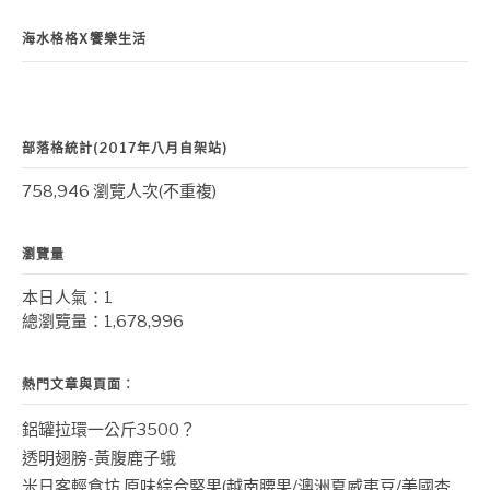
海水格格X饗樂生活
部落格統計(2017年八月自架站)
758,946 瀏覽人次(不重複)
瀏覽量
本日人氣：1
總瀏覽量：1,678,996
熱門文章與頁面︰
鋁罐拉環一公斤3500？
透明翅膀-黃腹鹿子蛾
米日客輕食坊 原味綜合堅果(越南腰果/澳洲夏威夷豆/美國杏