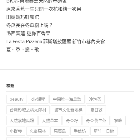
BK坊-柴燒磚窯天然酵母麵包
原來香蕉一生只開一次花和結一次果
田媽媽巧軒餐館
冬瓜長在冬瓜樹上嗎？
毛西蕃蓮-迷你百香果
La Festa Pizzeria 菲斯塔披薩屋 新竹市巷內美食
夏。季。戀。歌
標籤
beauty
diy課程
中國唯一海島歌
冷泡茶
台灣影城之桃太郎村
城市文化新地標
夏日飲
天然紫地瓜粉
天然草本
奇亞籽
奇亞養生茶
寧峰
小提琴
忘憂森林
惡魔島
手信坊
新竹一日遊