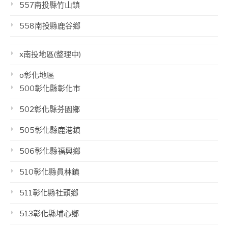
557南投縣竹山鎮
558南投縣鹿谷鄉
x南投地區(整理中)
o彰化地區
500彰化縣彰化市
502彰化縣芬園鄉
505彰化縣鹿港鎮
506彰化縣福興鄉
510彰化縣員林鎮
511彰化縣社頭鄉
513彰化縣埔心鄉