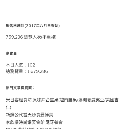
部落格統計(2017年八月自架站)
759,236 瀏覽人次(不重複)
瀏覽量
本日人氣：102
總瀏覽量：1,679,286
熱門文章與頁面︰
米日客輕食坊 原味綜合堅果(越南腰果/澳洲夏威夷豆/美國杏
仁)
新鮮公代當天炒食最鮮美
家欣樓時尚婚宴會館 尾牙餐會