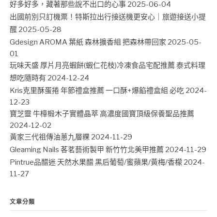
好多好多，藏著那些說不出口的心事
2025-06-04
出國前別只訂機票！特斯拉出行接送機更安心｜旅遊接送小提
醒
2025-05-28
Gdesign AROMA 葉紙 森林擴香組 把森林帶回家
2025-05-
01
玩味天盛 厚片月亮蝦餅(蝦仁花枝)冷凍食品宅配推薦 泰式料理
想吃隨時有
2024-12-24
Kris克里酥蛋捲 年節禮盒推薦 一口酥+爆餡禮盒組 必吃
2024-
12-23
寶芝靈 牛樟椴木子實體晶萃 高濃度國寶頂級保養聖品推薦
2024-12-02
黃家三代祖傳油蔥九層粿
2024-11-29
Gleaming Nails 茖茗藝術製甲 新竹竹北美甲推薦
2024-11-29
Pintrue品醋迷 天然水果醋 黑后葡萄/蜜蘋果/黃梅/香檬
2024-
11-27
文章分類