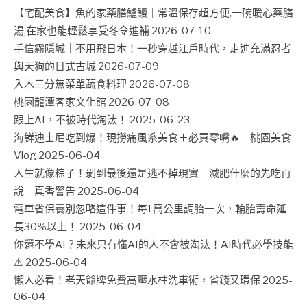
【宅配美食】魚的家藥膳鱸鰻｜常溫保存超方便,一碗暖心藥膳
湯,在家也能輕鬆享受冬令進補
2026-07-10
手信霧隱城｜不用飛日本！一秒穿越江戶時代，走進充滿忍者
與天狗的日式古城
2026-07-09
入木三分無菜單蔬食料理
2026-07-08
桃園龍潭客家文化館
2026-07-08
跟上AI，不被時代淘汰！
2025-06-23
海鮮迪士尼吃到爆！現撈痛風系美食＋必買零嘴🔥｜桃園美食
Vlog
2025-06-04
人生就像粽子！剝到最後還是逃不掉現實｜減肥什麼的先吃再
說｜真香警告
2025-06-04
電車省保養別忽略這件事！每1萬公里調胎一次，輪胎壽命延
長30%以上！
2025-06-04
你還不學AI？未來只有懂AI的人不會被淘汰！AI時代必學技能
⚠️
2025-06-04
懶人必看！老天爺牌免費高壓水柱洗車術，省錢又環保
2025-
06-04