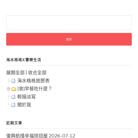
搜
尋
關
鍵
字:
海水格格X饗樂生活
展開全部
|
收合全部
海水格格旅歷表
[食]早餐吃什麼？
輕描淡寫
關於我
近期文章
復興航棧幸福烘焙屋
2026-07-12