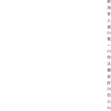
跟
海
零
人
減
0
電
一
0
你
汰
懶
省
好
0
出
心
G