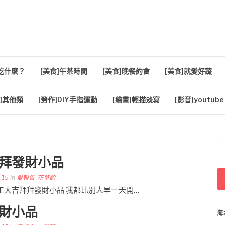
活
餐吃什麼？
[美食]午茶時間
[美食]晚餐約會
[美食]就愛好蔬
]其他類
[勞作]DIY手指運動
[繪畫]輕描淡寫
[影音]youtube
搜
尋
拜拜發財小品
關
鍵
-15
in
愛報告-花草類
字
024開工大吉拜拜發財小品 我都比別人早一天開…
發財小品
海