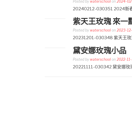
Posted by
waterschool
on
2024-02
20240212-030351 2
紫天王玫瑰 來一
Posted by
waterschool
on
2023-12
20231201-030348
黛安娜玫瑰小品
Posted by
waterschool
on
2022-11-
20221111-030342 