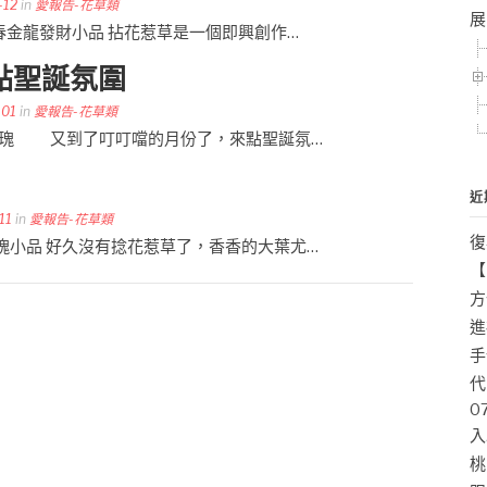
-12
in
愛報告-花草類
展
024新春金龍發財小品 拈花惹草是一個即興創作…
點聖誕氛圍
-01
in
愛報告-花草類
 紫天王玫瑰 又到了叮叮噹的月份了，來點聖誕氛…
近
11
in
愛報告-花草類
復
黛安娜玫瑰小品 好久沒有捻花惹草了，香香的大葉尤…
【
方
進
手
代
0
入
桃