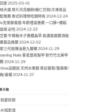
回家
2025-05-01
味天盛 厚片月亮蝦餅(蝦仁花枝)冷凍食品
配推薦 泰式料理想吃隨時有
2024-12-24
ris克里酥蛋捲 年節禮盒推薦 一口酥+爆餡
盒組 必吃
2024-12-23
芝靈 牛樟椴木子實體晶萃 高濃度國寶頂級
養聖品推薦
2024-12-02
家三代祖傳油蔥九層粿
2024-11-29
leaming Nails 茖茗藝術製甲 新竹竹北美甲
薦
2024-11-29
intrue品醋迷 天然水果醋 黑后葡萄/蜜蘋果/
梅/香檬
2024-11-27
章分類
就愛好蔬
AI短影音