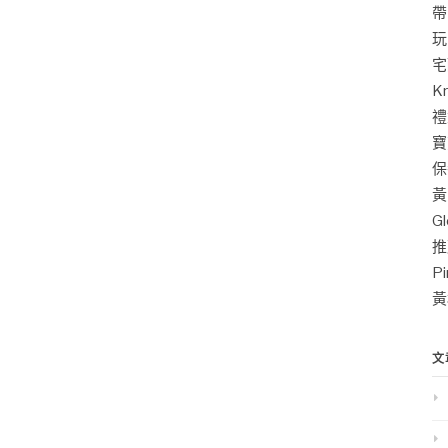
帶
玩
宅
K
禮
寶
保
黃
G
推
P
黃
文