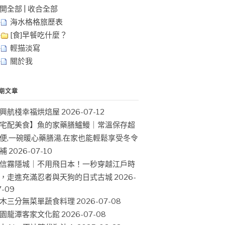
開全部
|
收合全部
海水格格旅歷表
[食]早餐吃什麼？
輕描淡寫
關於我
期文章
興航棧幸福烘焙屋
2026-07-12
宅配美食】魚的家藥膳鱸鰻｜常溫保存超
便,一碗暖心藥膳湯,在家也能輕鬆享受冬令
補
2026-07-10
信霧隱城｜不用飛日本！一秒穿越江戶時
，走進充滿忍者與天狗的日式古城
2026-
7-09
木三分無菜單蔬食料理
2026-07-08
園龍潭客家文化館
2026-07-08