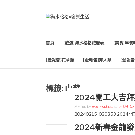
Skip
to
content
海水格格X饗樂生
吃喝玩樂到處趴趴造
首頁
[旅遊]海水格格旅歷表
[美食]早
[愛報告]花草類
[愛報告]非人類
[愛報告
標籤:
山蘇
2024開工大吉
Posted by
waterschool
on
2024-02
20240215-030353 2
2024新春金龍