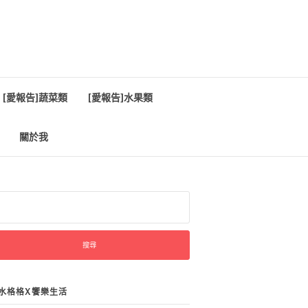
[愛報告]蔬菜類
[愛報告]水果類
關於我
:
水格格X饗樂生活