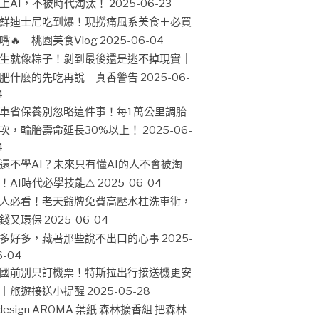
上AI，不被時代淘汰！
2025-06-23
鮮迪士尼吃到爆！現撈痛風系美食＋必買
嘴🔥｜桃園美食Vlog
2025-06-04
生就像粽子！剝到最後還是逃不掉現實｜
肥什麼的先吃再說｜真香警告
2025-06-
4
車省保養別忽略這件事！每1萬公里調胎
次，輪胎壽命延長30%以上！
2025-06-
4
還不學AI？未來只有懂AI的人不會被淘
！AI時代必學技能⚠️
2025-06-04
人必看！老天爺牌免費高壓水柱洗車術，
錢又環保
2025-06-04
多好多，藏著那些說不出口的心事
2025-
6-04
國前別只訂機票！特斯拉出行接送機更安
｜旅遊接送小提醒
2025-05-28
design AROMA 葉紙 森林擴香組 把森林