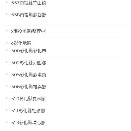
557南投縣竹山鎮
558南投縣鹿谷鄉
x南投地區(整理中)
o彰化地區
500彰化縣彰化市
502彰化縣芬園鄉
505彰化縣鹿港鎮
506彰化縣福興鄉
510彰化縣員林鎮
511彰化縣社頭鄉
513彰化縣埔心鄉