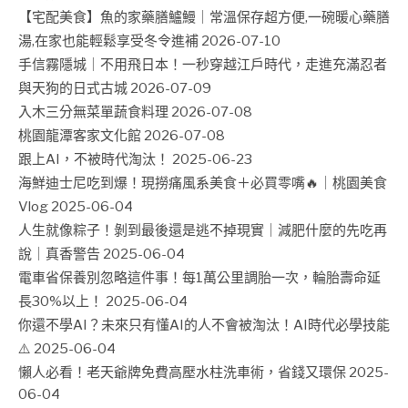
【宅配美食】魚的家藥膳鱸鰻｜常溫保存超方便,一碗暖心藥膳
湯,在家也能輕鬆享受冬令進補
2026-07-10
手信霧隱城｜不用飛日本！一秒穿越江戶時代，走進充滿忍者
與天狗的日式古城
2026-07-09
入木三分無菜單蔬食料理
2026-07-08
桃園龍潭客家文化館
2026-07-08
跟上AI，不被時代淘汰！
2025-06-23
海鮮迪士尼吃到爆！現撈痛風系美食＋必買零嘴🔥｜桃園美食
Vlog
2025-06-04
人生就像粽子！剝到最後還是逃不掉現實｜減肥什麼的先吃再
說｜真香警告
2025-06-04
電車省保養別忽略這件事！每1萬公里調胎一次，輪胎壽命延
長30%以上！
2025-06-04
你還不學AI？未來只有懂AI的人不會被淘汰！AI時代必學技能
⚠️
2025-06-04
懶人必看！老天爺牌免費高壓水柱洗車術，省錢又環保
2025-
06-04