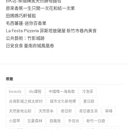
BK坊-柴燒磚窯天然酵母麵包
原來香蕉一生只開一次花和結一次果
田媽媽巧軒餐館
毛西蕃蓮-迷你百香果
La Festa Pizzeria 菲斯塔披薩屋 新竹市巷內美食
公共藝術：竹影城跡
日安良食 臺南府城鳳凰卷
標籤
beauty
diy課程
中國唯一海島歌
冷泡茶
台灣影城之桃太郎村
城市文化新地標
夏日飲
天然紫地瓜粉
天然草本
奇亞籽
奇亞養生茶
寧峰
小提琴
忘憂森林
惡魔島
手信坊
新竹一日遊