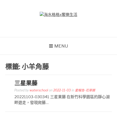
Skip
to
content
海水格格X饗樂生活
吃喝玩樂到處趴趴造
MENU
標籤:
小羊角藤
三星果藤
Posted by
waterschool
on
2022-11-03
in
愛報告-花草類
20221103-030341 三星果藤 在新竹科學園區的靜心湖
畔遊走，發現爬藤…