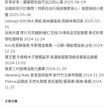
好多好多，藏著那些說不出口的心事
2025-06-04
出國前別只訂機票！特斯拉出行接送機更安心｜旅遊接送小提
醒
2025-05-28
Gdesign AROMA 葉紙 森林擴香組 把森林帶回家
2025-05-
01
玩味天盛 厚片月亮蝦餅(蝦仁花枝)冷凍食品宅配推薦 泰式料理
想吃隨時有
2024-12-24
Kris克里酥蛋捲 年節禮盒推薦 一口酥+爆餡禮盒組 必吃
2024-
12-23
寶芝靈 牛樟椴木子實體晶萃 高濃度國寶頂級保養聖品推薦
2024-12-02
黃家三代祖傳油蔥九層粿
2024-11-29
Gleaming Nails 茖茗藝術製甲 新竹竹北美甲推薦
2024-11-29
Pintrue品醋迷 天然水果醋 黑后葡萄/蜜蘋果/黃梅/香檬
2024-
11-27
文章分類