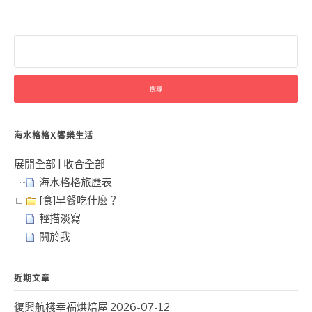
搜
尋
關
鍵
字:
海水格格X饗樂生活
展開全部
|
收合全部
海水格格旅歷表
[食]早餐吃什麼？
輕描淡寫
關於我
近期文章
復興航棧幸福烘焙屋
2026-07-12