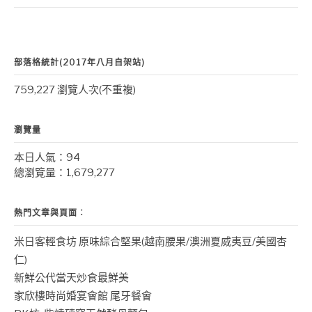
部落格統計(2017年八月自架站)
759,227 瀏覽人次(不重複)
瀏覽量
本日人氣：94
總瀏覽量：1,679,277
熱門文章與頁面︰
米日客輕食坊 原味綜合堅果(越南腰果/澳洲夏威夷豆/美國杏
仁)
新鮮公代當天炒食最鮮美
家欣樓時尚婚宴會館 尾牙餐會