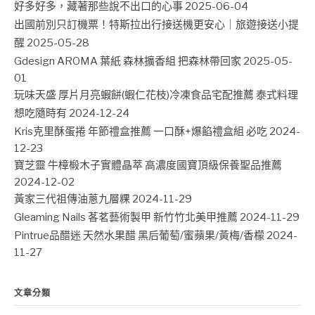
好多好多，藏著那些說不出口的心事
2025-06-04
出國前別只訂機票！特斯拉出行接送機更安心｜旅遊接送小提
醒
2025-05-28
Gdesign AROMA 葉紙 森林擴香組 把森林帶回家
2025-05-
01
玩味天盛 厚片月亮蝦餅(蝦仁花枝)冷凍食品宅配推薦 泰式料理
想吃隨時有
2024-12-24
Kris克里酥蛋捲 年節禮盒推薦 一口酥+爆餡禮盒組 必吃
2024-
12-23
寶芝靈 牛樟椴木子實體晶萃 高濃度國寶頂級保養聖品推薦
2024-12-02
黃家三代祖傳油蔥九層粿
2024-11-29
Gleaming Nails 茖茗藝術製甲 新竹竹北美甲推薦
2024-11-29
Pintrue品醋迷 天然水果醋 黑后葡萄/蜜蘋果/黃梅/香檬
2024-
11-27
文章分類