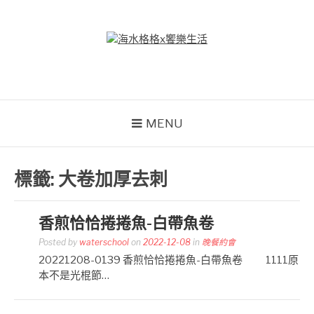
Skip
to
content
海水格格X饗樂生活
吃喝玩樂到處趴趴造
MENU
標籤:
大卷加厚去刺
香煎恰恰捲捲魚-白帶魚卷
Posted by
waterschool
on
2022-12-08
in
晚餐約會
20221208-0139 香煎恰恰捲捲魚-白帶魚卷 1111原
本不是光棍節…