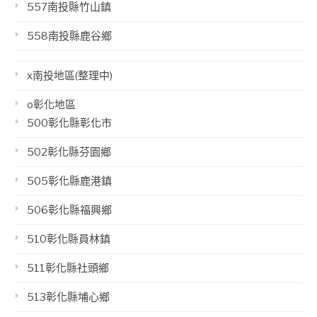
557南投縣竹山鎮
558南投縣鹿谷鄉
x南投地區(整理中)
o彰化地區
500彰化縣彰化市
502彰化縣芬園鄉
505彰化縣鹿港鎮
506彰化縣福興鄉
510彰化縣員林鎮
511彰化縣社頭鄉
513彰化縣埔心鄉