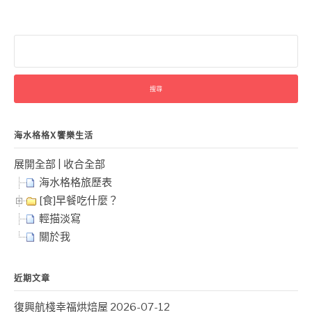
搜
尋
關
鍵
字:
海水格格X饗樂生活
展開全部
|
收合全部
海水格格旅歷表
[食]早餐吃什麼？
輕描淡寫
關於我
近期文章
復興航棧幸福烘焙屋
2026-07-12