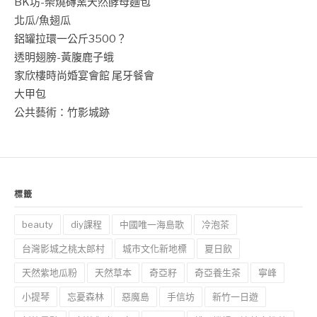
BK坊-柴燒磚窯天然酵母麵包
北瓜/魚翅瓜
鋁罐拉環一公斤3500？
透明翅膀-黃腹鹿子蛾
家欣樓時尚婚宴會館 尾牙餐會
大甲包
公共藝術：竹影城跡
標籤
beauty
diy課程
中國唯一海島歌
冷泡茶
台灣影城之桃太郎村
城市文化新地標
夏日飲
天然紫地瓜粉
天然草本
奇亞籽
奇亞養生茶
寧峰
小提琴
忘憂森林
惡魔島
手信坊
新竹一日遊