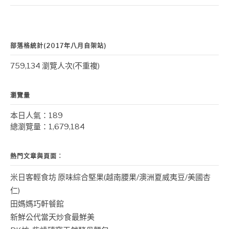
部落格統計(2017年八月自架站)
759,134 瀏覽人次(不重複)
瀏覽量
本日人氣：189
總瀏覽量：1,679,184
熱門文章與頁面︰
米日客輕食坊 原味綜合堅果(越南腰果/澳洲夏威夷豆/美國杏
仁)
田媽媽巧軒餐館
新鮮公代當天炒食最鮮美