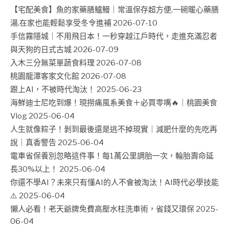
【宅配美食】魚的家藥膳鱸鰻｜常溫保存超方便,一碗暖心藥膳
湯,在家也能輕鬆享受冬令進補
2026-07-10
手信霧隱城｜不用飛日本！一秒穿越江戶時代，走進充滿忍者
與天狗的日式古城
2026-07-09
入木三分無菜單蔬食料理
2026-07-08
桃園龍潭客家文化館
2026-07-08
跟上AI，不被時代淘汰！
2025-06-23
海鮮迪士尼吃到爆！現撈痛風系美食＋必買零嘴🔥｜桃園美食
Vlog
2025-06-04
人生就像粽子！剝到最後還是逃不掉現實｜減肥什麼的先吃再
說｜真香警告
2025-06-04
電車省保養別忽略這件事！每1萬公里調胎一次，輪胎壽命延
長30%以上！
2025-06-04
你還不學AI？未來只有懂AI的人不會被淘汰！AI時代必學技能
⚠️
2025-06-04
懶人必看！老天爺牌免費高壓水柱洗車術，省錢又環保
2025-
06-04