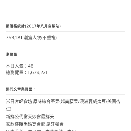
部落格統計(2017年八月自架站)
759,181 瀏覽人次(不重複)
瀏覽量
本日人氣：48
總瀏覽量：1,679,231
熱門文章與頁面︰
米日客輕食坊 原味綜合堅果(越南腰果/澳洲夏威夷豆/美國杏
仁)
新鮮公代當天炒食最鮮美
家欣樓時尚婚宴會館 尾牙餐會