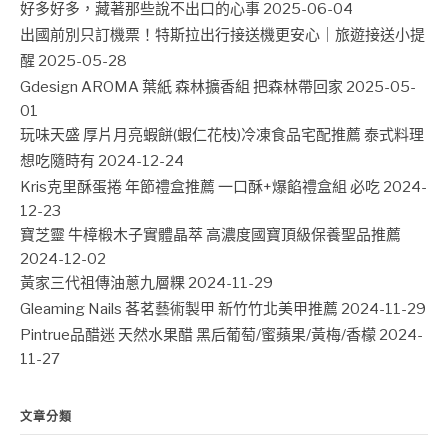
好多好多，藏著那些說不出口的心事
2025-06-04
出國前別只訂機票！特斯拉出行接送機更安心｜旅遊接送小提
醒
2025-05-28
Gdesign AROMA 葉紙 森林擴香組 把森林帶回家
2025-05-
01
玩味天盛 厚片月亮蝦餅(蝦仁花枝)冷凍食品宅配推薦 泰式料理
想吃隨時有
2024-12-24
Kris克里酥蛋捲 年節禮盒推薦 一口酥+爆餡禮盒組 必吃
2024-
12-23
寶芝靈 牛樟椴木子實體晶萃 高濃度國寶頂級保養聖品推薦
2024-12-02
黃家三代祖傳油蔥九層粿
2024-11-29
Gleaming Nails 茖茗藝術製甲 新竹竹北美甲推薦
2024-11-29
Pintrue品醋迷 天然水果醋 黑后葡萄/蜜蘋果/黃梅/香檬
2024-
11-27
文章分類