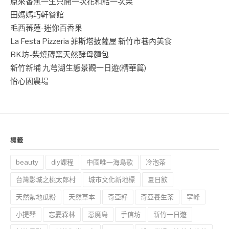
原來香蕉一生只開一次花和結一次果
田媽媽巧軒餐館
毛西蕃蓮-迷你百香果
La Festa Pizzeria 菲斯塔披薩屋 新竹市巷內美食
BK坊-柴燒磚窯天然酵母麵包
新竹新埔 九芎湖生態景觀一日遊(精華篇)
怡心園農場
標籤
beauty
diy課程
中國唯一海島歌
冷泡茶
台灣影城之桃太郎村
城市文化新地標
夏日飲
天然紫地瓜粉
天然草本
奇亞籽
奇亞養生茶
寧峰
小提琴
忘憂森林
惡魔島
手信坊
新竹一日遊