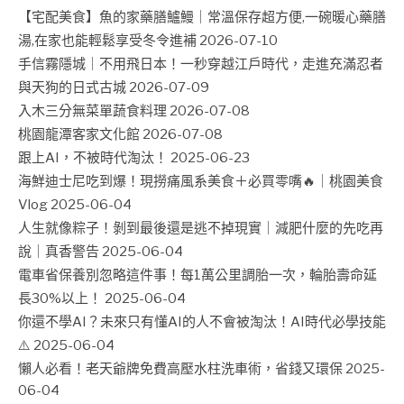
【宅配美食】魚的家藥膳鱸鰻｜常溫保存超方便,一碗暖心藥膳
湯,在家也能輕鬆享受冬令進補
2026-07-10
手信霧隱城｜不用飛日本！一秒穿越江戶時代，走進充滿忍者
與天狗的日式古城
2026-07-09
入木三分無菜單蔬食料理
2026-07-08
桃園龍潭客家文化館
2026-07-08
跟上AI，不被時代淘汰！
2025-06-23
海鮮迪士尼吃到爆！現撈痛風系美食＋必買零嘴🔥｜桃園美食
Vlog
2025-06-04
人生就像粽子！剝到最後還是逃不掉現實｜減肥什麼的先吃再
說｜真香警告
2025-06-04
電車省保養別忽略這件事！每1萬公里調胎一次，輪胎壽命延
長30%以上！
2025-06-04
你還不學AI？未來只有懂AI的人不會被淘汰！AI時代必學技能
⚠️
2025-06-04
懶人必看！老天爺牌免費高壓水柱洗車術，省錢又環保
2025-
06-04