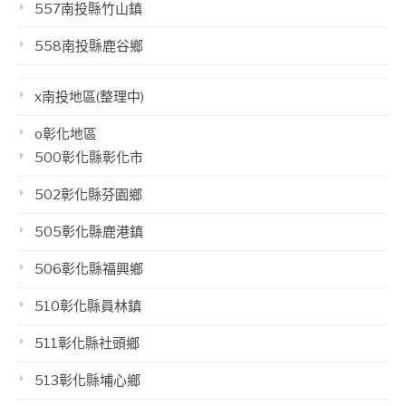
557南投縣竹山鎮
558南投縣鹿谷鄉
x南投地區(整理中)
o彰化地區
500彰化縣彰化市
502彰化縣芬園鄉
505彰化縣鹿港鎮
506彰化縣福興鄉
510彰化縣員林鎮
511彰化縣社頭鄉
513彰化縣埔心鄉