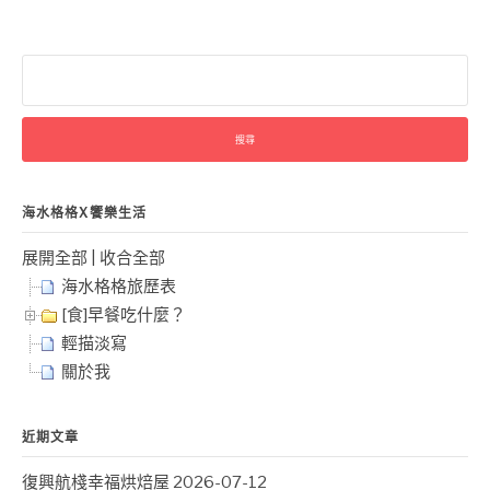
搜
尋
關
鍵
字:
海水格格X饗樂生活
展開全部
|
收合全部
海水格格旅歷表
[食]早餐吃什麼？
輕描淡寫
關於我
近期文章
復興航棧幸福烘焙屋
2026-07-12