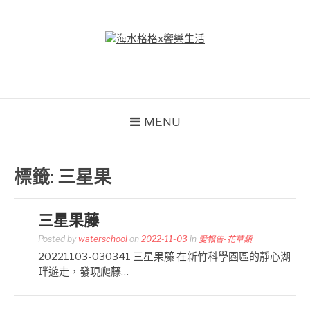
Skip
to
content
海水格格X饗樂生活
吃喝玩樂到處趴趴造
MENU
標籤:
三星果
三星果藤
Posted by
waterschool
on
2022-11-03
in
愛報告-花草類
20221103-030341 三星果藤 在新竹科學園區的靜心湖
畔遊走，發現爬藤…