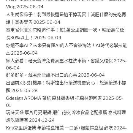
Vlog
2025-06-04
人生就像粽子！剝到最後還是逃不掉現實｜減肥什麼的先吃再
說｜真香警告
2025-06-04
電車省保養別忽略這件事！每1萬公里調胎一次，輪胎壽命延
長30%以上！
2025-06-04
你還不學AI？未來只有懂AI的人不會被淘汰！AI時代必學技能
⚠️
2025-06-04
懶人必看！老天爺牌免費高壓水柱洗車術，省錢又環保
2025-
06-04
好多好多，藏著那些說不出口的心事
2025-06-04
出國前別只訂機票！特斯拉出行接送機更安心｜旅遊接送小提
醒
2025-05-28
Gdesign AROMA 葉紙 森林擴香組 把森林帶回家
2025-05-
01
玩味天盛 厚片月亮蝦餅(蝦仁花枝)冷凍食品宅配推薦 泰式料理
想吃隨時有
2024-12-24
Kris克里酥蛋捲 年節禮盒推薦 一口酥+爆餡禮盒組 必吃
2024-