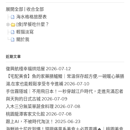
展開全部
|
收合全部
海水格格旅歷表
[食]早餐吃什麼？
輕描淡寫
關於我
近期文章
復興航棧幸福烘焙屋
2026-07-12
【宅配美食】魚的家藥膳鱸鰻｜常溫保存超方便,一碗暖心藥膳
湯,在家也能輕鬆享受冬令進補
2026-07-10
手信霧隱城｜不用飛日本！一秒穿越江戶時代，走進充滿忍者
與天狗的日式古城
2026-07-09
入木三分無菜單蔬食料理
2026-07-08
桃園龍潭客家文化館
2026-07-08
跟上AI，不被時代淘汰！
2025-06-23
海鮮迪士尼吃到爆！現撈痛風系美食＋必買零嘴🔥｜桃園美食