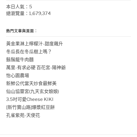
本日人氣：5
總瀏覽量：1,679,374
熱門文章與頁面︰
黃金果淋上檸檬汁-甜度飆升
冬瓜長在冬瓜樹上嗎？
鬍鬚龍牛肉麵
萬里-有求必硬 百花宮-陽神爺
怡心園農場
新鮮公代當天炒食最鮮美
仙山協靈宮(九天玄女娘娘)
3.5吋可愛Cheese KIKI
[新竹寶山路]爆漿紅豆餅
孔雀紫苑-天使花