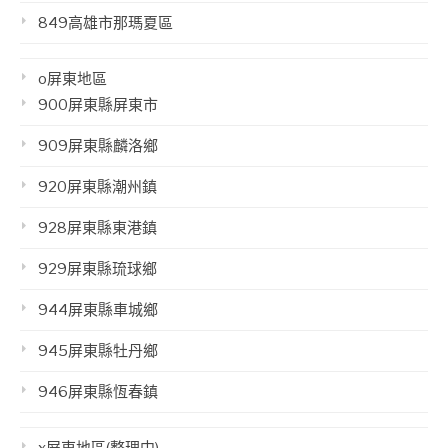
849高雄市那瑪夏區
o屏東地區
900屏東縣屏東市
909屏東縣麟洛鄉
920屏東縣潮州鎮
928屏東縣東港鎮
929屏東縣琉球鄉
944屏東縣車城鄉
945屏東縣牡丹鄉
946屏東縣恆春鎮