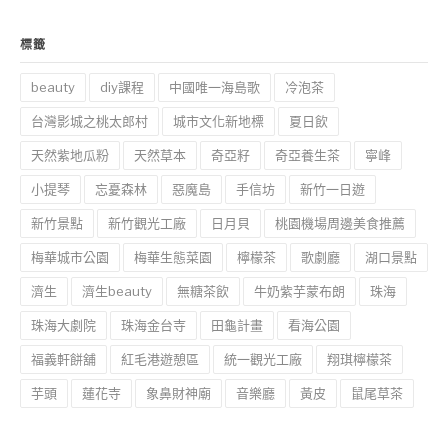
標籤
beauty
diy課程
中國唯一海島歌
冷泡茶
台灣影城之桃太郎村
城市文化新地標
夏日飲
天然紫地瓜粉
天然草本
奇亞籽
奇亞養生茶
寧峰
小提琴
忘憂森林
惡魔島
手信坊
新竹一日遊
新竹景點
新竹觀光工廠
日月貝
桃園機場周邊美食推薦
梅華城市公園
梅華生態菜園
檸檬茶
歌劇廳
湖口景點
濟生
濟生beauty
無糖茶飲
牛奶紫芋蒙布朗
珠海
珠海大劇院
珠海金台寺
田龜計畫
看海公園
福義軒餅舖
紅毛港遊憩區
統一觀光工廠
翔琪檸檬茶
芋頭
蓮花寺
象鼻財神廟
音樂廳
黃皮
鼠尾草茶