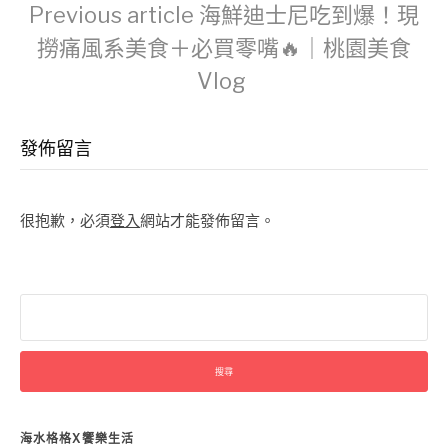
Continue
Previous article
海鮮迪士尼吃到爆！現
撈痛風系美食＋必買零嘴🔥｜桃園美食
Reading
Vlog
發佈留言
很抱歉，必須
登入
網站才能發佈留言。
搜
尋
關
鍵
字:
海水格格X饗樂生活