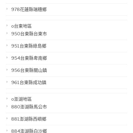
978花蓮縣瑞穗鄉
o台東地區
950台東縣台東市
951台東縣綠島鄉
954台東縣卑南鄉
956台東縣關山鎮
961台東縣成功鎮
o澎湖地區
880澎湖縣馬公市
881澎湖縣西嶼鄉
884澎湖縣白沙鄉