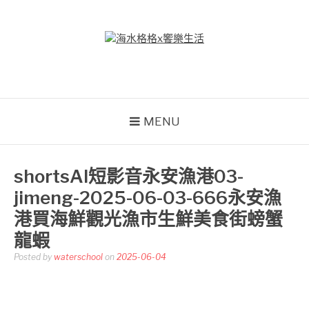
Skip
to
content
海水格格X饗樂生活
吃喝玩樂到處趴趴造
MENU
shortsAI短影音永安漁港03-
jimeng-2025-06-03-666永安漁
港買海鮮觀光漁市生鮮美食街螃蟹
龍蝦
Posted by
waterschool
on
2025-06-04