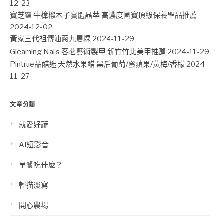
12-23
寶芝靈 牛樟椴木子實體晶萃 高濃度國寶頂級保養聖品推薦
2024-12-02
黃家三代祖傳油蔥九層粿
2024-11-29
Gleaming Nails 茖茗藝術製甲 新竹竹北美甲推薦
2024-11-29
Pintrue品醋迷 天然水果醋 黑后葡萄/蜜蘋果/黃梅/香檬
2024-
11-27
文章分類
就愛好蔬
AI短影音
早餐吃什麼？
輕描淡寫
開心農場