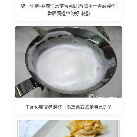
統一生機-亞麻仁蕎麥青蔥餅(台灣本土青蔥製作,
香脆而道地的好味道)
Tiamo雙層奶泡杯．喝拿鐵或歐蕾自己DIY