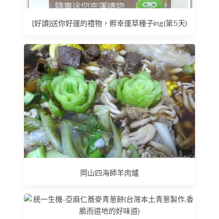
[好讀]送你好運的禮物，孵幸運草種子ing(第5天)
岡山四海師羊肉爐