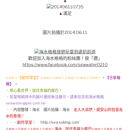
▲
▲滿足
圖片拍攝於2014.06.11
歡迎加入海水格格的粉絲團！按「讚」
https://www.facebook.com/seawater0210
○ｏo。【創作草堂】○ｏo。○ｏo。○ｏo。○ｏo。○ｏo。
。【分享報
導】 。
。
用心看世界，捉住幸福的尾巴！
。
若發現網頁中的圖片連結無法顯示，請來信告知海水格格
seawater@pie.com.tw
。。
內容整理：海水 圖片拍攝：海水
走入大自然，感受山的包容及
水的柔情！
。。。
創作草堂：
http://sea.xxking.com
○ｏo。○ｏo。○ｏo。○ｏo。海水…捉住幸福ㄉ尾巴○ｏo。○ｏo。○ｏ