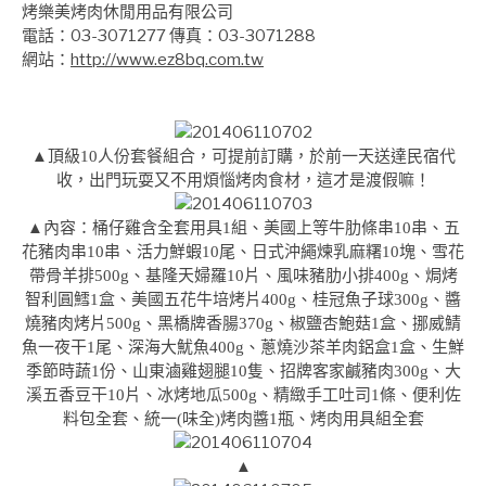
烤樂美烤肉休閒用品有限公司
電話：03-3071277 傳真：03-3071288
網站：
http://www.ez8bq.com.tw
▲頂級10人份套餐組合，可提前訂購，於前一天送達民宿代
收，出門玩耍又不用煩惱烤肉食材，這才是渡假嘛！
▲
內容：桶仔雞含全套用具1組、美國上等牛肋條串10串、五
花豬肉串10串、活力鮮蝦10尾、日式沖繩煉乳麻糬10塊、雪花
帶骨羊排500g、基隆天婦羅10片、風味豬肋小排400g、焗烤
智利圓鱈1盒、美國五花牛培烤片400g、桂冠魚子球300g、醬
燒豬肉烤片500g、黑橋牌香腸370g、椒鹽杏鮑菇1盒、挪威鯖
魚一夜干1尾、深海大魷魚400g、蔥燒沙茶羊肉鋁盒1盒、生鮮
季節時蔬1份、山東滷雞翅腿10隻、招牌客家鹹豬肉300g、大
溪五香豆干10片、冰烤地瓜500g、精緻手工吐司1條、便利佐
料包全套、統一(味全)烤肉醬1瓶、烤肉用具組全套
▲