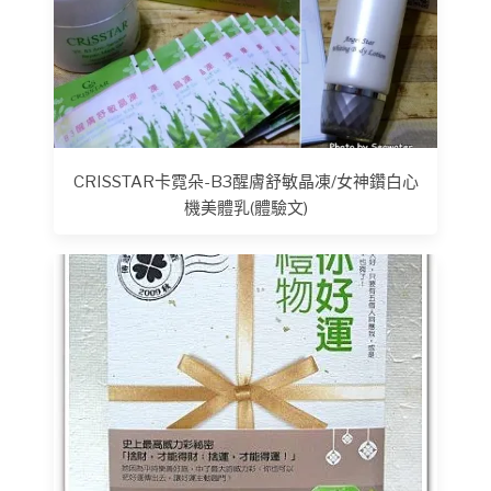
CRISSTAR卡霓朵-B3醒膚舒敏晶凍/女神鑽白心
機美體乳(體驗文)