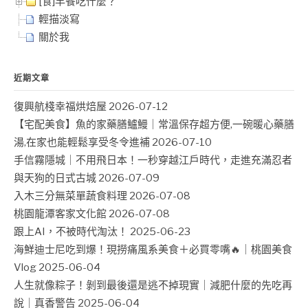
[食]早餐吃什麼？
輕描淡寫
關於我
近期文章
復興航棧幸福烘焙屋
2026-07-12
【宅配美食】魚的家藥膳鱸鰻｜常溫保存超方便,一碗暖心藥膳
湯,在家也能輕鬆享受冬令進補
2026-07-10
手信霧隱城｜不用飛日本！一秒穿越江戶時代，走進充滿忍者
與天狗的日式古城
2026-07-09
入木三分無菜單蔬食料理
2026-07-08
桃園龍潭客家文化館
2026-07-08
跟上AI，不被時代淘汰！
2025-06-23
海鮮迪士尼吃到爆！現撈痛風系美食＋必買零嘴🔥｜桃園美食
Vlog
2025-06-04
人生就像粽子！剝到最後還是逃不掉現實｜減肥什麼的先吃再
說｜真香警告
2025-06-04