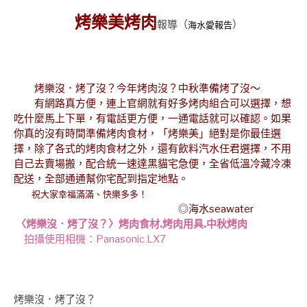
烤樂美烤肉
報導
（
）
海水愛報告
烤樂沒．烤了沒？今年烤肉沒？中秋準備烤了沒～
有網路真方便，連上官網就有好多烤肉組合可以選擇，想
吃什麼馬上下單，有電話更方便，一通電話就可以確認。如果
你真的沒有時間準備烤肉食材，「烤樂美」絕對是你最佳選
擇，除了各式的烤肉食材之外，還有飲料汽水任君選擇，不用
自己去賣場搬，配合統一速達黑貓宅急便，全省低溫冷藏冷凍
配送，全部通通幫你宅配到指定地點。
祝大家幸福滿滿、快樂多多！
◎海水seawater
〈烤樂沒．烤了沒？〉
烤肉食材.烤肉用具.中秋烤肉
拍攝使用相機：Panasonic LX7
烤樂沒．烤了沒？