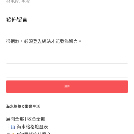
材宅配
,
宅配
發佈留言
很抱歉，必須
登入
網站才能發佈留言。
搜
尋
關
鍵
字:
海水格格X饗樂生活
展開全部
|
收合全部
海水格格旅歷表