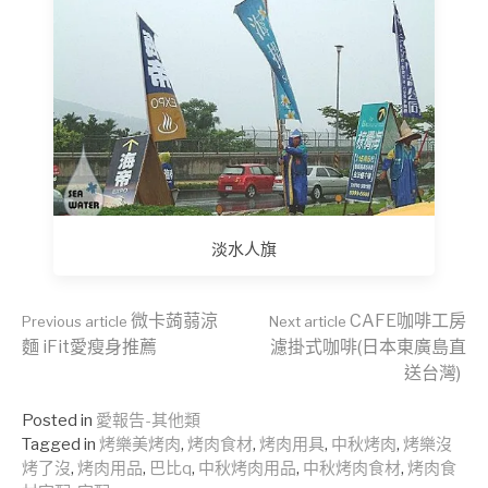
淡水人旗
Continue
微卡蒟蒻涼
CAFE咖啡工房
Previous article
Next article
麵 iFit愛瘦身推薦
濾掛式咖啡(日本東廣島直
送台灣)
Reading
Posted in
愛報告-其他類
Tagged in
烤樂美烤肉
,
烤肉食材
,
烤肉用具
,
中秋烤肉
,
烤樂沒
烤了沒
,
烤肉用品
,
巴比q
,
中秋烤肉用品
,
中秋烤肉食材
,
烤肉食