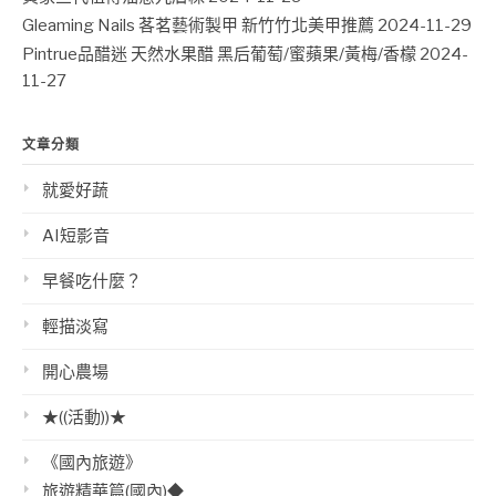
Gleaming Nails 茖茗藝術製甲 新竹竹北美甲推薦
2024-11-29
Pintrue品醋迷 天然水果醋 黑后葡萄/蜜蘋果/黃梅/香檬
2024-
11-27
文章分類
就愛好蔬
AI短影音
早餐吃什麼？
輕描淡寫
開心農場
★((活動))★
《國內旅遊》
旅遊精華篇(國內)◆