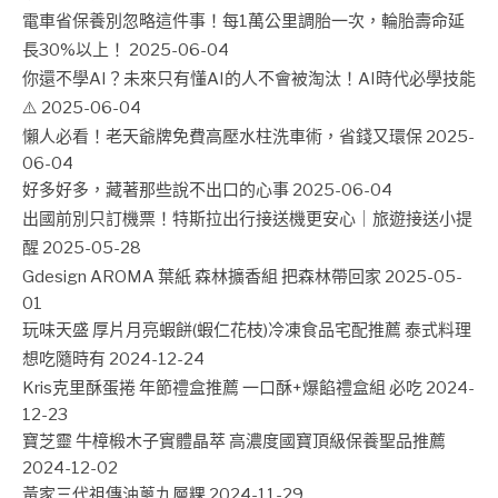
電車省保養別忽略這件事！每1萬公里調胎一次，輪胎壽命延
長30%以上！
2025-06-04
你還不學AI？未來只有懂AI的人不會被淘汰！AI時代必學技能
⚠️
2025-06-04
懶人必看！老天爺牌免費高壓水柱洗車術，省錢又環保
2025-
06-04
好多好多，藏著那些說不出口的心事
2025-06-04
出國前別只訂機票！特斯拉出行接送機更安心｜旅遊接送小提
醒
2025-05-28
Gdesign AROMA 葉紙 森林擴香組 把森林帶回家
2025-05-
01
玩味天盛 厚片月亮蝦餅(蝦仁花枝)冷凍食品宅配推薦 泰式料理
想吃隨時有
2024-12-24
Kris克里酥蛋捲 年節禮盒推薦 一口酥+爆餡禮盒組 必吃
2024-
12-23
寶芝靈 牛樟椴木子實體晶萃 高濃度國寶頂級保養聖品推薦
2024-12-02
黃家三代祖傳油蔥九層粿
2024-11-29