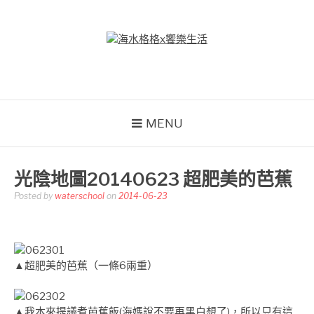
Skip
to
content
海水格格X饗樂生活
吃喝玩樂到處趴趴造
MENU
光陰地圖20140623 超肥美的芭蕉
Posted by
waterschool
on
2014-06-23
▲超肥美的芭蕉（一條6兩重）
▲我本來提議煮芭蕉飯(海媽說不要再黑白想了)，所以只有這