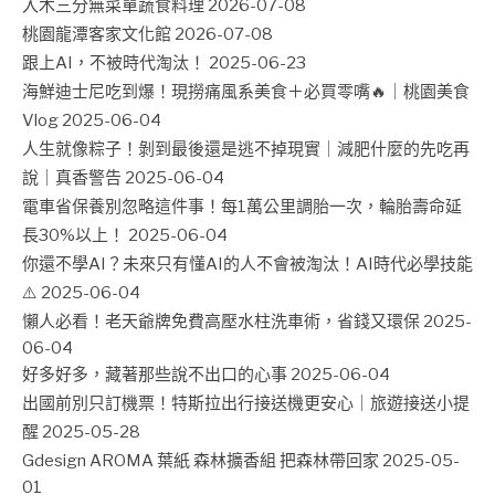
入木三分無菜單蔬食料理
2026-07-08
桃園龍潭客家文化館
2026-07-08
跟上AI，不被時代淘汰！
2025-06-23
海鮮迪士尼吃到爆！現撈痛風系美食＋必買零嘴🔥｜桃園美食
Vlog
2025-06-04
人生就像粽子！剝到最後還是逃不掉現實｜減肥什麼的先吃再
說｜真香警告
2025-06-04
電車省保養別忽略這件事！每1萬公里調胎一次，輪胎壽命延
長30%以上！
2025-06-04
你還不學AI？未來只有懂AI的人不會被淘汰！AI時代必學技能
⚠️
2025-06-04
懶人必看！老天爺牌免費高壓水柱洗車術，省錢又環保
2025-
06-04
好多好多，藏著那些說不出口的心事
2025-06-04
出國前別只訂機票！特斯拉出行接送機更安心｜旅遊接送小提
醒
2025-05-28
Gdesign AROMA 葉紙 森林擴香組 把森林帶回家
2025-05-
01