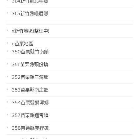
314新竹縣北埔鄉
315新竹縣峨眉鄉
x新竹地區(整理中)
o苗栗地區
350苗栗縣竹南鎮
351苗栗縣頭份鎮
352苗栗縣三灣鄉
353苗栗縣南庄鄉
354苗栗縣獅潭鄉
357苗栗縣通霄鎮
358苗栗縣苑裡鎮