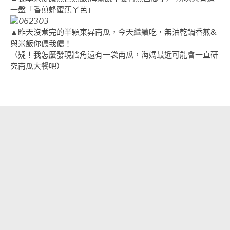
一盤「香煎蜂蜜蕉ㄚ芭」
▲
昨天沒煮完的半顆東昇南瓜，今天繼續吃，無油乾鍋香煎&
與米飯你儂我儂！
（疑！我怎麼發現牆角還有一袋南瓜，海媽最近可能會一直研
究南瓜大餐吧）