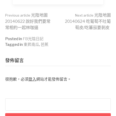
Continue
光陰地圖
光陰地圖
Previous article
Next article
20140622 說好我們要常
20140624 吃葡萄不吐葡
常相約一起林咖逼
萄皮/吃蕃茄要剝皮
Reading
Posted in
FB光陰日記
Tagged in
東昇南瓜
,
芭蕉
發佈留言
很抱歉，必須
登入
網站才能發佈留言。
搜
尋
關