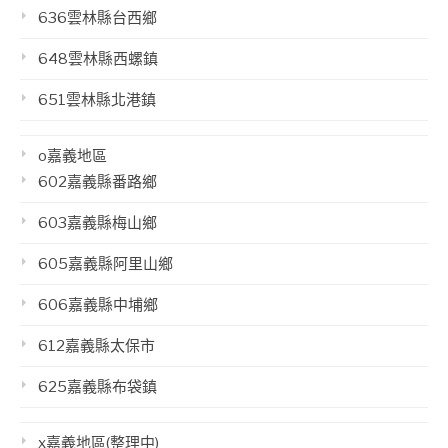
636雲林縣台西鄉
648雲林縣西螺鎮
651雲林縣北港鎮
o嘉義地區
602嘉義縣番路鄉
603嘉義縣梅山鄉
605嘉義縣阿里山鄉
606嘉義縣中埔鄉
612嘉義縣太保市
625嘉義縣布袋鎮
x嘉義地區(整理中)