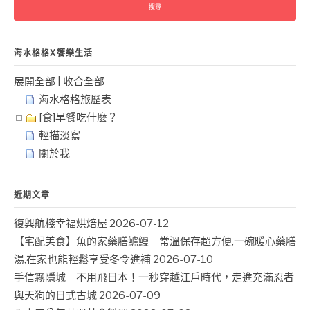
鍵
字:
海水格格X饗樂生活
展開全部
|
收合全部
海水格格旅歷表
[食]早餐吃什麼？
輕描淡寫
關於我
近期文章
復興航棧幸福烘焙屋
2026-07-12
【宅配美食】魚的家藥膳鱸鰻｜常溫保存超方便,一碗暖心藥膳
湯,在家也能輕鬆享受冬令進補
2026-07-10
手信霧隱城｜不用飛日本！一秒穿越江戶時代，走進充滿忍者
與天狗的日式古城
2026-07-09