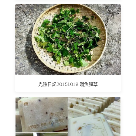
光陰日記20151018 曬魚腥草