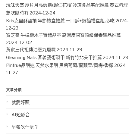
玩味天盛 厚片月亮蝦餅(蝦仁花枝)冷凍食品宅配推薦 泰式料理
想吃隨時有
2024-12-24
Kris克里酥蛋捲 年節禮盒推薦 一口酥+爆餡禮盒組 必吃
2024-
12-23
寶芝靈 牛樟椴木子實體晶萃 高濃度國寶頂級保養聖品推薦
2024-12-02
黃家三代祖傳油蔥九層粿
2024-11-29
Gleaming Nails 茖茗藝術製甲 新竹竹北美甲推薦
2024-11-29
Pintrue品醋迷 天然水果醋 黑后葡萄/蜜蘋果/黃梅/香檬
2024-
11-27
文章分類
就愛好蔬
AI短影音
早餐吃什麼？