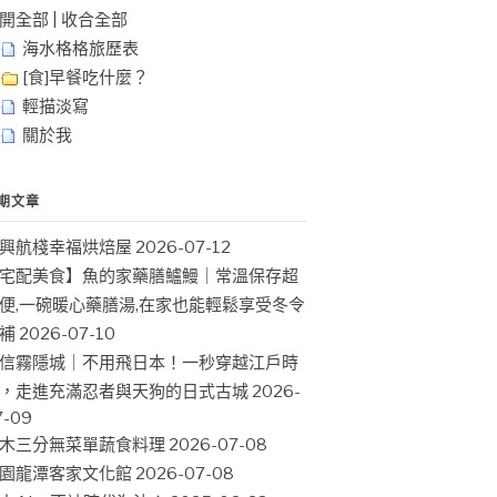
開全部
|
收合全部
海水格格旅歷表
[食]早餐吃什麼？
輕描淡寫
關於我
期文章
興航棧幸福烘焙屋
2026-07-12
宅配美食】魚的家藥膳鱸鰻｜常溫保存超
便,一碗暖心藥膳湯,在家也能輕鬆享受冬令
補
2026-07-10
信霧隱城｜不用飛日本！一秒穿越江戶時
，走進充滿忍者與天狗的日式古城
2026-
7-09
木三分無菜單蔬食料理
2026-07-08
園龍潭客家文化館
2026-07-08