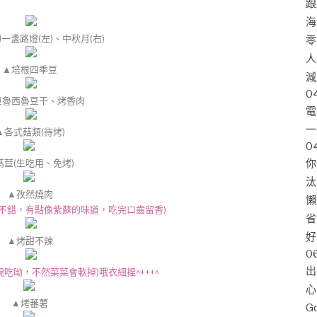
跟
海
一盞路燈(左)、中秋月(右)
零
人
▲
培根四季豆
減
0
東魯西魯豆干、烤香肉
電
一
▲
各式菇類(待烤)
0
萵苣(生吃用、免烤)
你
汰
▲孜然燒肉
懶
不錯，有點像紫蘇的味道，吃完口齒留香)
省
好
▲烤
甜不辣
0
出
現吃呦，不然菜菜會軟掉)
哦衣細捏^+++^
心
▲烤
蕃薯
G