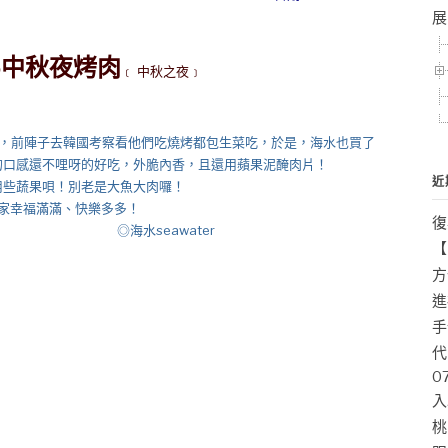
展
5中秋夜烤肉
﹝ 中秋之夜﹞
前陣子去韓國考察看他們吃燒烤都包生菜吃，於是，海水也買了
的口感還不哩呀的好吃，外脆內香，且還用蘋果泥醃肉片！
近
蔬果唄！別老是大魚大肉囉！
幸福滿滿、快樂多多！
復
eawater
【
方
進
手
代
0
入
桃