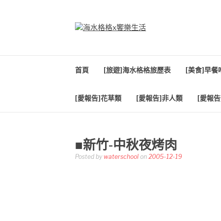
Skip
to
content
海水格格X饗樂生
吃喝玩樂到處趴趴造
首頁
[旅遊]海水格格旅歷表
[美食]早
[愛報告]花草類
[愛報告]非人類
[愛報告
■新竹-中秋夜烤肉
Posted by
waterschool
on
2005-12-19