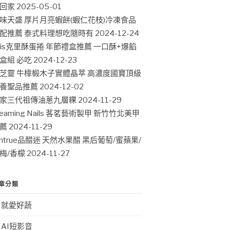
回家
2025-05-01
味天盛 厚片月亮蝦餅(蝦仁花枝)冷凍食品
配推薦 泰式料理想吃隨時有
2024-12-24
ris克里酥蛋捲 年節禮盒推薦 一口酥+爆餡
盒組 必吃
2024-12-23
芝靈 牛樟椴木子實體晶萃 高濃度國寶頂級
養聖品推薦
2024-12-02
家三代祖傳油蔥九層粿
2024-11-29
leaming Nails 茖茗藝術製甲 新竹竹北美甲
薦
2024-11-29
intrue品醋迷 天然水果醋 黑后葡萄/蜜蘋果/
梅/香檬
2024-11-27
章分類
就愛好蔬
AI短影音