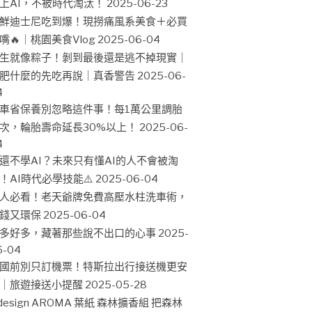
上AI，不被時代淘汰！
2025-06-23
鮮迪士尼吃到爆！現撈痛風系美食＋必買
嘴🔥｜桃園美食Vlog
2025-06-04
生就像粽子！剝到最後還是逃不掉現實｜
肥什麼的先吃再說｜真香警告
2025-06-
4
車省保養別忽略這件事！每1萬公里調胎
次，輪胎壽命延長30%以上！
2025-06-
4
還不學AI？未來只有懂AI的人不會被淘
！AI時代必學技能⚠️
2025-06-04
人必看！老天爺牌免費高壓水柱洗車術，
錢又環保
2025-06-04
多好多，藏著那些說不出口的心事
2025-
6-04
國前別只訂機票！特斯拉出行接送機更安
｜旅遊接送小提醒
2025-05-28
design AROMA 葉紙 森林擴香組 把森林