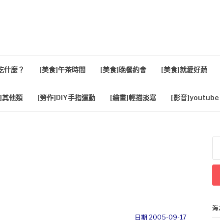
活
餐吃什麼？
[美食]午茶時間
[美食]晚餐約會
[美食]就愛好蔬
]其他類
[勞作]DIY手指運動
[繪畫]輕描淡寫
[影音]youtube
搜
尋
關
鍵
字
海
日期 2005-09-17