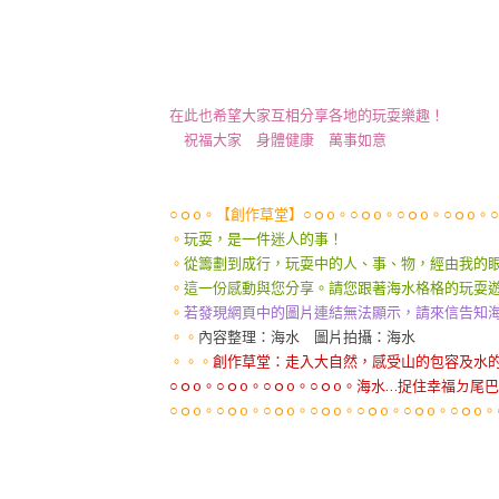
在此也希望大家互相分享各地的玩耍樂趣！
祝福大家 身體健康 萬事如意
○ｏo。【創作草堂】○ｏo。○ｏo。○ｏo。○ｏo。
。
玩耍，是一件迷人的事！
。
從籌劃到成行，玩耍中的人、事、物，經由我的
。
這一份感動與您分享。請您跟著海水格格的玩耍
。
若發現網頁中的圖片連結無法顯示，請來信告知海水格格se
。。
內容整理：海水 圖片拍攝：海水
。。。
創作草堂：走入大自然，感受山的包容及水
○ｏo。○ｏo。○ｏo。○ｏo。海水…捉住幸福ㄉ尾巴
○ｏo。○ｏo。○ｏo。○ｏo。○ｏo。○ｏo。○ｏo。