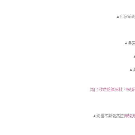
▲自家前的
▲
魯
▲
(加了孜然粉調味料，味道
▲烤
甜不辣包
萵苣
(現包