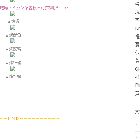
帶
現吃呦，不然菜菜會軟掉)
哦衣細捏^+++^
玩
宅
▲烤蝦
K
▲烤魷魚
禮
寶
▲烤螃蟹
保
黃
▲烤牡蠣
G
▲烤牡蠣
推
P
黃
文
－－
ＥＮＤ
－－－－－－－－－－