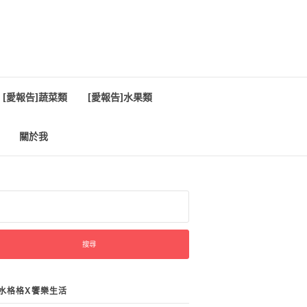
[愛報告]蔬菜類
[愛報告]水果類
關於我
:
水格格X饗樂生活