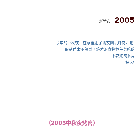
200
新竹市
今年的中秋夜，在家裡組了親友團玩烤肉活動，
一顆萵苣來湊熱鬧，燒烤的食物包生菜吃
下次烤肉多用些
祝大家
◎海水s
〈2005中秋夜烤肉〉