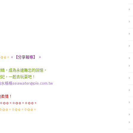
○ｏo。
。【分享報導】 。
眼睛，成為永遠難忘的回憶，
遊記，一起去玩耍吧！
awater@pie.com.tw
的柔情！
○ｏo。○ｏo。○ｏo。
○ｏo。○ｏo。○ｏo。