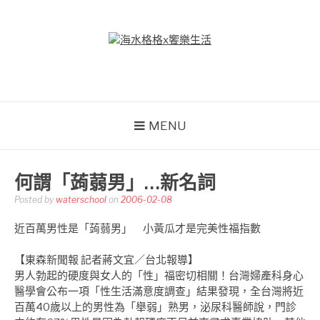
Skip
to
content
海水格格X饗樂生活
吃喝玩樂到處趴趴造
MENU
何謂「蒟蒻男」…新名詞
Posted by
waterschool
on
2006-02-08
近百萬男性是「蒟蒻男」 小黃瓜才是完美性福指數
【東森新聞報 記者蔣文宜／台北報導】
男人勃起的硬度與女人的「性」福密切相關！台灣婦產科身心
醫學會公布一項「性生活滿意度調查」結果發現，全台灣將近
百萬40歲以上的男性為「舉弱」熟男，泌尿科醫師說，門診