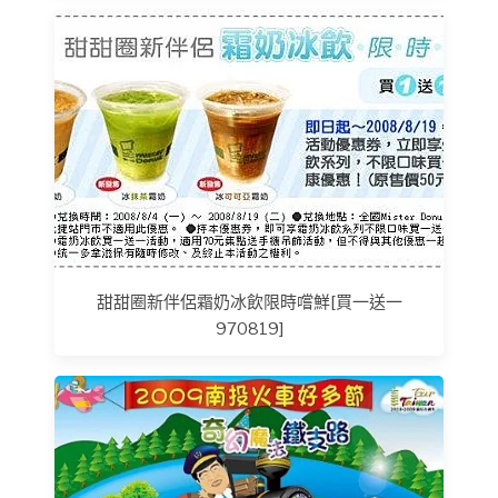
甜甜圈新伴侶霜奶冰飲限時嚐鮮[買一送一
970819]