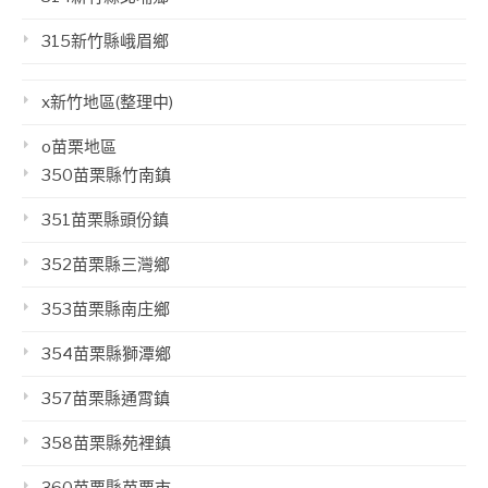
315新竹縣峨眉鄉
x新竹地區(整理中)
o苗栗地區
350苗栗縣竹南鎮
351苗栗縣頭份鎮
352苗栗縣三灣鄉
353苗栗縣南庄鄉
354苗栗縣獅潭鄉
357苗栗縣通霄鎮
358苗栗縣苑裡鎮