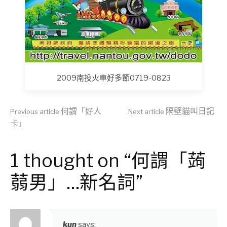
2009南投火車好多節0719-0823
Continue
何謂「好人
隔壁貓叫日記
Previous article
Next article
卡」
Reading
1 thought on “何謂「蒟
蒻男」…新名詞”
kun
says: