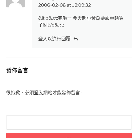
2006-02-08 at 12:09:32
&lt;p&gt;完啦~~今天起小黃瓜要嚴重缺貨
了&lt;/p&gt;
登入以進行回覆
發佈留言
很抱歉，必須
登入
網站才能發佈留言。
搜
尋
關