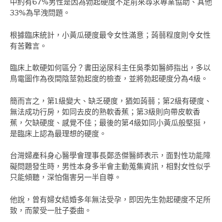
中約有67%男性是因為勃起硬度不足前來尋求專業協助、其他
33%為早洩問題。
根據臨床統計，小黃瓜硬度最令女性滿意；蒟蒻程度則令女性
有苦難言。
臨床上軟硬如何區分？書田泌尿科主任吳季如醫師指出，多以
鳥電圖作為夜間陰莖勃起度的檢查，並將勃起硬度分為4級。
簡而言之，第1級變大、缺乏硬度，猶如蒟蒻；第2級有硬度、
無法成功行房，如同去皮的熟軟香蕉；第3級則向帶皮軟香
蕉，欠缺硬度、感覺不佳；最後的第4級如同小黃瓜般堅挺，
是臨床上認為最理想的硬度。
台灣婦產科身心醫學會理事長鄭丞傑醫師表示，面對性功能障
礙問題發生時，男性本身多半會主動蒐集資訊，相對女性似乎
只能傾聽，深怕傷害另一半自尊。
他說，曾有婦女結婚多年無法受孕，即因先生勃起硬度不足所
致，而蒙受一肚子委曲。