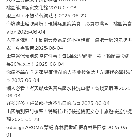
桃園龍潭客家文化館
2026-07-08
跟上AI，不被時代淘汰！
2025-06-23
海鮮迪士尼吃到爆！現撈痛風系美食＋必買零嘴🔥｜桃園美食
Vlog
2025-06-04
人生就像粽子！剝到最後還是逃不掉現實｜減肥什麼的先吃再
說｜真香警告
2025-06-04
電車省保養別忽略這件事！每1萬公里調胎一次，輪胎壽命延
長30%以上！
2025-06-04
你還不學AI？未來只有懂AI的人不會被淘汰！AI時代必學技能
⚠️
2025-06-04
懶人必看！老天爺牌免費高壓水柱洗車術，省錢又環保
2025-
06-04
好多好多，藏著那些說不出口的心事
2025-06-04
出國前別只訂機票！特斯拉出行接送機更安心｜旅遊接送小提
醒
2025-05-28
Gdesign AROMA 葉紙 森林擴香組 把森林帶回家
2025-05-
01