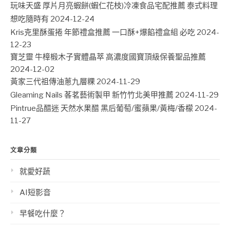
玩味天盛 厚片月亮蝦餅(蝦仁花枝)冷凍食品宅配推薦 泰式料理
想吃隨時有
2024-12-24
Kris克里酥蛋捲 年節禮盒推薦 一口酥+爆餡禮盒組 必吃
2024-
12-23
寶芝靈 牛樟椴木子實體晶萃 高濃度國寶頂級保養聖品推薦
2024-12-02
黃家三代祖傳油蔥九層粿
2024-11-29
Gleaming Nails 茖茗藝術製甲 新竹竹北美甲推薦
2024-11-29
Pintrue品醋迷 天然水果醋 黑后葡萄/蜜蘋果/黃梅/香檬
2024-
11-27
文章分類
就愛好蔬
AI短影音
早餐吃什麼？