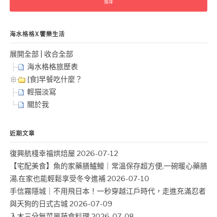
鍵
字:
海水格格X饗樂生活
展開全部
|
收合全部
海水格格旅歷表
[食]早餐吃什麼？
輕描淡寫
關於我
近期文章
復興航棧幸福烘焙屋
2026-07-12
【宅配美食】魚的家藥膳鱸鰻｜常溫保存超方便,一碗暖心藥膳
湯,在家也能輕鬆享受冬令進補
2026-07-10
手信霧隱城｜不用飛日本！一秒穿越江戶時代，走進充滿忍者
與天狗的日式古城
2026-07-09
入木三分無菜單蔬食料理
2026-07-08