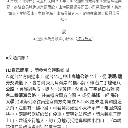
▲鼻頭「山海觀」設置於民國９１年，由交通部觀光局東北景管理處興
建，為結合長城步道景觀而設，山海觀接連鼻頭國小與鼻頭步道，美景
如畫，左邊看山，右邊望海，山海景緻宜人，是通往鼻頭步道最佳景
點。
▲這張圖為鼻頭國小所製（
按我放大
）
■交通資訊：
(1)自己開車
： 請參考交通路線圖
A.從台北方向過來： 從台北走
中山高速公路
北上，從
暖暖/瑞
芳交流道
下，會看到 東北角海岸 的標示牌，轉
台二丁線瑞八
公路
，會經過暖暖、碇內、瑞芳鎮，然後在 丁字路口右轉 接
台二線濱海公路 ，
往南邊宜蘭方向開
。
或從
基隆
，經
海洋
大學
沿濱海公路往南邊宜蘭方向開,在 87.5K 處,未進 鼻頭隧道
之前，左側有一條小路，可看到鼻頭國小大標示牌，唯因道路
狹小，兩邊都劃紅線禁止停車，警察執法嚴謹，請勿將車子開
上山，建議步行進入，約五分鐘可抵達鼻頭國小門口。（車輛
請停在鼻頭漁港附近的停車場。）