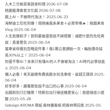
入木三分無菜單蔬食料理
2026-07-08
桃園龍潭客家文化館
2026-07-08
跟上AI，不被時代淘汰！
2025-06-23
海鮮迪士尼吃到爆！現撈痛風系美食＋必買零嘴🔥｜桃園美食
Vlog
2025-06-04
人生就像粽子！剝到最後還是逃不掉現實｜減肥什麼的先吃再
說｜真香警告
2025-06-04
電車省保養別忽略這件事！每1萬公里調胎一次，輪胎壽命延
長30%以上！
2025-06-04
你還不學AI？未來只有懂AI的人不會被淘汰！AI時代必學技能
⚠️
2025-06-04
懶人必看！老天爺牌免費高壓水柱洗車術，省錢又環保
2025-
06-04
好多好多，藏著那些說不出口的心事
2025-06-04
出國前別只訂機票！特斯拉出行接送機更安心｜旅遊接送小提
醒
2025-05-28
Gdesign AROMA 葉紙 森林擴香組 把森林帶回家
2025-05-