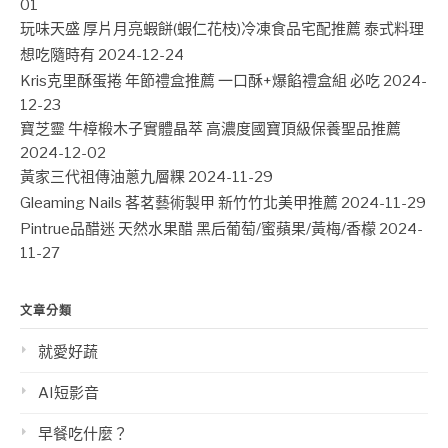
01
玩味天盛 厚片月亮蝦餅(蝦仁花枝)冷凍食品宅配推薦 泰式料理
想吃隨時有
2024-12-24
Kris克里酥蛋捲 年節禮盒推薦 一口酥+爆餡禮盒組 必吃
2024-
12-23
寶芝靈 牛樟椴木子實體晶萃 高濃度國寶頂級保養聖品推薦
2024-12-02
黃家三代祖傳油蔥九層粿
2024-11-29
Gleaming Nails 茖茗藝術製甲 新竹竹北美甲推薦
2024-11-29
Pintrue品醋迷 天然水果醋 黑后葡萄/蜜蘋果/黃梅/香檬
2024-
11-27
文章分類
就愛好蔬
AI短影音
早餐吃什麼？