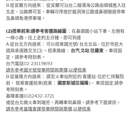
B.從宜蘭方向過來： 從宜蘭可沿台二線濱海公路由頭城進入往
北走，沿路標可至，車輛可停放於龍洞灣公園或鼻頭隧道停車
及鼻頭魚港停車場。
(2)搭車前來:請參考客運路線圖
：在鼻頭國小站下車，左側有
一條小路，往上走約五分鐘，即可到達
A.從台北方向過來： 可以搭乘國光號( 台北北站 – 位於市民大
道與承德路交叉口) 。搭乘路線：
台汽 北站 往羅東
，車班固
定，請參考時刻表。
台汽電話02-23119893
請先參考國光號發車時間與票價,以便搭乘
B.從基隆方向過來： 請至火車站附近的 客運站-位於仁祥醫院
前， 搭乘客運前來(搭乘：
國家新城往福隆
)， 車班固定.請參
考時刻表。
基隆客運(02)2432-3721
或從台北做火車到瑞芳，再轉車到鼻頭。請參考下面資訊。
請先參考基隆客運發車時間與票價,以便搭乘