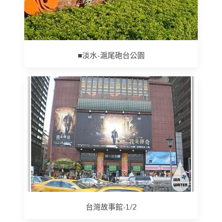
■淡水-滬尾砲台公園
台灣故事館-1/2