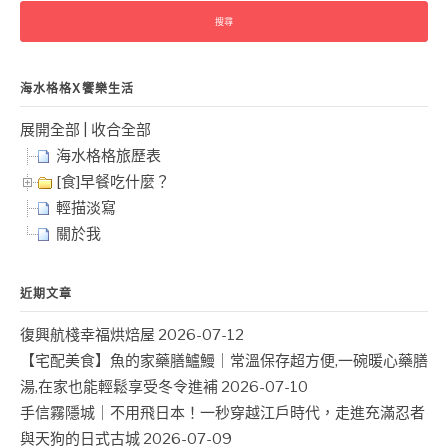
鍵
字:
海水格格X饗樂生活
展開全部
|
收合全部
海水格格旅歷表
[食]早餐吃什麼？
輕描淡寫
關於我
近期文章
復興航棧幸福烘焙屋
2026-07-12
【宅配美食】魚的家藥膳鱸鰻｜常溫保存超方便,一碗暖心藥膳
湯,在家也能輕鬆享受冬令進補
2026-07-10
手信霧隱城｜不用飛日本！一秒穿越江戶時代，走進充滿忍者
與天狗的日式古城
2026-07-09