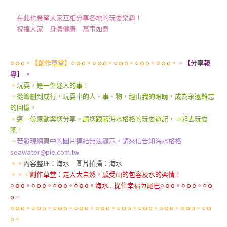
在此也希望大家互相分享各地的玩耍樂趣！
祝福大家 身體健康 萬事如意
○ｏo。【創作草堂】○ｏo。○ｏo。○ｏo。○ｏo。○ｏo。
。【分享報
導】 。
。
玩耍，是一件迷人的事！
。
從籌劃到成行，玩耍中的人、事、物，經由我的眼睛，成為永遠難忘
的回憶，
。
這一份感動與您分享。請您跟著海水格格的玩耍遊記，一起去玩耍
吧！
。
若發現網頁中的圖片連結無法顯示，請來信告知海水格格
seawater@pie.com.tw
。。
內容整理：海水 圖片拍攝：海水
。。。
創作草堂：走入大自然，感受山的包容及水的柔情！
○ｏo。○ｏo。○ｏo。○ｏo。海水…捉住幸福ㄉ尾巴○ｏo。○ｏo。○ｏ
o。
○ｏo。○ｏo。○ｏo。○ｏo。○ｏo。○ｏo。○ｏo。○ｏo。○ｏo。○ｏ
o。