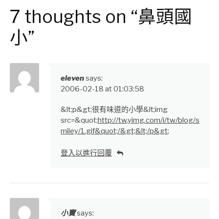
Reading
7 thoughts on “鼻頭國
小”
eleven
says:
2006-02-18 at 01:03:58
&lt;p&gt;很有味道的小學&lt;img
src=&quot;
http://tw.yimg.com/i/tw/blog/s
miley/1.gif&quot;/&gt;&lt;/p&gt
;
登入以進行回覆
小寶
says: