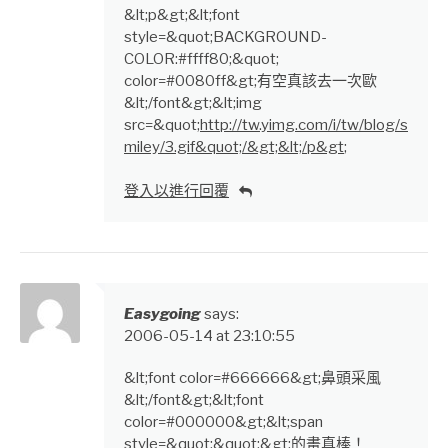
&lt;p&gt;&lt;font
style=&quot;BACKGROUND-
COLOR:#ffff80;&quot;
color=#0080ff&gt;有空真該去一次歐
&lt;/font&gt;&lt;img
src=&quot;
http://tw.yimg.com/i/tw/blog/s
miley/3.gif&quot;/&gt;&lt;/p&gt
;
登入以進行回覆
Easygoing
says:
2006-05-14 at 23:10:55
&lt;font color=#666666&gt;鼻頭采風
&lt;/font&gt;&lt;font
color=#000000&gt;&lt;span
style=&quot;&quot;&gt;的畫真棒！