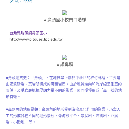
天氣：不熱
▲鼻頭國小校門口階梯
台北縣瑞芳鎮鼻頭國小
http://www.pitoues.tpc.edu.tw
▲護鼻頭
■鼻頭地質史：「鼻頭」，在地質學上屬於中新世的桂竹林層，主要是
由泥質砂岩、頁岩所構成的沉積岩層。由於地質走向和海岸線呈垂直的
關係，及受岩層抵抗侵蝕力量不同的影響，因而慢慢形成「鼻」狀的地
形特徵。
■鼻頭角的地形景觀：鼻頭角的地形受到海浪風化作用的影響，巧奪天
工的形成各種不同的地形景觀，像海蝕平台、蕈狀岩、蜂窩岩、豆腐
岩、小階地….等。