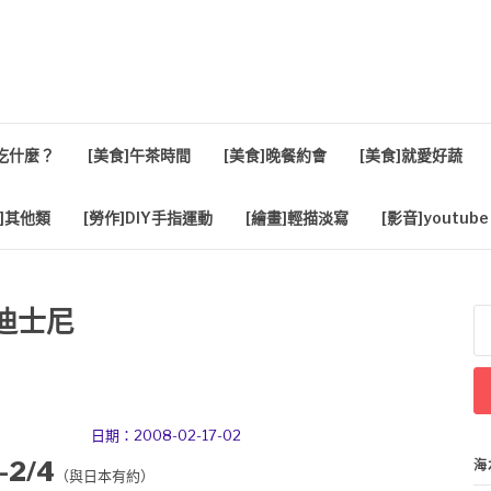
活
餐吃什麼？
[美食]午茶時間
[美食]晚餐約會
[美食]就愛好蔬
]其他類
[勞作]DIY手指運動
[繪畫]輕描淡寫
[影音]youtube
迪士尼
搜
尋
關
鍵
字
日期：2008-02-17-02
2/4
海
（與日本有約）