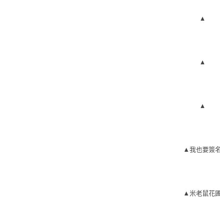
▲
▲
▲
▲我也要簽
▲米
老鼠花