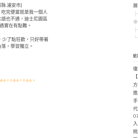
縣.浦安市]
展
吃完便當就是我一個人
言語也不通，迪士尼園區
相遇實在有點難。
少了點狂歡，只好帶著
角落，學習獨立。
近
復
【
ｏo。○ｏo。○ｏo。
方
進
手
代
0
入
桃