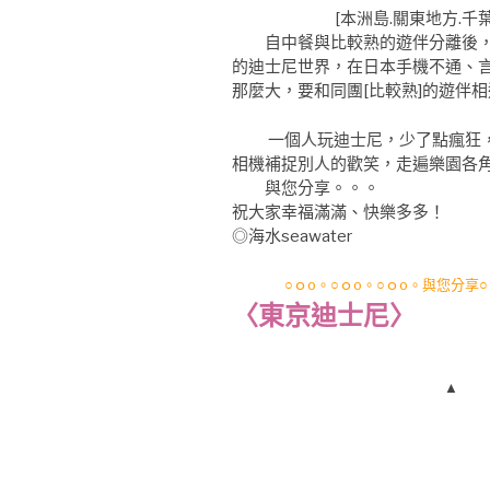
[本洲島.關東地方.千葉
自中餐與比較熟的遊伴分離後，
的迪士尼世界，在日本手機不通、
那麼大，要和同團[比較熟]的遊伴
一個人玩迪士尼，少了點瘋狂，
相機補捉別人的歡笑，走遍樂園各
與您分享。。。
祝大家幸福滿滿、快樂多多！
◎海水seawater
○ｏo。○ｏo。○ｏo。與您分享○
〈
東京迪士尼
〉
▲