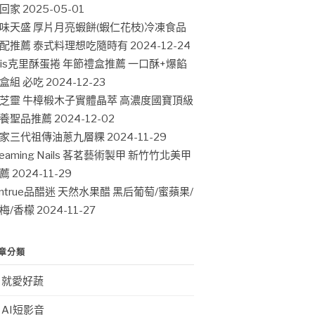
回家
2025-05-01
味天盛 厚片月亮蝦餅(蝦仁花枝)冷凍食品
配推薦 泰式料理想吃隨時有
2024-12-24
ris克里酥蛋捲 年節禮盒推薦 一口酥+爆餡
盒組 必吃
2024-12-23
芝靈 牛樟椴木子實體晶萃 高濃度國寶頂級
養聖品推薦
2024-12-02
家三代祖傳油蔥九層粿
2024-11-29
leaming Nails 茖茗藝術製甲 新竹竹北美甲
薦
2024-11-29
intrue品醋迷 天然水果醋 黑后葡萄/蜜蘋果/
梅/香檬
2024-11-27
章分類
就愛好蔬
AI短影音