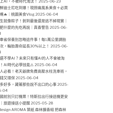
上AI，不被時代淘汰！
2025-06-23
鮮迪士尼吃到爆！現撈痛風系美食＋必買
嘴🔥｜桃園美食Vlog
2025-06-04
生就像粽子！剝到最後還是逃不掉現實｜
肥什麼的先吃再說｜真香警告
2025-06-
4
車省保養別忽略這件事！每1萬公里調胎
次，輪胎壽命延長30%以上！
2025-06-
4
還不學AI？未來只有懂AI的人不會被淘
！AI時代必學技能⚠️
2025-06-04
人必看！老天爺牌免費高壓水柱洗車術，
錢又環保
2025-06-04
多好多，藏著那些說不出口的心事
2025-
6-04
國前別只訂機票！特斯拉出行接送機更安
｜旅遊接送小提醒
2025-05-28
design AROMA 葉紙 森林擴香組 把森林