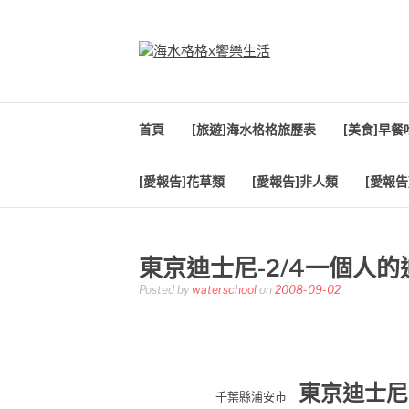
Skip
to
content
海水格格X饗樂生
吃喝玩樂到處趴趴造
首頁
[旅遊]海水格格旅歷表
[美食]早
[愛報告]花草類
[愛報告]非人類
[愛報告
東京迪士尼-2/4一個人的
Posted by
waterschool
on
2008-09-02
東京迪士尼-
千葉縣浦安市