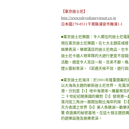
【東京迪士尼】
http://www.tokyodisneyresort.co.jp
日本國279-8511千葉縣浦安市舞濱1-1
■東京迪士尼樂園：令人嚮往的迪士尼電
現在東京迪士尼樂園。在七大主題區域裡
娛樂表演。琳瑯滿目的迪士尼商品，也令
迪士尼卡通人物率隊的大遊行更是不容錯
活動，總是令人耳目一新、百來不厭。晚
煙火雷射表演。《若遇天候不佳，遊行與
■東京迪士尼海洋：於2001年隆重開幕
以大海為主題的嶄新迪士尼世界。 充滿
港，分別是【1】地中海港灣～羅曼蒂克
二 十世紀初期美國的鄉愁【3】發現港～
落河底三角洲～展開加勒比海岸的探 【
天方夜譚之世界【6】美人魚礁湖～歡樂
驚 奇詭異的秘密基地。在這七個主題迥
的遊樂設施及娛樂表演。