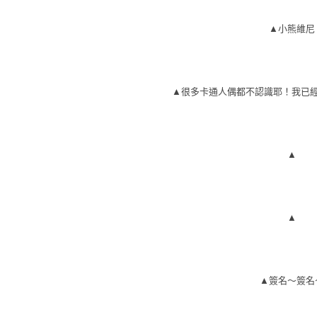
▲小熊維尼
▲很多卡通人偶都不認識耶
！我已
▲
▲
▲簽名～簽名