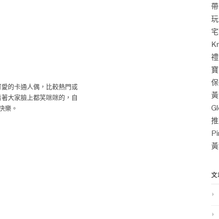
帶
玩
宅
K
禮
寶
保
可愛的卡通人偶，比較熱門或
黃
看著大家臉上都笑咪咪的，自
G
快樂。
推
P
黃
文