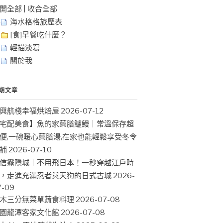
開全部
|
收合全部
海水格格旅歷表
[食]早餐吃什麼？
輕描淡寫
關於我
期文章
興航棧幸福烘焙屋
2026-07-12
宅配美食】魚的家藥膳鱸鰻｜常溫保存超
便,一碗暖心藥膳湯,在家也能輕鬆享受冬令
補
2026-07-10
信霧隱城｜不用飛日本！一秒穿越江戶時
，走進充滿忍者與天狗的日式古城
2026-
7-09
木三分無菜單蔬食料理
2026-07-08
園龍潭客家文化館
2026-07-08