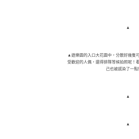
▲
▲遊樂園的入口大花園中，分散好幾隻
受歡迎的人偶，還得排隊等候拍照呢！
己也被感染了一點
▲
▲