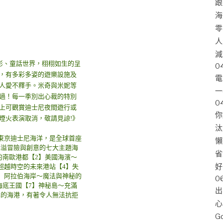
跟
海
零
人
減
影、童話世界，栩栩如生的呈
0
，有多彩多姿的遊樂設施及
電
人愛不釋手。米奇與米妮等
一
過！每一季別出心裁的特別
0
上可觀賞迪士尼夜間遊行或
你
煙火表演取消，敬請見諒!》
汰
的東京迪士尼海洋，是全球首座
懶
洋溢冒險與創意的七大主題海
省
的南歐港都【2】美國海濱～
好
超越時空的未來港站【4】失
5】阿拉伯海岸～魔法與神秘的
0
海底王國【7】神秘島～充滿
出
異的海港，有著令人無法抗拒
心
G