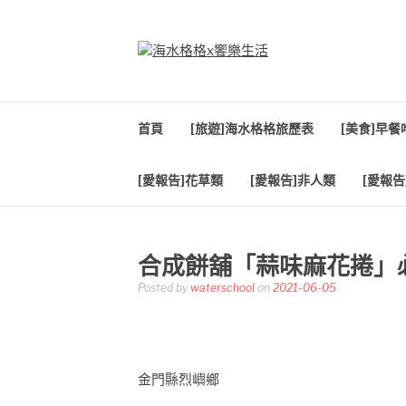
Skip
to
content
海水格格X饗樂生
吃喝玩樂到處趴趴造
首頁
[旅遊]海水格格旅歷表
[美食]早
[愛報告]花草類
[愛報告]非人類
[愛報告
合成餅舖「蒜味麻花捲」
Posted by
waterschool
on
2021-06-05
金門縣烈嶼鄉