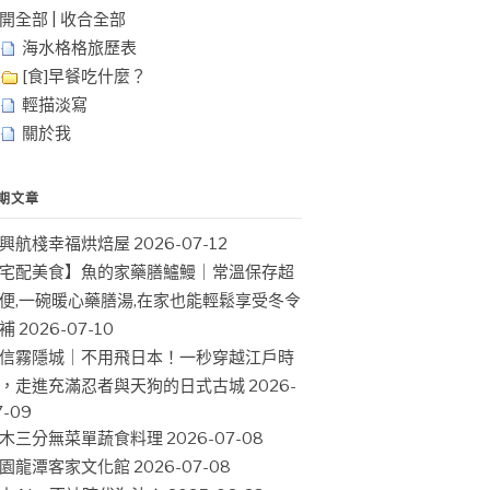
開全部
|
收合全部
海水格格旅歷表
[食]早餐吃什麼？
輕描淡寫
關於我
期文章
興航棧幸福烘焙屋
2026-07-12
宅配美食】魚的家藥膳鱸鰻｜常溫保存超
便,一碗暖心藥膳湯,在家也能輕鬆享受冬令
補
2026-07-10
信霧隱城｜不用飛日本！一秒穿越江戶時
，走進充滿忍者與天狗的日式古城
2026-
7-09
木三分無菜單蔬食料理
2026-07-08
園龍潭客家文化館
2026-07-08