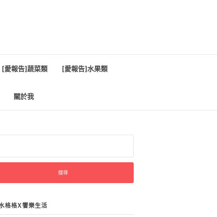
[愛報告]蔬菜類
[愛報告]水果類
關於我
:
水格格X饗樂生活