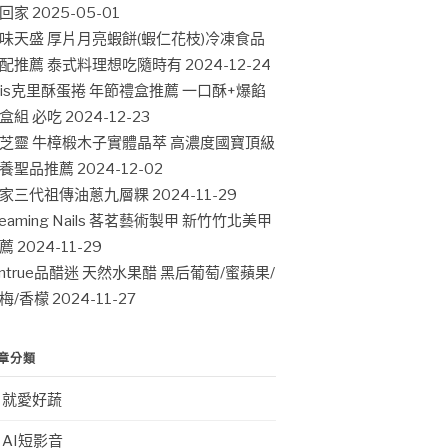
回家
2025-05-01
味天盛 厚片月亮蝦餅(蝦仁花枝)冷凍食品
配推薦 泰式料理想吃隨時有
2024-12-24
ris克里酥蛋捲 年節禮盒推薦 一口酥+爆餡
盒組 必吃
2024-12-23
芝靈 牛樟椴木子實體晶萃 高濃度國寶頂級
養聖品推薦
2024-12-02
家三代祖傳油蔥九層粿
2024-11-29
leaming Nails 茖茗藝術製甲 新竹竹北美甲
薦
2024-11-29
intrue品醋迷 天然水果醋 黑后葡萄/蜜蘋果/
梅/香檬
2024-11-27
章分類
就愛好蔬
AI短影音