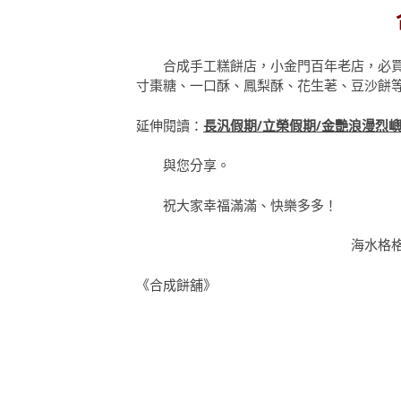
合成手工糕餅店，小金門百年老店，必買
寸棗糖、一口酥、鳳梨酥、花生荖、豆沙餅
延伸閱讀：
長汎假期/立榮假期/金艷浪漫烈嶼
與
您分享。
祝大家幸福滿滿、快樂多多！
海水格格S
《合成餅舖》