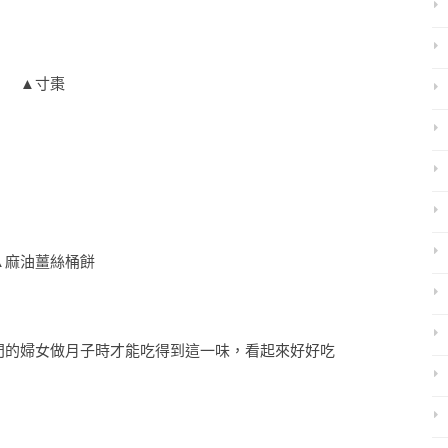
▲寸棗
▲麻油薑絲桶餅
門的婦女做月子時才能吃得到這一味，看起來好好吃