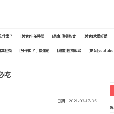
活
餐吃什麼？
[美食]午茶時間
[美食]晚餐約會
[美食]就愛好蔬
]其他類
[勞作]DIY手指運動
[繪畫]輕描淡寫
[影音]youtube
必吃
搜
尋
關
鍵
字
日期：2021-03-17-05
海