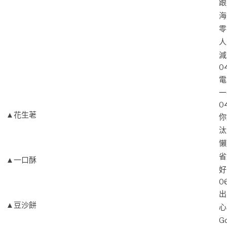
跟
海
零
人
減
0
電
一
0
▲花生荖
你
汰
懶
省
▲一口酥
好
0
出
▲豆沙餅
心
G