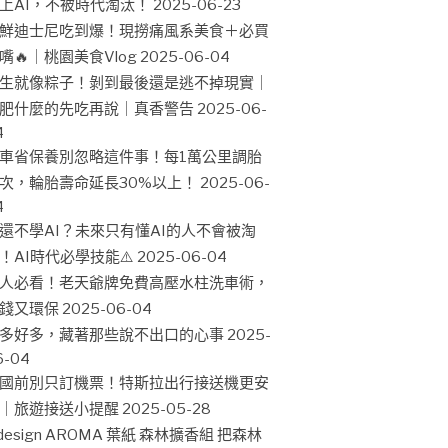
上AI，不被時代淘汰！
2025-06-23
鮮迪士尼吃到爆！現撈痛風系美食＋必買
嘴🔥｜桃園美食Vlog
2025-06-04
生就像粽子！剝到最後還是逃不掉現實｜
肥什麼的先吃再說｜真香警告
2025-06-
4
車省保養別忽略這件事！每1萬公里調胎
次，輪胎壽命延長30%以上！
2025-06-
4
還不學AI？未來只有懂AI的人不會被淘
！AI時代必學技能⚠️
2025-06-04
人必看！老天爺牌免費高壓水柱洗車術，
錢又環保
2025-06-04
多好多，藏著那些說不出口的心事
2025-
6-04
國前別只訂機票！特斯拉出行接送機更安
｜旅遊接送小提醒
2025-05-28
design AROMA 葉紙 森林擴香組 把森林