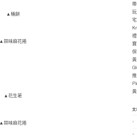
帶
玩
▲桶餅
宅
K
禮
▲蒜味麻花捲
寶
保
黃
G
推
P
黃
▲花生荖
文
▲蒜味麻花捲