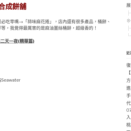
合成餅舖
展
必吃零嘴→「蒜味麻花捲」，店內還有很多產品，桶餅、
等等，我覺得最厲害的是麻油薑絲桶餅，超級香的！
二天一夜(精華篇)
近
復
【
eawater
方
進
手
代
0
入
桃