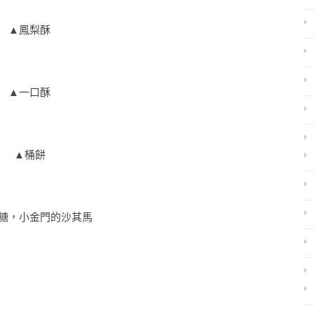
▲鳳梨酥
▲一口酥
▲桶餅
糖，小金門的沙其馬