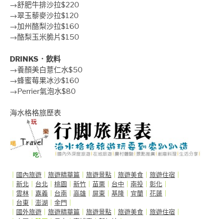
→舒肥牛排沙拉$220
→翠玉藜麥沙拉$120
→加州酪梨沙拉$160
→酪梨玉米脆片$150
DRINKS．飲料
→養顏美白薏仁水$50
→蜂蜜莓果冰沙$160
→Perrier氣泡水$80
海水格格旅歷表
｜
國內旅遊
｜
旅遊精華篇
｜
旅遊景點
｜
旅遊美食
｜
旅遊住宿
｜
｜
新北
｜
台北
｜
桃園
｜
新竹
｜
苗栗
｜
台中
｜
南投
｜
彰化
｜
｜
雲林
｜
嘉義
｜
台南
｜
高雄
｜
屏東
｜
基隆
｜
宜蘭
｜
花蓮
｜
｜
台東
｜
澎湖
｜
金門
｜
｜
國外旅遊
｜
旅遊精華篇
｜
旅遊景點
｜
旅遊美食
｜
旅遊住宿
｜