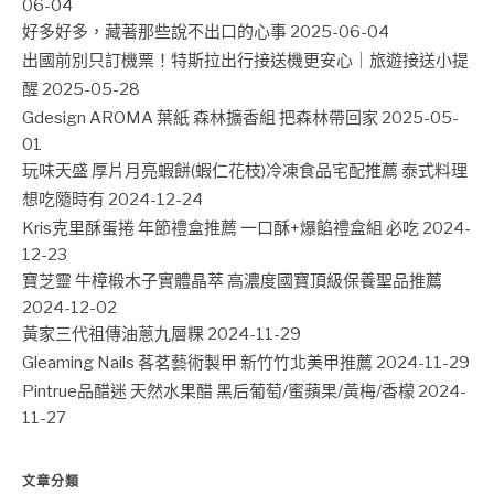
06-04
好多好多，藏著那些說不出口的心事
2025-06-04
出國前別只訂機票！特斯拉出行接送機更安心｜旅遊接送小提
醒
2025-05-28
Gdesign AROMA 葉紙 森林擴香組 把森林帶回家
2025-05-
01
玩味天盛 厚片月亮蝦餅(蝦仁花枝)冷凍食品宅配推薦 泰式料理
想吃隨時有
2024-12-24
Kris克里酥蛋捲 年節禮盒推薦 一口酥+爆餡禮盒組 必吃
2024-
12-23
寶芝靈 牛樟椴木子實體晶萃 高濃度國寶頂級保養聖品推薦
2024-12-02
黃家三代祖傳油蔥九層粿
2024-11-29
Gleaming Nails 茖茗藝術製甲 新竹竹北美甲推薦
2024-11-29
Pintrue品醋迷 天然水果醋 黑后葡萄/蜜蘋果/黃梅/香檬
2024-
11-27
文章分類