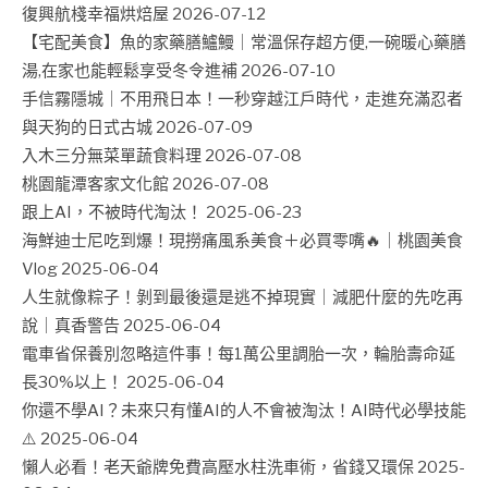
復興航棧幸福烘焙屋
2026-07-12
【宅配美食】魚的家藥膳鱸鰻｜常溫保存超方便,一碗暖心藥膳
湯,在家也能輕鬆享受冬令進補
2026-07-10
手信霧隱城｜不用飛日本！一秒穿越江戶時代，走進充滿忍者
與天狗的日式古城
2026-07-09
入木三分無菜單蔬食料理
2026-07-08
桃園龍潭客家文化館
2026-07-08
跟上AI，不被時代淘汰！
2025-06-23
海鮮迪士尼吃到爆！現撈痛風系美食＋必買零嘴🔥｜桃園美食
Vlog
2025-06-04
人生就像粽子！剝到最後還是逃不掉現實｜減肥什麼的先吃再
說｜真香警告
2025-06-04
電車省保養別忽略這件事！每1萬公里調胎一次，輪胎壽命延
長30%以上！
2025-06-04
你還不學AI？未來只有懂AI的人不會被淘汰！AI時代必學技能
⚠️
2025-06-04
懶人必看！老天爺牌免費高壓水柱洗車術，省錢又環保
2025-