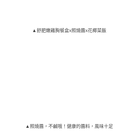
▲舒肥嫩雞胸餐盒x照燒醬x花椰菜飯
▲照燒醬，不鹹哦！健康的醬料，風味十足