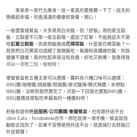
來來來～來竹北美食，這一家真的要推薦一下了，這天的
晚餐超幸福，吃進滿滿的健康和營養，開心！
一般便當或餐盒，大多是用白米飯，但「舒飯」用的是五穀
飯，五穀還不只是一般五穀哦，還加了紅藜，不過我這天不是
吃
紅藜五穀飯
，而是把飯換成
花椰菜飯
，什麼是花椰菜飯？～
就是把白花椰菜切成細丁當做飯吃，無澱粉高纖維的飯，你說
健康不健康！真的吃起來很沒有負擔，好吃又刷嘴，我覺得我
可以一次吃二份，哈哈哈！
便當餐盒有五種主食可以選擇，醬料有六種口味可以選擇：
BBQ醬/咖哩醬/胡麻醬/照燒醬/泰式酸辣/韓式辣醬，本想點
BBQ醬，沒想到竟然賣完了，可惡～下回我也要點BBQ醬，
BBQ醬應該是點吃率最高的一種醬料吧！
舒飯有提供
外送服務
/
公司團購
/
會議餐盒
，也有跟外送平台
Uber Eats、foodpanda合作，想吃就滑一滑手機，餐盒就自
動跑去找你了，如果不習慣使用外送平台，就直接打去舒飯訂
外送餐囉！