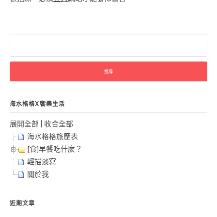
搜
尋
關
鍵
字:
海水格格X饗樂生活
展開全部
|
收合全部
海水格格旅歷表
[食]早餐吃什麼？
輕描淡寫
關於我
近期文章