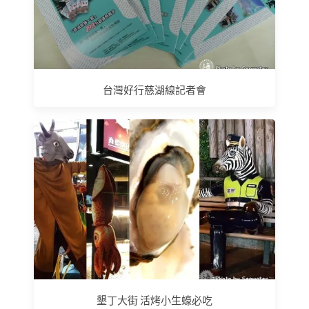
台灣好行慈湖線記者會
墾丁大街 活烤小生蠔必吃