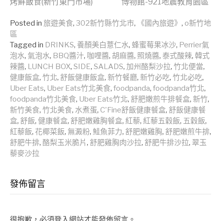
烤鮮飯食(新竹東門市場)
博物館-921地震教育園區
Reading
Posted in
旅遊美食
,
302新竹縣竹北市
,
《國內旅遊》
,
o新竹地
區
Tagged in
DRINKS
,
養顏美白薏仁水
,
蜂蜜莓果冰沙
,
Perrier氣
泡水
,
氣泡水
,
BBQ醬汁
,
咖哩醬
,
胡麻醬
,
照燒醬
,
泰式酸辣
,
韓式
辣醬
,
LUNCH BOX
,
SIDE
,
SALADS
,
加州酪梨沙拉
,
竹北便當
,
健康飯盒
,
竹北
,
舒飯健康飯盒
,
新竹餐廳
,
新竹必吃
,
竹北必吃
,
Uber Eats
,
Uber Eats竹北美食
,
foodpanda
,
foodpanda竹北
,
foodpanda竹北美食
,
Uber Eats竹北
,
舒肥嫩煎牛排餐盒
,
新竹
,
新竹美食
,
竹北美食
,
水煮蛋
,
C'Fine舒飯健康餐盒
,
舒飯健康餐
盒
,
舒飯
,
健康餐盒
,
舒肥嫩雞胸餐盒
,
紅藜
,
紅藜五穀飯
,
五穀飯
,
紅藜飯
,
花椰菜飯
,
無澱粉
,
鮭魚菲力
,
舒肥嫩雞胸
,
舒肥嫩煎牛排
,
舒肥牛排
,
酪梨玉米脆片
,
舒肥雞胸肉沙拉
,
舒肥牛排沙拉
,
翠玉
藜麥沙拉
發佈留言
很抱歉，必須
登入
網站才能發佈留言。