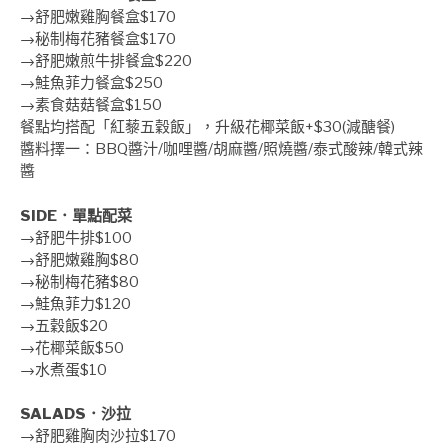
→舒肥嫩雞胸餐盒$170
→秘制梅花豬餐盒$170
→舒肥嫩煎牛排餐盒$220
→鮭魚菲力餐盒$250
→素食菇菇餐盒$150
餐點均搭配「紅藜五穀飯」，升級花椰菜飯+$30(減醣餐)
醬料擇一：BBQ醬汁/咖哩醬/胡麻醬/照燒醬/泰式酸辣/韓式辣
醬
SIDE．單點配菜
→舒肥牛排$100
→舒肥嫩雞胸$80
→秘制梅花豬$80
→鮭魚菲力$120
→五穀飯$20
→花椰菜飯$50
→水煮蛋$10
SALADS．沙拉
→舒肥雞胸肉沙拉$170