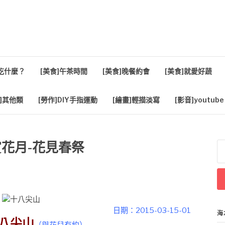
活
餐吃什麼？
[美食]午茶時間
[美食]晚餐約會
[美食]就愛好蔬
]其他類
[勞作]DIY手指運動
[繪畫]輕描淡寫
[影音]youtube
賞花月-花見春祭
搜
尋
關
鍵
字
日期：2015-03-15-01
海
八尖山