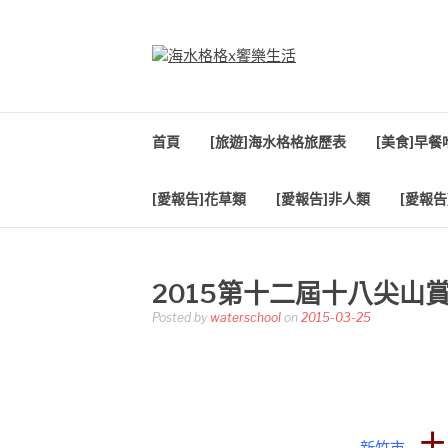
Skip
to
content
海水格格X饗樂生
吃喝玩樂到處趴趴造
首頁
[旅遊]海水格格旅歷表
[美食]早
[愛報告]花草類
[愛報告]非人類
[愛報告
2015第十二屆十八尖山
Posted by
waterschool
on
2015-03-25
十