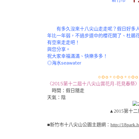
新竹市
有多久沒來十八尖山走走呢？假日好多人
年比一年弱，不過步道中的櫻花開了、杜鵑
有空來走走吧！
與
您分享。
祝大家幸福滿滿、快樂多多！
◎海水seawater
○ｏo。○ｏo。○ｏ
〈2015第十二屆十八尖山賞花月-花見春祭
時間
：假日隨走
天氣：陰
▲2015第十
■新竹市十八尖山公園主題網：
http://18park.