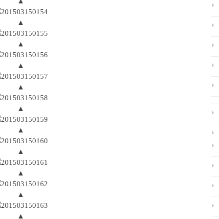
▲
▲
▲
▲
▲
▲
▲
▲
▲
▲
▲