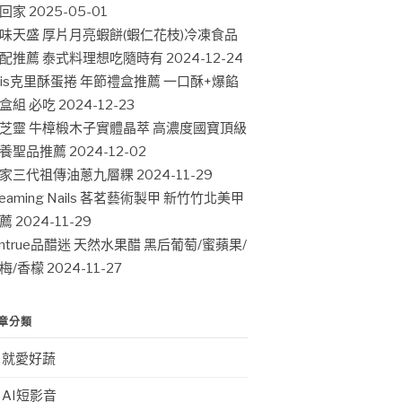
回家
2025-05-01
味天盛 厚片月亮蝦餅(蝦仁花枝)冷凍食品
配推薦 泰式料理想吃隨時有
2024-12-24
ris克里酥蛋捲 年節禮盒推薦 一口酥+爆餡
盒組 必吃
2024-12-23
芝靈 牛樟椴木子實體晶萃 高濃度國寶頂級
養聖品推薦
2024-12-02
家三代祖傳油蔥九層粿
2024-11-29
leaming Nails 茖茗藝術製甲 新竹竹北美甲
薦
2024-11-29
intrue品醋迷 天然水果醋 黑后葡萄/蜜蘋果/
梅/香檬
2024-11-27
章分類
就愛好蔬
AI短影音