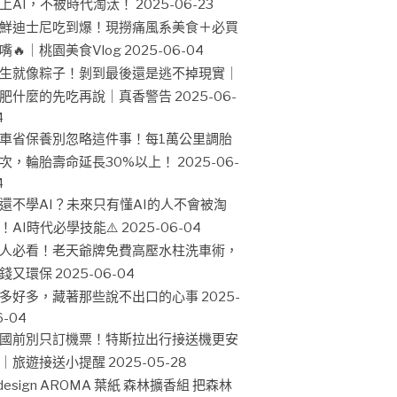
上AI，不被時代淘汰！
2025-06-23
鮮迪士尼吃到爆！現撈痛風系美食＋必買
嘴🔥｜桃園美食Vlog
2025-06-04
生就像粽子！剝到最後還是逃不掉現實｜
肥什麼的先吃再說｜真香警告
2025-06-
4
車省保養別忽略這件事！每1萬公里調胎
次，輪胎壽命延長30%以上！
2025-06-
4
還不學AI？未來只有懂AI的人不會被淘
！AI時代必學技能⚠️
2025-06-04
人必看！老天爺牌免費高壓水柱洗車術，
錢又環保
2025-06-04
多好多，藏著那些說不出口的心事
2025-
6-04
國前別只訂機票！特斯拉出行接送機更安
｜旅遊接送小提醒
2025-05-28
design AROMA 葉紙 森林擴香組 把森林