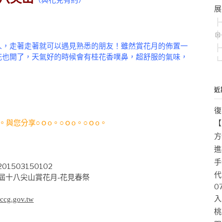
（
與花兒有約
）
展
，走著走著就可以遇見熟悉的朋友！雖然賞花月的佈置一
花也開了，天氣好的時候會有桂花香噗鼻，超舒服的氣味，
近
復
o。與您分享○ｏo。○ｏo。○ｏo。
【
〉
方
進
手
代
二屆十八尖山賞花月-花見春祭
0
入
hccg.gov.tw
桃