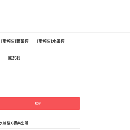
[愛報告]蔬菜類
[愛報告]水果類
關於我
:
水格格X饗樂生活