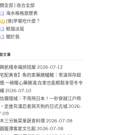
開全部
|
收合全部
海水格格旅歷表
[食]早餐吃什麼？
輕描淡寫
關於我
期文章
興航棧幸福烘焙屋
2026-07-12
宅配美食】魚的家藥膳鱸鰻｜常溫保存超
便,一碗暖心藥膳湯,在家也能輕鬆享受冬令
補
2026-07-10
信霧隱城｜不用飛日本！一秒穿越江戶時
，走進充滿忍者與天狗的日式古城
2026-
7-09
木三分無菜單蔬食料理
2026-07-08
園龍潭客家文化館
2026-07-08