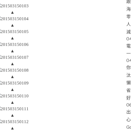
跟
海
▲
零
人
▲
減
▲
0
電
▲
一
0
▲
你
汰
▲
懶
▲
省
好
▲
0
出
▲
心
G
▲