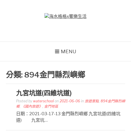
Skip
to
content
海水格格X饗樂生活
吃喝玩樂到處趴趴造
MENU
分類:
894金門縣烈嶼鄉
九宮坑道(四維坑道)
Posted by
waterschool
on
2021-06-06
in
旅遊景點
,
894金門縣烈嶼
鄉
,
《國內旅遊》
,
金門地區
日期：2021-03-17-13 金門縣烈嶼鄉 九宮坑道(四維坑
道) 九宮坑…