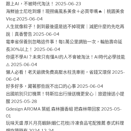
跟上AI，不被時代淘汰！
2025-06-23
海鮮迪士尼吃到爆！現撈痛風系美食＋必買零嘴🔥｜桃園美食
Vlog
2025-06-04
人生就像粽子！剝到最後還是逃不掉現實｜減肥什麼的先吃再
說｜真香警告
2025-06-04
電車省保養別忽略這件事！每1萬公里調胎一次，輪胎壽命延
長30%以上！
2025-06-04
你還不學AI？未來只有懂AI的人不會被淘汰！AI時代必學技能
⚠️
2025-06-04
懶人必看！老天爺牌免費高壓水柱洗車術，省錢又環保
2025-
06-04
好多好多，藏著那些說不出口的心事
2025-06-04
出國前別只訂機票！特斯拉出行接送機更安心｜旅遊接送小提
醒
2025-05-28
Gdesign AROMA 葉紙 森林擴香組 把森林帶回家
2025-05-
01
玩味天盛 厚片月亮蝦餅(蝦仁花枝)冷凍食品宅配推薦 泰式料理
想吃隨時有
2024-12-24