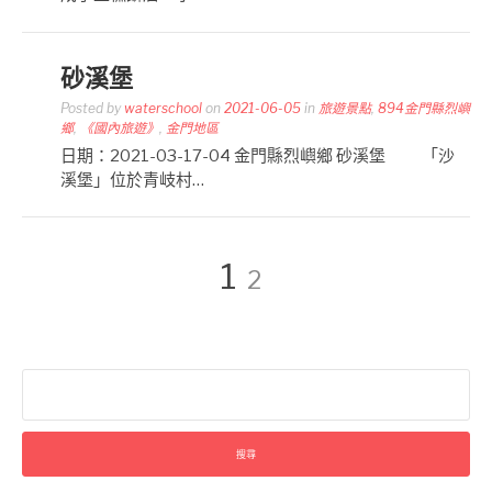
砂溪堡
Posted by
waterschool
on
2021-06-05
in
旅遊景點
,
894金門縣烈嶼
鄉
,
《國內旅遊》
,
金門地區
日期：2021-03-17-04 金門縣烈嶼鄉 砂溪堡 「沙
溪堡」位於青岐村…
文
Page
Page
1
2
章
搜
分
尋
關
鍵
字: