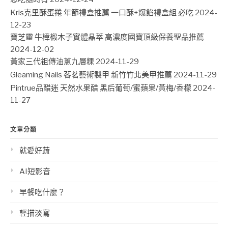
Kris克里酥蛋捲 年節禮盒推薦 一口酥+爆餡禮盒組 必吃
2024-
12-23
寶芝靈 牛樟椴木子實體晶萃 高濃度國寶頂級保養聖品推薦
2024-12-02
黃家三代祖傳油蔥九層粿
2024-11-29
Gleaming Nails 茖茗藝術製甲 新竹竹北美甲推薦
2024-11-29
Pintrue品醋迷 天然水果醋 黑后葡萄/蜜蘋果/黃梅/香檬
2024-
11-27
文章分類
就愛好蔬
AI短影音
早餐吃什麼？
輕描淡寫