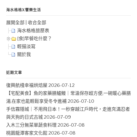
頁
海水格格X饗樂生活
展開全部
|
收合全部
海水格格旅歷表
[食]早餐吃什麼？
輕描淡寫
關於我
近期文章
復興航棧幸福烘焙屋
2026-07-12
【宅配美食】魚的家藥膳鱸鰻｜常溫保存超方便,一碗暖心藥膳
湯,在家也能輕鬆享受冬令進補
2026-07-10
手信霧隱城｜不用飛日本！一秒穿越江戶時代，走進充滿忍者
與天狗的日式古城
2026-07-09
入木三分無菜單蔬食料理
2026-07-08
桃園龍潭客家文化館
2026-07-08