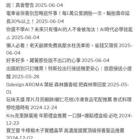
說｜真香警告
2025-06-04
電車省保養別忽略這件事！每1萬公里調胎一次，輪胎壽命延
長30%以上！
2025-06-04
你還不學AI？未來只有懂AI的人不會被淘汰！AI時代必學技能
⚠️
2025-06-04
懶人必看！老天爺牌免費高壓水柱洗車術，省錢又環保
2025-
06-04
好多好多，藏著那些說不出口的心事
2025-06-04
出國前別只訂機票！特斯拉出行接送機更安心｜旅遊接送小提
醒
2025-05-28
Gdesign AROMA 葉紙 森林擴香組 把森林帶回家
2025-05-
01
玩味天盛 厚片月亮蝦餅(蝦仁花枝)冷凍食品宅配推薦 泰式料理
想吃隨時有
2024-12-24
Kris克里酥蛋捲 年節禮盒推薦 一口酥+爆餡禮盒組 必吃
2024-
12-23
寶芝靈 牛樟椴木子實體晶萃 高濃度國寶頂級保養聖品推薦
2024-12-02