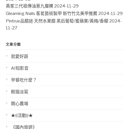
黃家三代祖傳油蔥九層粿
2024-11-29
Gleaming Nails 茖茗藝術製甲 新竹竹北美甲推薦
2024-11-29
Pintrue品醋迷 天然水果醋 黑后葡萄/蜜蘋果/黃梅/香檬
2024-
11-27
文章分類
就愛好蔬
AI短影音
早餐吃什麼？
輕描淡寫
開心農場
★((活動))★
《國內旅遊》