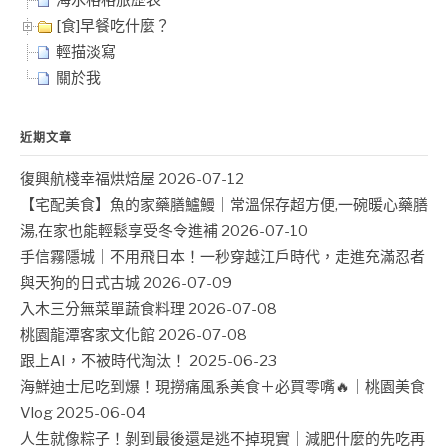
海水格格旅歷表
[食]早餐吃什麼？
輕描淡寫
關於我
近期文章
復興航棧幸福烘焙屋
2026-07-12
【宅配美食】魚的家藥膳鱸鰻｜常溫保存超方便,一碗暖心藥膳
湯,在家也能輕鬆享受冬令進補
2026-07-10
手信霧隱城｜不用飛日本！一秒穿越江戶時代，走進充滿忍者
與天狗的日式古城
2026-07-09
入木三分無菜單蔬食料理
2026-07-08
桃園龍潭客家文化館
2026-07-08
跟上AI，不被時代淘汰！
2025-06-23
海鮮迪士尼吃到爆！現撈痛風系美食＋必買零嘴🔥｜桃園美食
Vlog
2025-06-04
人生就像粽子！剝到最後還是逃不掉現實｜減肥什麼的先吃再