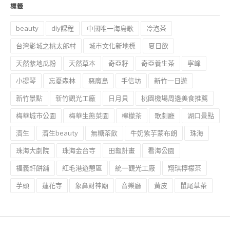
標籤
beauty
diy課程
中國唯一海島歌
冷泡茶
台灣影城之桃太郎村
城市文化新地標
夏日飲
天然紫地瓜粉
天然草本
奇亞籽
奇亞養生茶
寧峰
小提琴
忘憂森林
惡魔島
手信坊
新竹一日遊
新竹景點
新竹觀光工廠
日月貝
桃園機場周邊美食推薦
梅華城市公園
梅華生態菜園
檸檬茶
歌劇廳
湖口景點
濟生
濟生beauty
無糖茶飲
牛奶紫芋蒙布朗
珠海
珠海大劇院
珠海金台寺
田龜計畫
看海公園
福義軒餅舖
紅毛港遊憩區
統一觀光工廠
翔琪檸檬茶
芋頭
蓮花寺
象鼻財神廟
音樂廳
黃皮
鼠尾草茶