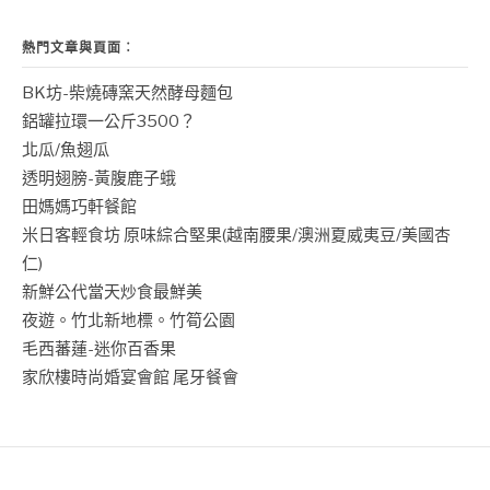
熱門文章與頁面︰
BK坊-柴燒磚窯天然酵母麵包
鋁罐拉環一公斤3500？
北瓜/魚翅瓜
透明翅膀-黃腹鹿子蛾
田媽媽巧軒餐館
米日客輕食坊 原味綜合堅果(越南腰果/澳洲夏威夷豆/美國杏
仁)
新鮮公代當天炒食最鮮美
夜遊。竹北新地標。竹筍公園
毛西蕃蓮-迷你百香果
家欣樓時尚婚宴會館 尾牙餐會