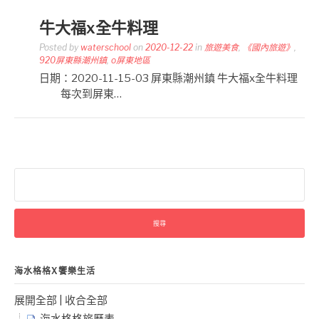
牛大福x全牛料理
Posted by
waterschool
on
2020-12-22
in
旅遊美食
,
《國內旅遊》
,
920屏東縣潮州鎮
,
o屏東地區
日期：2020-11-15-03 屏東縣潮州鎮 牛大福x全牛料理
每次到屏東…
搜
尋
關
鍵
字:
海水格格X饗樂生活
展開全部
|
收合全部