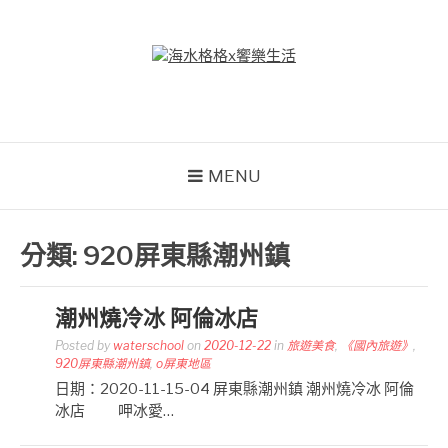
Skip
to
content
海水格格X饗樂生活
吃喝玩樂到處趴趴造
MENU
分類:
920屏東縣潮州鎮
潮州燒冷冰 阿倫冰店
Posted by
waterschool
on
2020-12-22
in
旅遊美食
,
《國內旅遊》
,
920屏東縣潮州鎮
,
o屏東地區
日期：2020-11-15-04 屏東縣潮州鎮 潮州燒冷冰 阿倫
冰店 呷冰愛…