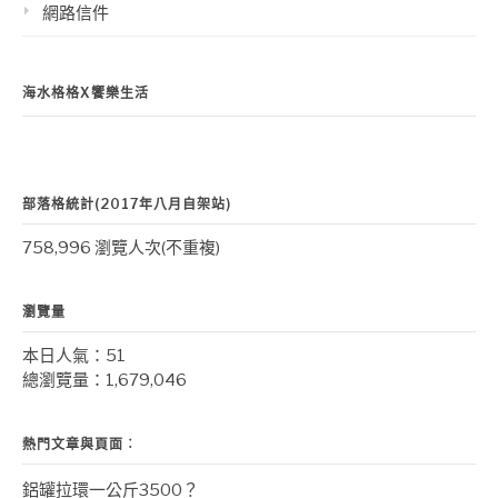
網路信件
海水格格X饗樂生活
部落格統計(2017年八月自架站)
758,996 瀏覽人次(不重複)
瀏覽量
本日人氣：51
總瀏覽量：1,679,046
熱門文章與頁面︰
鋁罐拉環一公斤3500？