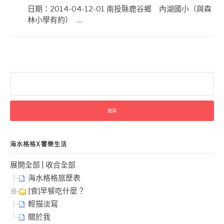
日期：2014-04-12-01 南投縣鹿谷鄉 內湖國小（與森
林小學有約） …
搜
尋
關
鍵
字:
海水格格X饗樂生活
展開全部
|
收合全部
海水格格旅歷表
[食]早餐吃什麼？
輕描淡寫
關於我