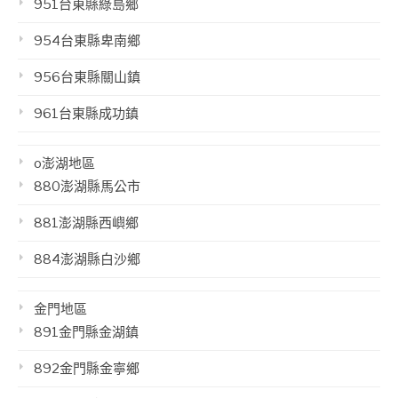
951台東縣綠島鄉
954台東縣卑南鄉
956台東縣關山鎮
961台東縣成功鎮
o澎湖地區
880澎湖縣馬公市
881澎湖縣西嶼鄉
884澎湖縣白沙鄉
金門地區
891金門縣金湖鎮
892金門縣金寧鄉