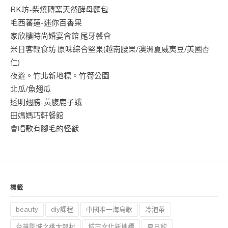
BK坊-柴燒磚窯天然酵母麵包
毛西蕃蓮-迷你百香果
家欣樓時尚婚宴會館 尾牙餐會
米日客輕食坊 原味綜合堅果(越南腰果/澳洲夏威夷豆/美國杏
仁)
夜遊。竹北新地標。竹筍公園
北瓜/魚翅瓜
透明翅膀-黃腹鹿子蛾
田媽媽巧軒餐館
會唱歌有腳毛的怪獸
標籤
beauty
diy課程
中國唯一海島歌
冷泡茶
台灣影城之桃太郎村
城市文化新地標
夏日飲