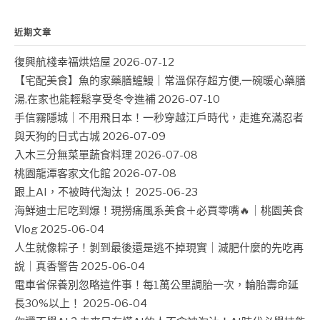
近期文章
復興航棧幸福烘焙屋
2026-07-12
【宅配美食】魚的家藥膳鱸鰻｜常溫保存超方便,一碗暖心藥膳
湯,在家也能輕鬆享受冬令進補
2026-07-10
手信霧隱城｜不用飛日本！一秒穿越江戶時代，走進充滿忍者
與天狗的日式古城
2026-07-09
入木三分無菜單蔬食料理
2026-07-08
桃園龍潭客家文化館
2026-07-08
跟上AI，不被時代淘汰！
2025-06-23
海鮮迪士尼吃到爆！現撈痛風系美食＋必買零嘴🔥｜桃園美食
Vlog
2025-06-04
人生就像粽子！剝到最後還是逃不掉現實｜減肥什麼的先吃再
說｜真香警告
2025-06-04
電車省保養別忽略這件事！每1萬公里調胎一次，輪胎壽命延
長30%以上！
2025-06-04