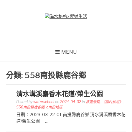
Skip
to
content
海水格格X饗樂生活
吃喝玩樂到處趴趴造
MENU
分類:
558南投縣鹿谷鄉
清水溝溪麝香木花道/榮生公園
Posted by
waterschool
on
2024-04-02
in
旅遊景點
,
《國內旅遊》
,
558南投縣鹿谷鄉
,
o南投地區
日期：2023-03-22-01 南投縣鹿谷鄉 清水溝溪麝香木花
道/榮生公園 …