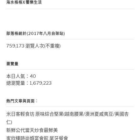
海水格格X饗樂生活
部落格統計(2017年八月自架站)
759,173 瀏覽人次(不重複)
瀏覽量
本日人氣：40
總瀏覽量：1,679,223
熱門文章與頁面︰
米日客輕食坊 原味綜合堅果(越南腰果/澳洲夏威夷豆/美國杏
仁)
新鮮公代當天炒食最鮮美
家欣樓時尚婚宴會館 尾牙餐會