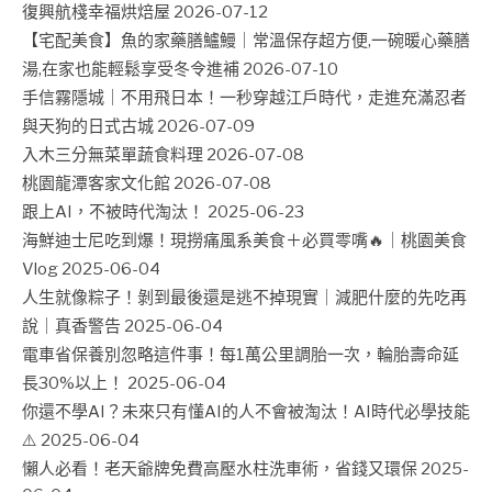
復興航棧幸福烘焙屋
2026-07-12
【宅配美食】魚的家藥膳鱸鰻｜常溫保存超方便,一碗暖心藥膳
湯,在家也能輕鬆享受冬令進補
2026-07-10
手信霧隱城｜不用飛日本！一秒穿越江戶時代，走進充滿忍者
與天狗的日式古城
2026-07-09
入木三分無菜單蔬食料理
2026-07-08
桃園龍潭客家文化館
2026-07-08
跟上AI，不被時代淘汰！
2025-06-23
海鮮迪士尼吃到爆！現撈痛風系美食＋必買零嘴🔥｜桃園美食
Vlog
2025-06-04
人生就像粽子！剝到最後還是逃不掉現實｜減肥什麼的先吃再
說｜真香警告
2025-06-04
電車省保養別忽略這件事！每1萬公里調胎一次，輪胎壽命延
長30%以上！
2025-06-04
你還不學AI？未來只有懂AI的人不會被淘汰！AI時代必學技能
⚠️
2025-06-04
懶人必看！老天爺牌免費高壓水柱洗車術，省錢又環保
2025-