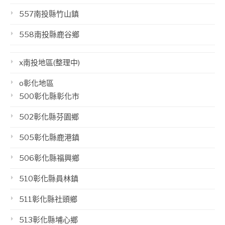
557南投縣竹山鎮
558南投縣鹿谷鄉
x南投地區(整理中)
o彰化地區
500彰化縣彰化市
502彰化縣芬園鄉
505彰化縣鹿港鎮
506彰化縣福興鄉
510彰化縣員林鎮
511彰化縣社頭鄉
513彰化縣埔心鄉