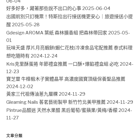
06-04
好多好多，藏著那些說不出口的心事
2025-06-04
出國前別只訂機票！特斯拉出行接送機更安心｜旅遊接送小提
醒
2025-05-28
Gdesign AROMA 葉紙 森林擴香組 把森林帶回家
2025-05-
01
玩味天盛 厚片月亮蝦餅(蝦仁花枝)冷凍食品宅配推薦 泰式料理
想吃隨時有
2024-12-24
Kris克里酥蛋捲 年節禮盒推薦 一口酥+爆餡禮盒組 必吃
2024-
12-23
寶芝靈 牛樟椴木子實體晶萃 高濃度國寶頂級保養聖品推薦
2024-12-02
黃家三代祖傳油蔥九層粿
2024-11-29
Gleaming Nails 茖茗藝術製甲 新竹竹北美甲推薦
2024-11-29
Pintrue品醋迷 天然水果醋 黑后葡萄/蜜蘋果/黃梅/香檬
2024-
11-27
文章分類