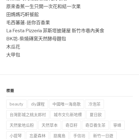
原來香蕉一生只開一次花和結一次果
田媽媽巧軒餐館
毛西蕃蓮-迷你百香果
La Festa Pizzeria 菲斯塔披薩屋 新竹市巷內美食
BK坊-柴燒磚窯天然酵母麵包
木瓜花
大甲包
標籤
beauty
diy課程
中國唯一海島歌
冷泡茶
台灣影城之桃太郎村
城市文化新地標
夏日飲
天然紫地瓜粉
天然草本
奇亞籽
奇亞養生茶
寧峰
小提琴
忘憂森林
惡魔島
手信坊
新竹一日遊