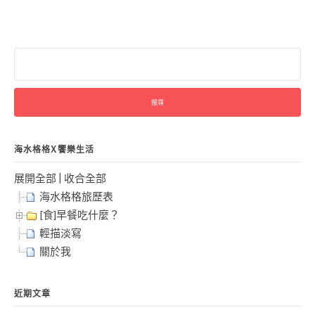
搜
尋
關
鍵
字:
海水格格X饗樂生活
展開全部
|
收合全部
海水格格旅歷表
[食]早餐吃什麼？
輕描淡寫
關於我
近期文章