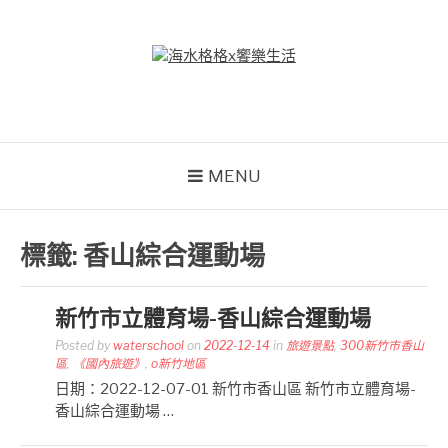
Skip
to
content
海水格格X饗樂生活
吃喝玩樂到處趴趴造
MENU
標籤:
香山綜合運動場
新竹市立體育場-香山綜合運動場
Posted by
waterschool
on
2022-12-14
in
旅遊景點
,
300新竹市香山
區
,
《國內旅遊》
,
o新竹地區
日期：2022-12-07-01 新竹市香山區 新竹市立體育場-
香山綜合運動場 …