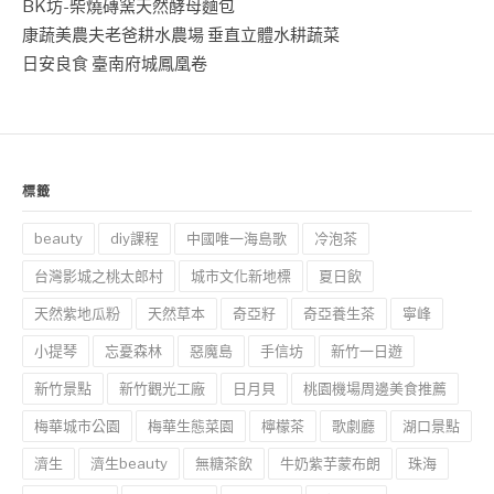
BK坊-柴燒磚窯天然酵母麵包
康蔬美農夫老爸耕水農場 垂直立體水耕蔬菜
日安良食 臺南府城鳳凰卷
標籤
beauty
diy課程
中國唯一海島歌
冷泡茶
台灣影城之桃太郎村
城市文化新地標
夏日飲
天然紫地瓜粉
天然草本
奇亞籽
奇亞養生茶
寧峰
小提琴
忘憂森林
惡魔島
手信坊
新竹一日遊
新竹景點
新竹觀光工廠
日月貝
桃園機場周邊美食推薦
梅華城市公園
梅華生態菜園
檸檬茶
歌劇廳
湖口景點
濟生
濟生beauty
無糖茶飲
牛奶紫芋蒙布朗
珠海