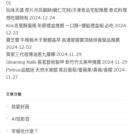
01
玩味天盛 厚片月亮蝦餅(蝦仁花枝)冷凍食品宅配推薦 泰式料理
想吃隨時有
2024-12-24
Kris克里酥蛋捲 年節禮盒推薦 一口酥+爆餡禮盒組 必吃
2024-
12-23
寶芝靈 牛樟椴木子實體晶萃 高濃度國寶頂級保養聖品推薦
2024-12-02
黃家三代祖傳油蔥九層粿
2024-11-29
Gleaming Nails 茖茗藝術製甲 新竹竹北美甲推薦
2024-11-29
Pintrue品醋迷 天然水果醋 黑后葡萄/蜜蘋果/黃梅/香檬
2024-
11-27
文章分類
就愛好蔬
AI短影音
早餐吃什麼？