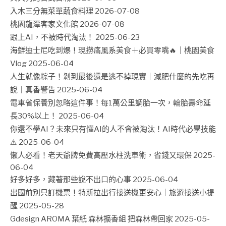
入木三分無菜單蔬食料理
2026-07-08
桃園龍潭客家文化館
2026-07-08
跟上AI，不被時代淘汰！
2025-06-23
海鮮迪士尼吃到爆！現撈痛風系美食＋必買零嘴🔥｜桃園美食
Vlog
2025-06-04
人生就像粽子！剝到最後還是逃不掉現實｜減肥什麼的先吃再
說｜真香警告
2025-06-04
電車省保養別忽略這件事！每1萬公里調胎一次，輪胎壽命延
長30%以上！
2025-06-04
你還不學AI？未來只有懂AI的人不會被淘汰！AI時代必學技能
⚠️
2025-06-04
懶人必看！老天爺牌免費高壓水柱洗車術，省錢又環保
2025-
06-04
好多好多，藏著那些說不出口的心事
2025-06-04
出國前別只訂機票！特斯拉出行接送機更安心｜旅遊接送小提
醒
2025-05-28
Gdesign AROMA 葉紙 森林擴香組 把森林帶回家
2025-05-