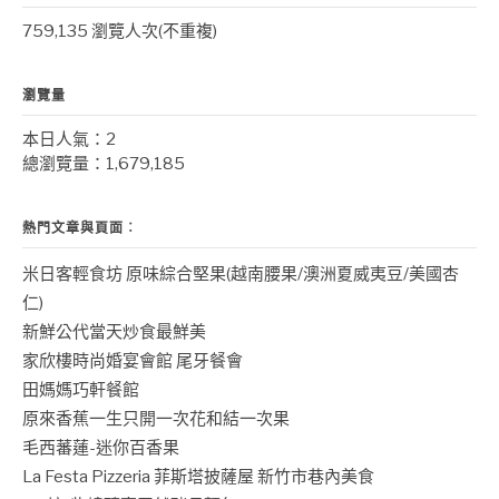
759,135 瀏覽人次(不重複)
瀏覽量
本日人氣：2
總瀏覽量：1,679,185
熱門文章與頁面︰
米日客輕食坊 原味綜合堅果(越南腰果/澳洲夏威夷豆/美國杏
仁)
新鮮公代當天炒食最鮮美
家欣樓時尚婚宴會館 尾牙餐會
田媽媽巧軒餐館
原來香蕉一生只開一次花和結一次果
毛西蕃蓮-迷你百香果
La Festa Pizzeria 菲斯塔披薩屋 新竹市巷內美食