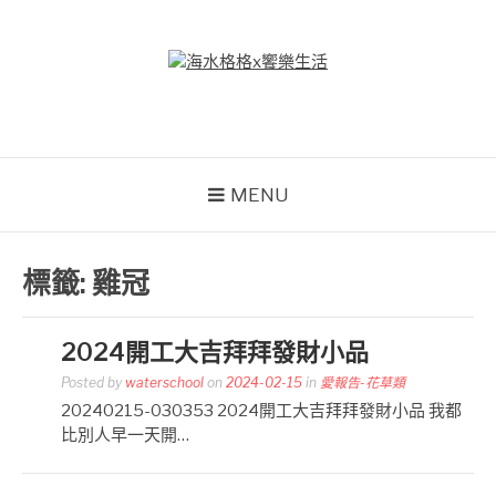
Skip
to
content
海水格格X饗樂生活
吃喝玩樂到處趴趴造
MENU
標籤:
雞冠
2024開工大吉拜拜發財小品
Posted by
waterschool
on
2024-02-15
in
愛報告-花草類
20240215-030353 2024開工大吉拜拜發財小品 我都
比別人早一天開…