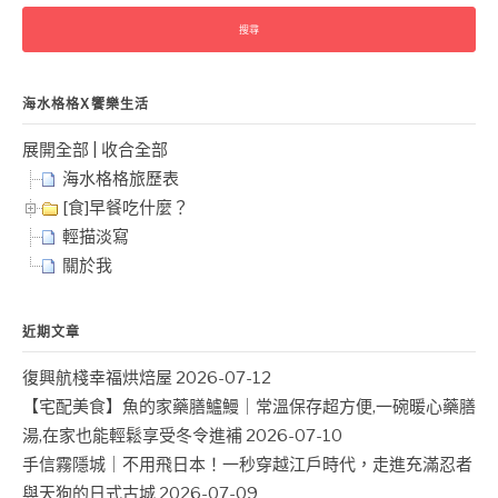
關
鍵
字:
海水格格X饗樂生活
展開全部
|
收合全部
海水格格旅歷表
[食]早餐吃什麼？
輕描淡寫
關於我
近期文章
復興航棧幸福烘焙屋
2026-07-12
【宅配美食】魚的家藥膳鱸鰻｜常溫保存超方便,一碗暖心藥膳
湯,在家也能輕鬆享受冬令進補
2026-07-10
手信霧隱城｜不用飛日本！一秒穿越江戶時代，走進充滿忍者
與天狗的日式古城
2026-07-09