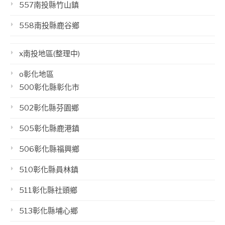
557南投縣竹山鎮
558南投縣鹿谷鄉
x南投地區(整理中)
o彰化地區
500彰化縣彰化市
502彰化縣芬園鄉
505彰化縣鹿港鎮
506彰化縣福興鄉
510彰化縣員林鎮
511彰化縣社頭鄉
513彰化縣埔心鄉