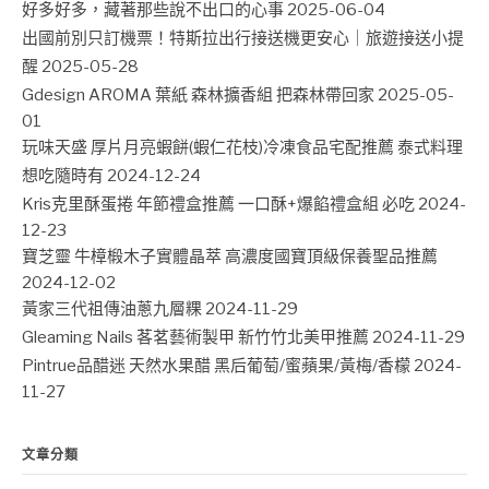
好多好多，藏著那些說不出口的心事
2025-06-04
出國前別只訂機票！特斯拉出行接送機更安心｜旅遊接送小提
醒
2025-05-28
Gdesign AROMA 葉紙 森林擴香組 把森林帶回家
2025-05-
01
玩味天盛 厚片月亮蝦餅(蝦仁花枝)冷凍食品宅配推薦 泰式料理
想吃隨時有
2024-12-24
Kris克里酥蛋捲 年節禮盒推薦 一口酥+爆餡禮盒組 必吃
2024-
12-23
寶芝靈 牛樟椴木子實體晶萃 高濃度國寶頂級保養聖品推薦
2024-12-02
黃家三代祖傳油蔥九層粿
2024-11-29
Gleaming Nails 茖茗藝術製甲 新竹竹北美甲推薦
2024-11-29
Pintrue品醋迷 天然水果醋 黑后葡萄/蜜蘋果/黃梅/香檬
2024-
11-27
文章分類