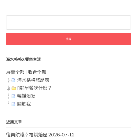
搜
尋
關
鍵
字:
海水格格X饗樂生活
展開全部
|
收合全部
海水格格旅歷表
[食]早餐吃什麼？
輕描淡寫
關於我
近期文章
復興航棧幸福烘焙屋
2026-07-12