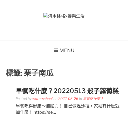
Skip
to
content
海水格格X饗樂生活
吃喝玩樂到處趴趴造
MENU
標籤:
栗子南瓜
早餐吃什麼？20220513 骰子蘿蔔糕
Posted by
waterschool
on
2022-05-26
in
早餐吃什麼？
早餐吃得健康～補腦力！ 自己做溫沙拉，家裡有什麼就
加什麼！ https://se…