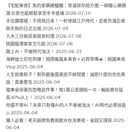
【宅配美食】魚的家藥膳鱸鰻｜常溫保存超方便,一碗暖心藥膳
湯,在家也能輕鬆享受冬令進補
2026-07-10
手信霧隱城｜不用飛日本！一秒穿越江戶時代，走進充滿忍者
與天狗的日式古城
2026-07-09
入木三分無菜單蔬食料理
2026-07-08
桃園龍潭客家文化館
2026-07-08
跟上AI，不被時代淘汰！
2025-06-23
海鮮迪士尼吃到爆！現撈痛風系美食＋必買零嘴🔥｜桃園美食
Vlog
2025-06-04
人生就像粽子！剝到最後還是逃不掉現實｜減肥什麼的先吃再
說｜真香警告
2025-06-04
電車省保養別忽略這件事！每1萬公里調胎一次，輪胎壽命延
長30%以上！
2025-06-04
你還不學AI？未來只有懂AI的人不會被淘汰！AI時代必學技能
⚠️
2025-06-04
懶人必看！老天爺牌免費高壓水柱洗車術，省錢又環保
2025-
06-04