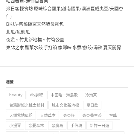
毛西蕃蓮-迷你百香果
米日客輕食坊 原味綜合堅果(越南腰果/澳洲夏威夷豆/美國杏
仁)
BK坊-柴燒磚窯天然酵母麵包
北瓜/魚翅瓜
夜遊。竹北新地標。竹筍公園
東北之家 酸菜水餃 手打餡 家鄉味 水煮/煎餃/湯餃 夏天開胃
標籤
beauty
diy課程
中國唯一海島歌
冷泡茶
台灣影城之桃太郎村
城市文化新地標
夏日飲
天然紫地瓜粉
天然草本
奇亞籽
奇亞養生茶
寧峰
小提琴
忘憂森林
惡魔島
手信坊
新竹一日遊