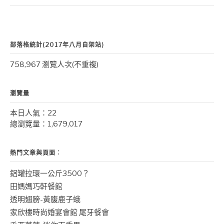
部落格統計(2017年八月自架站)
758,967 瀏覽人次(不重複)
瀏覽量
本日人氣：22
總瀏覽量：1,679,017
熱門文章與頁面︰
鋁罐拉環一公斤3500？
田媽媽巧軒餐館
透明翅膀-黃腹鹿子蛾
家欣樓時尚婚宴會館 尾牙餐會